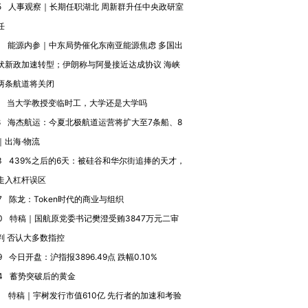
5
人事观察｜长期任职湖北 周新群升任中央政研室
进第四届链博
【商旅对话】华住集团
任
技“链”接产
【特别呈现】寻找100种
CFO：不靠规模取胜，华
【特别呈
有意思的生活方式·第三对
住三大增长引擎是什么？
有意思的
3
能源内参｜中东局势催化东南亚能源焦虑 多国出
伏新政加速转型；伊朗称与阿曼接近达成协议 海峡
两条航道将关闭
当大学教授变临时工，大学还是大学吗
8
海杰航运：今夏北极航道运营将扩大至7条船、8
｜出海·物流
3
439%之后的6天：被硅谷和华尔街追捧的天才，
走入杠杆误区
7
陈龙：Token时代的商业与组织
0
特稿｜国航原党委书记樊澄受贿3847万元二审
判 否认大多数指控
9
今日开盘：沪指报3896.49点 跌幅0.10%
4
蓄势突破后的黄金
1
特稿｜宇树发行市值610亿 先行者的加速和考验