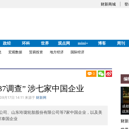
财新商城
登
政经
环科
世界
观点网
mini+
博客
周刊
息
宏观数据
贸易投资
地方经济
国际经济
0
编
37调查” 涉七家中国企业
09月17日 14:11 来源于
财新网
成都
战第
公司、山东玲珑轮胎股份有限公司等7家中国企业，以及美
家泰国企业
财新