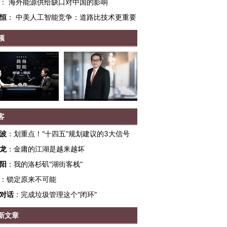
：
海外能源供给缺口对中国的影响
恒
：
中美人工智能竞争：道路比技术更重要
频
客
波
：
划重点！“十四五”规划建议的3大信号
龙
：
金庸的江湖是越来越坏
OX的吸金
马航飞行员跨国走私7万
视线｜被称为“蟑螂”的印
阳
：
我的洛杉矶“湖街客栈”
让中产们甘
粒摇头丸 尿检体内含3种
度Z世代 用街头抗争将教
秘鲁纳斯
”？
：
锁定原来不可能
毒品
育部长拱下台
13人遇难
对话
：
完成垃圾管理这个“闭环”
新文章