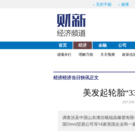
无所不能
健康
首页
经济
金融
公司
读懂央行
理解万税
天天预测
政策信
经济
经济当日快讯
正文
美发起轮胎“3
2013年
调查涉及中国山东潍坊顺福昌橡塑有限
国Omni贸易公司等14家美国企业和一