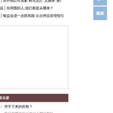
|
库什纳公司道歉 称无意打"女婿牌"推广
说
|
你周围的人,他们都是从哪来？
|
银监会进一步防风险 出台押品管理指引
新名家
：
停不下来的价格？