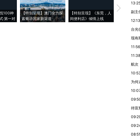
13:2
【推广】走
副主
找100种
【特别呈现】澳门全力探
【特别呈现】《东莞，人
会，让数智科
式·第一对
索葡语国家新渠道
间便利店》倾情上线
业
12:1
台光
现有
11:56
11:3
航次
10:5
为何
10:0
09:5
待宣
09:2
09:2
08:5