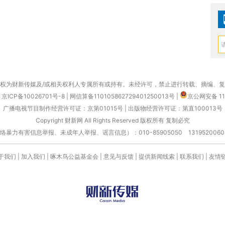
权为财新传媒及/或相关权利人专属所有或持有。未经许可，禁止进行转载、摘编、
京ICP备10026701号-8
|
网信算备110105862729401250013号
|
京公网安备 11
广播电视节目制作经营许可证：京第01015号
|
出版物经营许可证：第直100013号
Copyright 财新网 All Rights Reserved 版权所有 复制必究
害信息举报、未成年人举报、谣言信息）：010-85905050 13195200605 举报邮
于我们
|
加入我们
|
啄木鸟公益基金会
|
意见与反馈
|
提供新闻线索
|
联系我们
|
友情