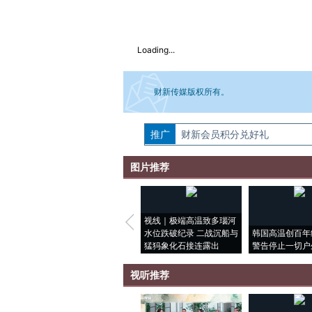
Loading...
财新传媒版权所有。
推广
如需刊登转载请点击右侧按钮，提交相关
财新会员积分兑好礼
图片推荐
视线｜极端高温致多瑙河
水位跌破纪录 二战沉船与
韩国高温创百年
猛犸象化石接连露出
警告停止一切户
视听推荐