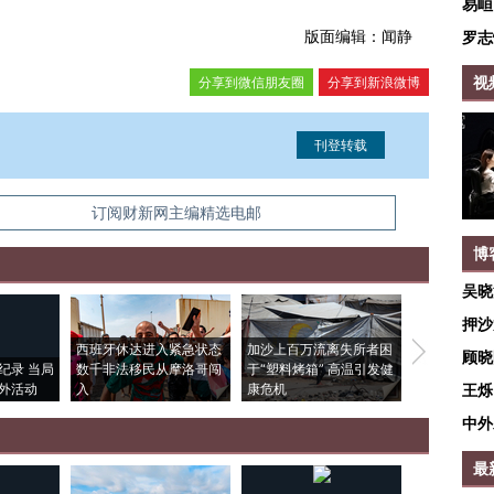
易峘
版面编辑：闻静
罗志
视
分享到微信朋友圈
分享到新浪微博
信息。经确认即可刊登转载。
订阅财新网主编精选电邮
博
吴晓
押沙
西班牙休达进入紧急状态
加沙上百万流离失所者困
视线｜HYR
顾晓
纪录 当局
数千非法移民从摩洛哥闯
于“塑料烤箱” 高温引发健
术：是什么
外活动
入
康危机
心“花钱找虐
王烁
中外
最