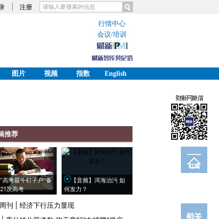
录
注册
行情中心
会议/培训
图片
视频
指数
English
辑推荐
订阅
电邮
“高考最牛钉子户”备
【音频】洱海治污 如
21次高考
何发力？
周刊
|
经济下行压力显现