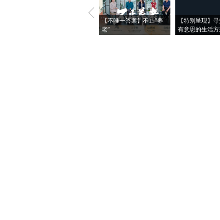
【不唯一答案】不止“养
【特别呈现】寻
老”
有意思的生活方