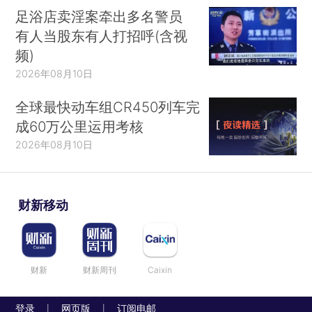
足浴店卖淫案牵出多名警员
有人当股东有人打招呼(含视
频)
2026年08月10日
全球最快动车组CR450列车完
成60万公里运用考核
2026年08月10日
财新移动
财新
财新周刊
Caixin
登录
网页版
订阅电邮
|
|