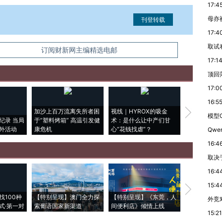
17:4
母亦
17:4
取试
信息。经确认即可刊登转载。
订阅财新网主编精选电邮
17:1
顶回
17:0
16:5
加沙上百万流离失所者困
视线｜HYROX的吸金
马航飞行员
模型G
纪录 当局
于“塑料烤箱” 高温引发健
术：是什么让中产们甘
粒摇头丸 尿
外活动
康危机
心“花钱找虐”？
毒品
Qwe
16:4
取决
16:4
15:4
【推广】走
找100种
【特别呈现】澳门全力探
【特别呈现】《东莞，人
会，让数智科
外竞
式·第一对
索葡语国家新渠道
间便利店》倾情上线
业
15:21