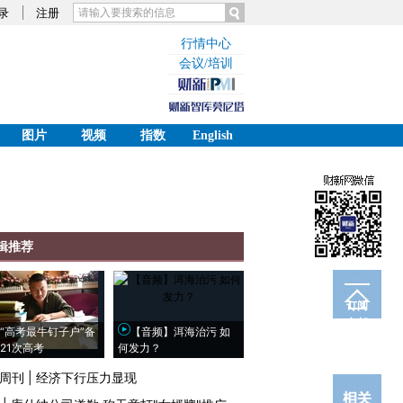
录
注册
行情中心
会议/培训
图片
视频
指数
English
辑推荐
订阅
电邮
“高考最牛钉子户”备
【音频】洱海治污 如
21次高考
何发力？
周刊
|
经济下行压力显现