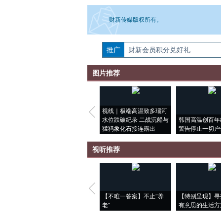
财新传媒版权所有。
推广
如需刊登转载请点击右侧按钮，提交相关
财新会员积分兑好礼
图片推荐
视线｜极端高温致多瑙河
水位跌破纪录 二战沉船与
韩国高温创百年
猛犸象化石接连露出
警告停止一切户
视听推荐
【不唯一答案】不止“养
【特别呈现】寻
老”
有意思的生活方