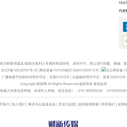
15:0
代表
权为财新传媒及/或相关权利人专属所有或持有。未经许可，禁止进行转载、摘编、
京ICP备10026701号-8
|
网信算备110105862729401250013号
|
京公网安备 11
广播电视节目制作经营许可证：京第01015号
|
出版物经营许可证：第直100013号
Copyright 财新网 All Rights Reserved 版权所有 复制必究
害信息举报、未成年人举报、谣言信息）：010-85905050 13195200605 举报邮
于我们
|
加入我们
|
啄木鸟公益基金会
|
意见与反馈
|
提供新闻线索
|
联系我们
|
友情