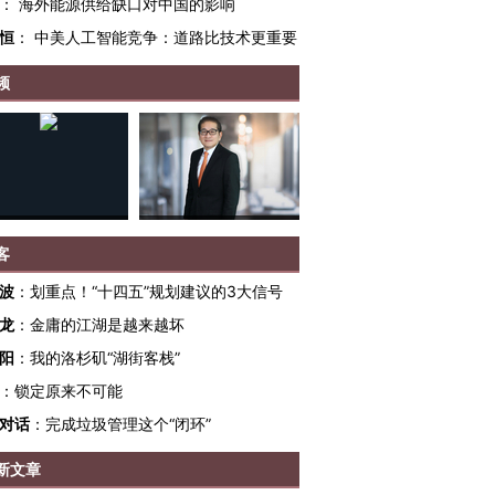
：
海外能源供给缺口对中国的影响
恒
：
中美人工智能竞争：道路比技术更重要
频
客
波
：
划重点！“十四五”规划建议的3大信号
龙
：
金庸的江湖是越来越坏
阳
：
我的洛杉矶“湖街客栈”
：
锁定原来不可能
对话
：
完成垃圾管理这个“闭环”
新文章