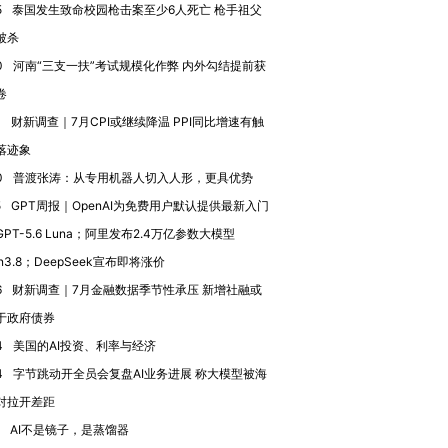
5
泰国发生致命校园枪击案至少6人死亡 枪手祖父
被杀
0
河南“三支一扶”考试规模化作弊 内外勾结提前获
卷
4
财新调查｜7月CPI或继续降温 PPI同比增速有触
落迹象
0
普渡张涛：从专用机器人切入人形，更具优势
5
GPT周报｜OpenAI为免费用户默认提供最新入门
跨国走私7万
视线｜被称为“蟑螂”的印
视线｜“入侵”还是“人道危
PT-5.6 Luna；阿里发布2.4万亿参数大模型
检体内含3种
度Z世代 用街头抗争将教
机”？难民潮撕裂西班牙
秘鲁纳斯
育部长拱下台
飞地休达
13人遇难
n3.8；DeepSeek宣布即将涨价
6
财新调查｜7月金融数据季节性承压 新增社融或
于政府债券
4
美国的AI投资、利率与经济
4
字节跳动开全员会复盘AI业务进展 称大模型被海
进第四届链博
【商旅对话】华住集团
技“链”接产
【特别呈现】寻找100种
CFO：不靠规模取胜，华
【特别呈
对拉开差距
有意思的生活方式·第三对
住三大增长引擎是什么？
有意思的
AI不是镜子，是蒸馏器