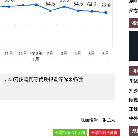
易峘
罗志
视
博
，2.8万多篇同等优质报道等你来畅读
吴晓
押沙
顾晓
王烁
中外
版面编辑：张兰太
最
分享到微信朋友圈
分享到新浪微博