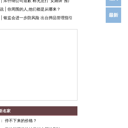
|
库什纳公司道歉 称无意打"女婿牌"推广
说
|
你周围的人,他们都是从哪来？
|
银监会进一步防风险 出台押品管理指引
新名家
：
停不下来的价格？