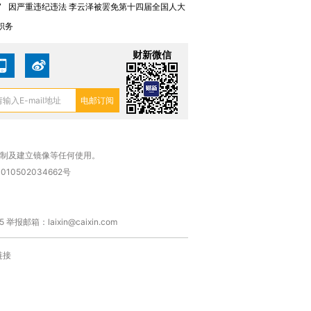
7
因严重违纪违法 李云泽被罢免第十四届全国人大
职务
财新微信
复制及建立镜像等任何使用。
010502034662号
箱：laixin@caixin.com
链接