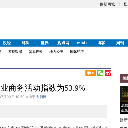
财新商城
登
政经
环科
世界
观点网
mini+
博客
周刊
息
宏观数据
贸易投资
地方经济
国际经济
0
编
业商务活动指数为53.9%
07月03日 10:59 来源于
财新网
成都
战第
财新