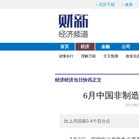
无所不能
健康
首页
经济
金融
公司
读懂央行
理解万税
天天预测
政策信
经济
经济当日快讯
正文
6月中国非制造
2013年
比上月回落0.4个百分点