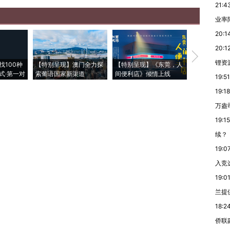
21:4
业率降
20:1
20:1
【推广】走
锂资
找100种
【特别呈现】澳门全力探
【特别呈现】《东莞，人
会，让数智科
式·第一对
索葡语国家新渠道
间便利店》倾情上线
业
19:51
19:18
万盎
19:15
续？
19:0
入竞
19:0
兰提
18:2
侨联