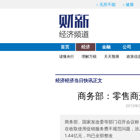
无所不能
健康
首页
经济
金融
公司
读懂央行
理解万税
天天预测
政策信
经济
经济当日快讯
正文
商务部：零售商
2013年
商务部、国家发改委等部门召开会议称
在收取使用促销服务费不规范问题，涉及
1.44亿元，均已全部整改