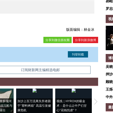
易峘
罗志
视
版面编辑：林金冰
分享到微信朋友圈
分享到新浪微博
博
吴晓
信息。经确认即可刊登转载。
订阅财新网主编精选电邮
押沙
顾晓
王烁
中外
致多瑙河
加沙上百万流离失所者困
视线｜HYROX的吸金
马航飞行员
二战沉船与
于“塑料烤箱” 高温引发健
术：是什么让中产们甘
粒摇头丸 尿
最
露出
康危机
心“花钱找虐”？
毒品