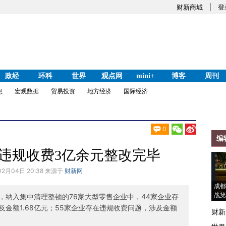
财新商城
登
政经
环科
世界
观点网
mini+
博客
周刊
息
宏观数据
贸易投资
地方经济
国际经济
0
编
违规收费3亿余元整改完毕
02月04日 20:38 来源于
财新网
成都
战第
，纳入集中清理整顿的76家大型零售企业中，44家企业存
金额1.68亿元；55家企业存在违规收费问题，涉及金额
财新