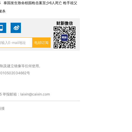
5
泰国发生致命校园枪击案至少6人死亡 枪手祖父
被杀
财新微信
复制及建立镜像等任何使用。
010502034662号
箱：laixin@caixin.com
链接