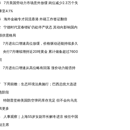
3
7月美国劳动力市场意外放缓 岗位减少2.3万个失
至4.1%
4
海外金融专才回流香港 外籍工作签证翻倍
2
宁德时代宜春锂矿仍处停产状态 其动向影响国内
进第四届链博
【商旅对话】华住集团
源供需格局
技“链”接产
【特别呈现】寻找100种
CFO：不靠规模取胜，华
【特别呈
有意思的生活方式·第三对
住三大增长引擎是什么？
有意思的
7月进出口增速高位放缓，价格驱动还能持续多久
央行7月继续增持近20吨黄金 累计储备超过7600
司
7月进出口增速从高位略有回落 涨价动力能否持
7
下周前瞻：生态环境法典施行；巴西总统大选进
选阶段
1
特朗普坚称美国防空弹药库存充足 但不会向乌克
供更多
4
人事观察｜上海55岁女副市长解冬进京 候任中国
副主席