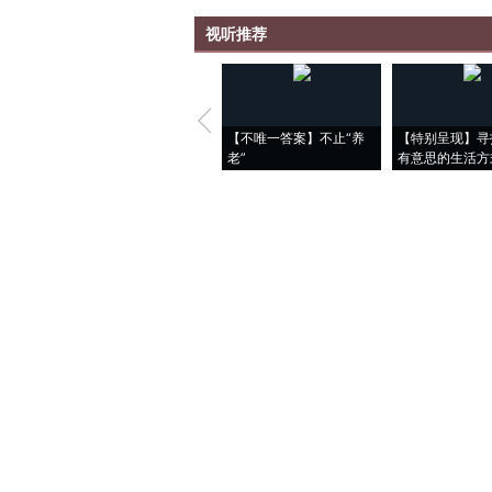
视听推荐
【不唯一答案】不止“养
【特别呈现】寻
老”
有意思的生活方