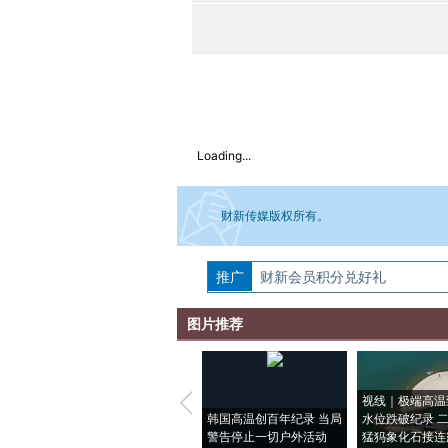
Loading...
财新传媒版权所有。
推广
如需刊登转载请点击右侧按钮，提交相关
财新会员积分兑好礼
图片推荐
视线｜极端高温
韩国高温创百年纪录 当局
水位跌破纪录 
警告停止一切户外活动
猛犸象化石接连