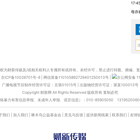
17:4
母亦
权为财新传媒及/或相关权利人专属所有或持有。未经许可，禁止进行转载、摘编、
京ICP备10026701号-8
|
网信算备110105862729401250013号
|
京公网安备 11
广播电视节目制作经营许可证：京第01015号
|
出版物经营许可证：第直100013号
Copyright 财新网 All Rights Reserved 版权所有 复制必究
害信息举报、未成年人举报、谣言信息）：010-85905050 13195200605 举报邮
于我们
|
加入我们
|
啄木鸟公益基金会
|
意见与反馈
|
提供新闻线索
|
联系我们
|
友情