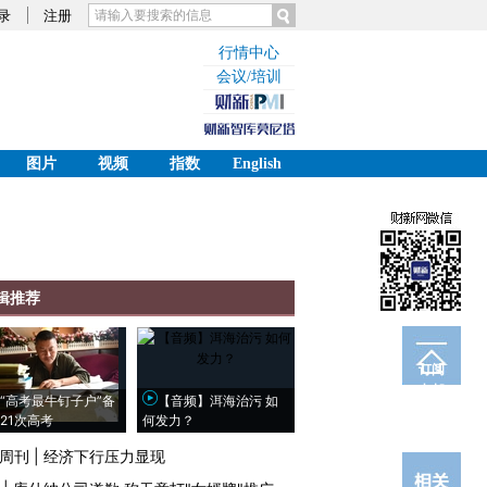
录
注册
行情中心
会议/培训
图片
视频
指数
English
辑推荐
订阅
电邮
“高考最牛钉子户”备
【音频】洱海治污 如
21次高考
何发力？
周刊
|
经济下行压力显现