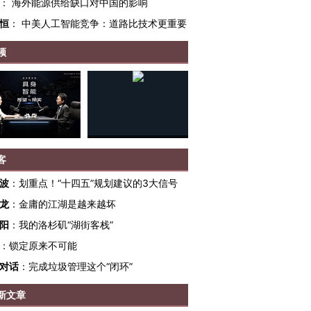
：
海外能源供给缺口对中国的影响
恒
：
中美人工智能竞争：道路比技术更重要
频
客
波
：
划重点！“十四五”规划建议的3大信号
龙
：
金庸的江湖是越来越坏
阳
：
我的洛杉矶“湖街客栈”
：
锁定原来不可能
对话
：
完成垃圾管理这个“闭环”
跨国走私7万
视线｜被称为“蟑螂”的印
视线｜“入侵”还是“人道危
检体内含3种
度Z世代 用街头抗争将教
机”？难民潮撕裂西班牙
秘鲁纳斯
新文章
育部长拱下台
飞地休达
13人遇难