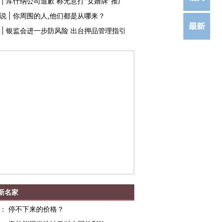
|
库什纳公司道歉 称无意打"女婿牌"推广
说
|
你周围的人,他们都是从哪来？
|
银监会进一步防风险 出台押品管理指引
新名家
：
停不下来的价格？