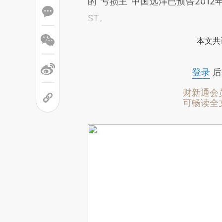
的“亏损王”中国远洋已预告201
ST。
本文共
登录
后
财新通会
可畅读全