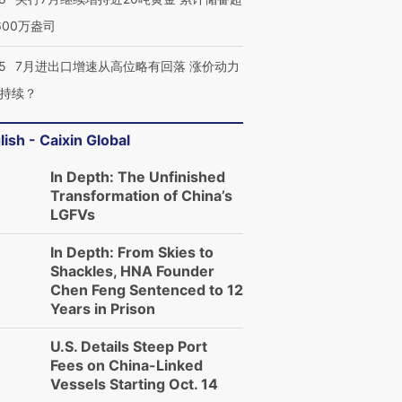
600万盎司
5
7月进出口增速从高位略有回落 涨价动力
持续？
lish - Caixin Global
In Depth: The Unfinished
Transformation of China’s
LGFVs
In Depth: From Skies to
Shackles, HNA Founder
Chen Feng Sentenced to 12
Years in Prison
U.S. Details Steep Port
Fees on China-Linked
Vessels Starting Oct. 14