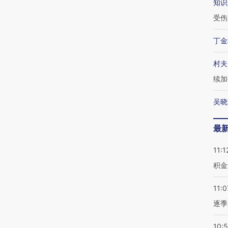
知识
受伤
丁金
村夫
续加
吴晓
最
11:1
积金
11:0
逐季
10: