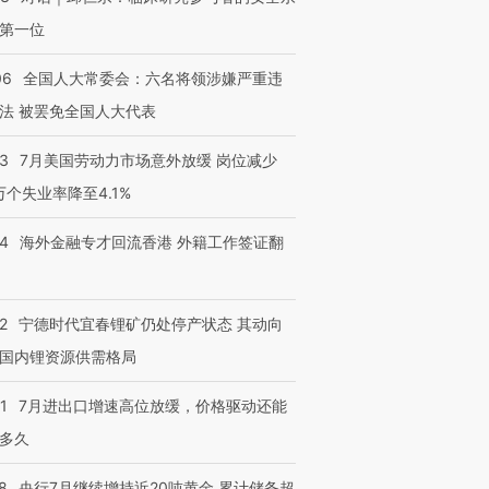
第一位
06
全国人大常委会：六名将领涉嫌严重违
法 被罢免全国人大代表
43
7月美国劳动力市场意外放缓 岗位减少
3万个失业率降至4.1%
14
海外金融专才回流香港 外籍工作签证翻
2
宁德时代宜春锂矿仍处停产状态 其动向
国内锂资源供需格局
1
7月进出口增速高位放缓，价格驱动还能
多久
8
央行7月继续增持近20吨黄金 累计储备超