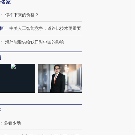
新名家
：
停不下来的价格？
恒
：
中美人工智能竞争：道路比技术更重要
：
海外能源供给缺口对中国的影响
跨国走私7万
视线｜被称为“蟑螂”的印
视线｜“入侵”还是“人道危
检体内含3种
度Z世代 用街头抗争将教
机”？难民潮撕裂西班牙
秘鲁纳斯
育部长拱下台
飞地休达
13人遇难
频
进第四届链博
【商旅对话】华住集团
技“链”接产
【特别呈现】寻找100种
CFO：不靠规模取胜，华
【特别呈
有意思的生活方式·第三对
住三大增长引擎是什么？
有意思的
客
：
多看少动