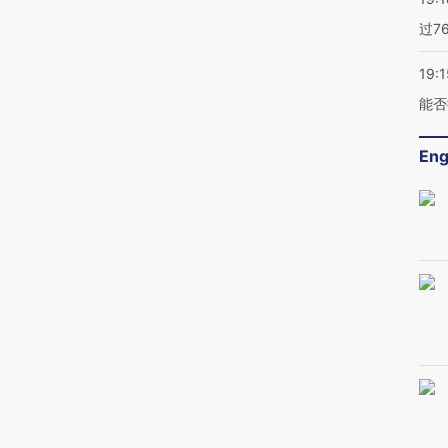
过7
19:1
能否
Eng