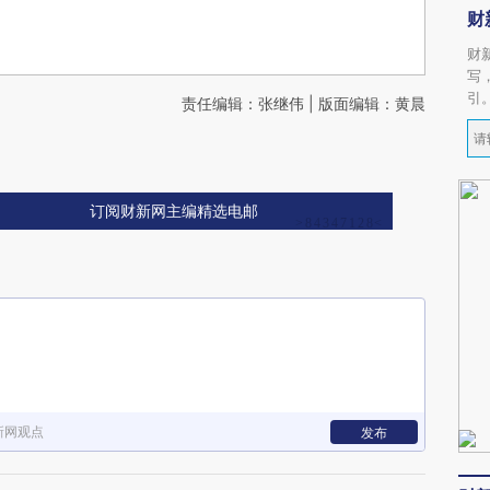
财
财
写
引
责任编辑：张继伟 | 版面编辑：黄晨
订阅财新网主编精选电邮
新网观点
发布