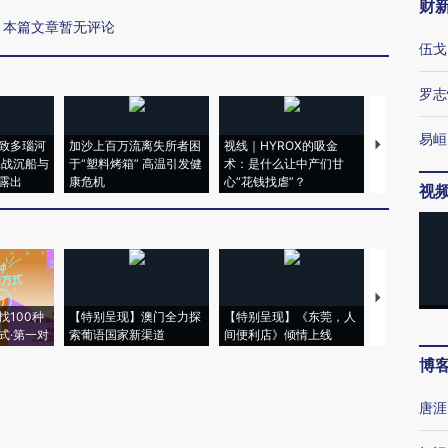
财
本篇文章暂无评论
伍戈
罗志
易峘
致多瑙河
加沙上百万流离失所者困
视线｜HYROX的吸金
马航飞行员
二战沉船与
于“塑料烤箱” 高温引发健
术：是什么让中产们甘
粒摇头丸 尿
露出
康危机
心“花钱找虐”？
毒品
视
【推广】走
找100种
【特别呈现】澳门全力探
【特别呈现】《东莞，人
会，让数智科
式·第一对
索葡语国家新渠道
间便利店》倾情上线
业
博
唐涯