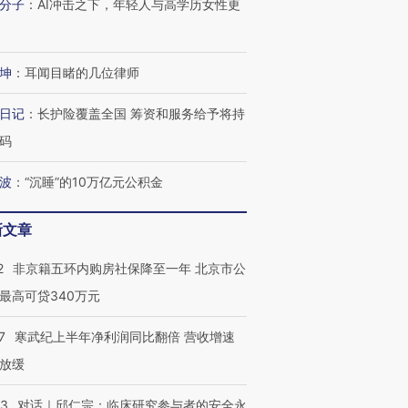
分子
：
AI冲击之下，年轻人与高学历女性更
坤
：
耳闻目睹的几位律师
日记
：
长护险覆盖全国 筹资和服务给予将持
码
波
：
“沉睡”的10万亿元公积金
新文章
2
非京籍五环内购房社保降至一年 北京市公
最高可贷340万元
7
寒武纪上半年净利润同比翻倍 营收增速
放缓
53
对话｜邱仁宗：临床研究参与者的安全永