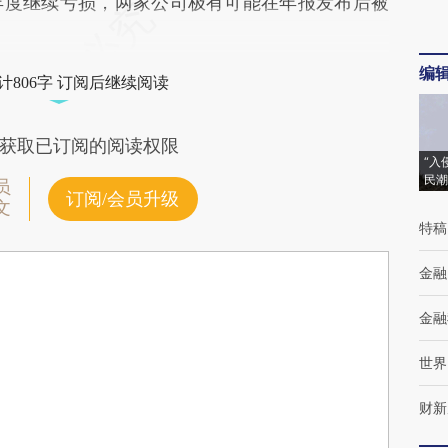
2年度继续亏损，两家公司极有可能在年报发布后被
编
计806字 订阅后继续阅读
获取已订阅的阅读权限
“入
民潮
员
订阅/会员升级
文
特稿
金融
金融
世界
财新