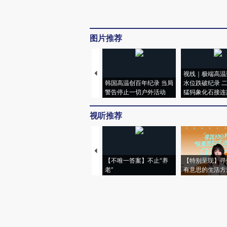
图片推荐
视线｜极端高温
韩国高温创百年纪录 当局
水位跌破纪录 
警告停止一切户外活动
猛犸象化石接连
视听推荐
【不唯一答案】不止“养
【特别呈现】寻
老”
有意思的生活方