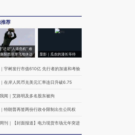
辑推荐
侵”还是“人道危机” 难
撕裂西班牙飞地休达
显影｜瓜农的漫长等待
｜
宇树发行市值610亿 先行者的加速和考验
｜
在岸人民币兑美元汇率连日升破6.75
我闻
｜
艾路明及多名股东被拘
｜
特朗普再签两份行政令限制出生公民权
周刊
｜
【封面报道】电力现货市场元年突进