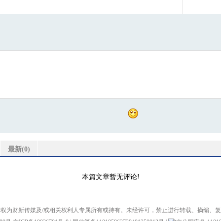
史蒂芬·
力
的培养，
中国PE
http://a.c
10月23日 
总编辑，中山大学传播与设计学院院长
#清华管
变成社会
事长、沃达丰前董事长、汇丰控股前董事长
首席执行
团前首席执行官
上表示，
通，而会
董事长兼总裁
品的一部
王永
)
团董事长
10月23日 
最新(
0
)
街资本公司主席及联合创始人
#清华管
讲席教授
本篇文章暂无评论!
冰洋商用
公司董事
球论坛”
利用价值
权为财新传媒及/或相关权利人专属所有或持有。未经许可，禁止进行转载、摘编、
的崛起
作为商