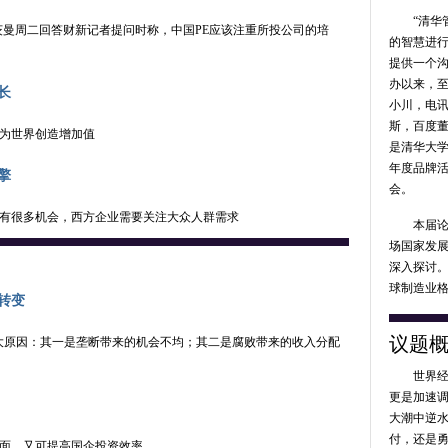
志表示，
“清华管
键。他提
茨曼周二回答财新记者提问时称，中国PE应该注重所投公司的培
的智慧进
一个带有
提供一个沟
站一边。
办以来，
10月23日 
长
小川，电讯
斯，百度
为世界创造增加值
#清华管
是清华大
足
】清华
年度品牌
擎
23日指
会。
力，但“原生
有很多机会，西方企业需要关注大众人群需求
这需要规
本届论坛
EnqsW
(
场国家发
10月23日 
深入探讨
球制造业
转变
#清华管
立贴近实
议题
大原因：其一是垄断带来的机会不均；其二是腐败带来的收入分配
民称，中
世界经济
的职业技
更是加速
也将帮助
大潮中逆
者
张环
付，还是
10月23日 
面，又可提高国企投资效率