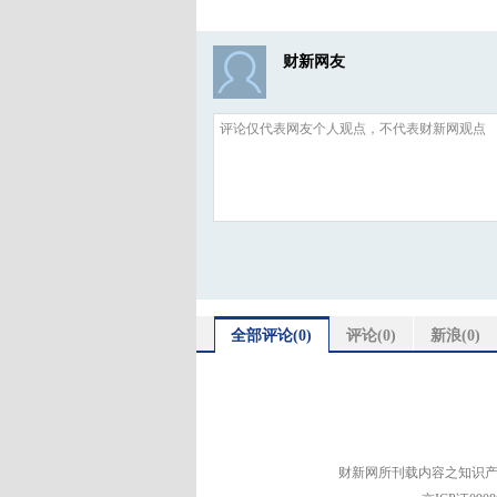
10:20-11:50
论坛一：世界经济增长的新动
财新网友
主持人:
胡舒立，财新传媒总发行人兼
嘉宾:
庞约翰爵士，斯特拉塔公司董
约翰•布朗勋爵，英国BP集
亨利•德•卡斯特，安盛集团
威廉•福特，泛大西洋投资集
全部评论(
0
)
评论(
0
)
新浪(
0
)
克里斯多夫•高尔文，哈里森
李稻葵，清华经管学院弗里曼
11:50-12:50
午餐
13:00-14:45
财新网所刊载内容之知识产
论坛二：跨国管理和国际团队