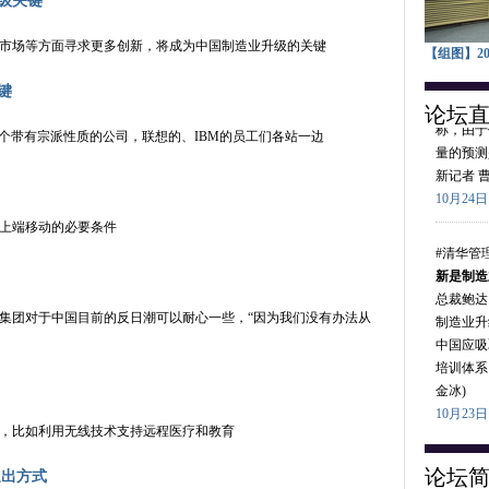
级关键
#清华管
市场等方面寻求更多创新，将成为中国制造业升级的关键
【组图】2
估低了技
布朗勋爵
键
论坛
称，由于
量的预测
个带有宗派性质的公司，联想的、IBM的员工们各站一边
新记者
10月24日 
上端移动的必要条件
#清华管
新是制造
总裁鲍达
制造业升
集团对于中国目前的反日潮可以耐心一些，“因为我们没有办法从
中国应吸
培训体系
金冰
)
10月23日 
域，比如利用无线技术支持远程医疗和教育
#清华管
管理中最
论坛
退出方式