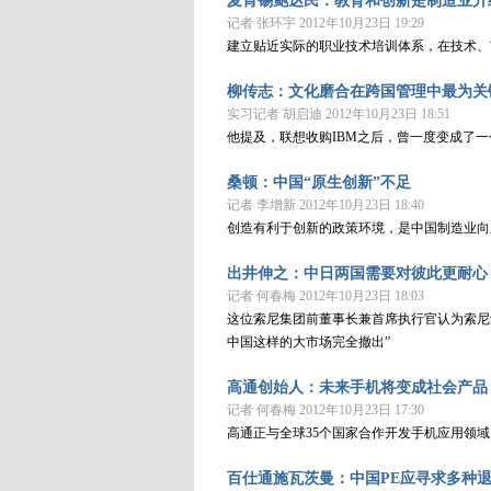
麦肯锡鲍达民：教育和创新是制造业升
记者 张环宇 2012年10月23日 19:29
建立贴近实际的职业技术培训体系，在技术、
柳传志：文化磨合在跨国管理中最为关
实习记者 胡启迪 2012年10月23日 18:51
他提及，联想收购IBM之后，曾一度变成了一
桑顿：中国“原生创新”不足
记者 李增新 2012年10月23日 18:40
创造有利于创新的政策环境，是中国制造业向
出井伸之：中日两国需要对彼此更耐心
记者 何春梅 2012年10月23日 18:03
这位索尼集团前董事长兼首席执行官认为索尼
中国这样的大市场完全撤出”
高通创始人：未来手机将变成社会产品
记者 何春梅 2012年10月23日 17:30
高通正与全球35个国家合作开发手机应用领
百仕通施瓦茨曼：中国PE应寻求多种