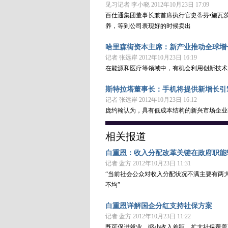
见习记者 李小晓 2012年10月23日 17:09
百仕通集团董事长兼首席执行官史蒂芬•施瓦
养，等到公司表现好的时候卖出
哈里森街资本主席：新产业推动全球增
记者 张远岸 2012年10月23日 16:19
在能源和医疗等领域中，有机会利用创新技术
斯特拉塔董事长：手机将提供新增长引
记者 张远岸 2012年10月23日 16:12
庞约翰认为，具有低成本结构的新兴市场企业
相关报道
白重恩：收入分配改革关键在政府职能
记者 蓝方 2012年10月23日 11:31
“当前社会公众对收入分配状况不满主要有两
不均”
白重恩详解国企分红支持社保方案
记者 蓝方 2012年10月23日 11:22
既可促进就业、缩小收入差距、扩大社保覆盖