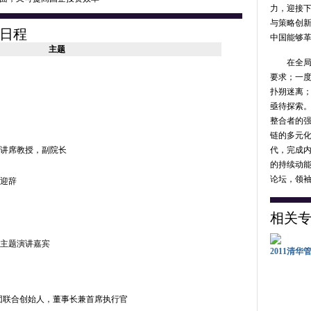
力，迎接
与策略创
#清华管
定日程
中国能够
口计划未
主题
想要将出
在全局层
一定有特
要求；一
是需要相
扑朔迷离
结构性
亟待探索
10月23日 
整合者的
链的多元
讲席教授，副院长
代，完成
#清华管
的持续动能
对彼此更
论坛，领
迎辞
出井伸之
以耐心一
中国完全
相关
给企业的
者
王永
)
主题演讲嘉宾
2011清
10月23日 
#清华管
团联合创始人，董事长兼首席执行官
应寻求多