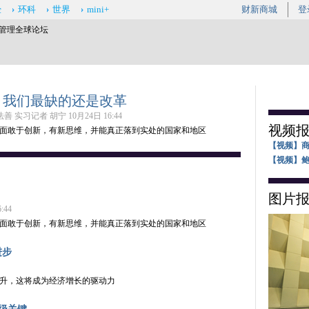
经
环科
世界
mini+
财新商城
登
清华管理全球论坛
：我们最缺的还是改革
 实习记者 胡宁 10月24日 16:44
视频
面敢于创新，有新思维，并能真正落到实处的国家和地区
【视频】
【视频】
图片
#清华管
:44
改革
】你
面敢于创新，有新思维，并能真正落到实处的国家和地区
清华大学
心的问题
进步
一代领导
的改革的
升，这将成为经济增长的驱动力
者
林金
10月24日 