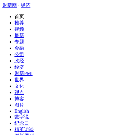
财新网
·
经济
首页
推荐
视频
最新
专题
金融
公司
政经
经济
财新PMI
世界
文化
观点
博客
图片
English
数字说
纪念日
精英访谈