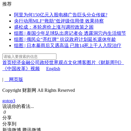
推荐
阿里为何150亿元入股电梯广告巨头分众传媒?
央行动用MLF“救助”低评级信用债 效果待察
盛松成：本轮房价上涨与调控政策之困
组图 | 泰国少年足球队出席记者会 透露洞穴内生活细节
组图 | 俄民众“亮红牌” 抗议政府计划延长退休年龄
组图 | 日本暴雨后又遇高温 已致14死上千人入院治疗
首页
经济
金融
公司
政经
世界
观点
文化
博客
图片
《财新周刊》
《中国改革》
视频
English
|
网页版
Copyright 财新网 All Rights Reserved
gotop3
说说你的看法...
0
分享
分享到
新浪微博
腾讯微博