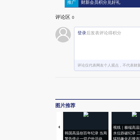
推广
财新会员积分兑好礼
评论区
0
登录
后发表评论得积分
评论仅代表网友个人观点，不代表财
图片推荐
视线｜极端高温
韩国高温创百年纪录 当局
水位跌破纪录 
警告停止一切户外活动
猛犸象化石接连