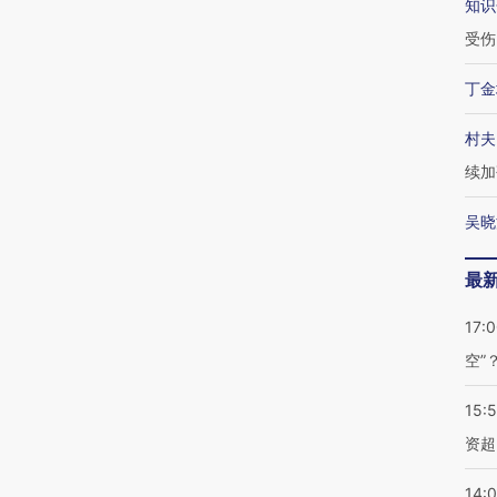
知识
受伤
丁金
村夫
续加
吴晓
最
17:
空”
15:
资超
14: