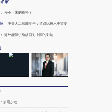
新名家
：
停不下来的价格？
恒
：
中美人工智能竞争：道路比技术更重要
进第四届链博
【商旅对话】华住集团
技“链”接产
【特别呈现】寻找100种
CFO：不靠规模取胜，华
【特别呈
：
海外能源供给缺口对中国的影响
有意思的生活方式·第三对
住三大增长引擎是什么？
有意思的
频
客
：
多看少动