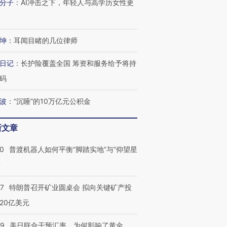
分子
：
AI冲击之下，年轻人与高学历女性更
坤
：
耳闻目睹的几位律师
日记
：
长护险覆盖全国 筹资和服务给予将持
码
波
：
“沉睡”的10万亿元公积金
新文章
00
普渡机器人如何平衡“脚踏实地”与“仰望星
？
57
特朗普召开矿业圆桌会 拟向关键矿产投
20亿美元
09
美日联合干预汇率，为何影响了黄金