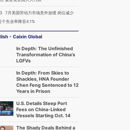
43
7月美国劳动力市场意外放缓 岗位减少
3万个失业率降至4.1%
lish - Caixin Global
In Depth: The Unfinished
Transformation of China’s
LGFVs
In Depth: From Skies to
Shackles, HNA Founder
Chen Feng Sentenced to 12
Years in Prison
U.S. Details Steep Port
Fees on China-Linked
Vessels Starting Oct. 14
The Shady Deals Behind a