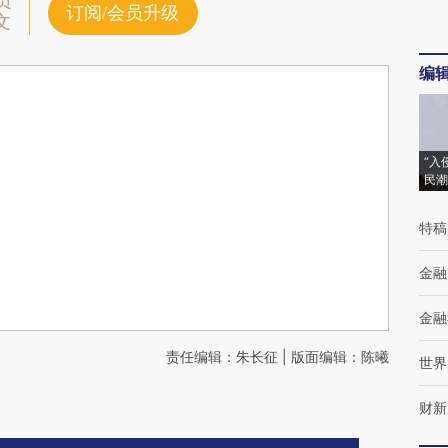
员
订阅/会员升级
文
编
“入
民潮
特稿
金融
金融
责任编辑：朱长征 | 版面编辑：陈曦
世界
财新