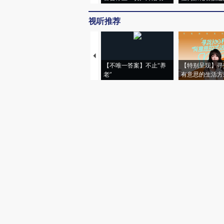
视听推荐
【不唯一答案】不止“养
【特别呈现】寻
老”
有意思的生活方