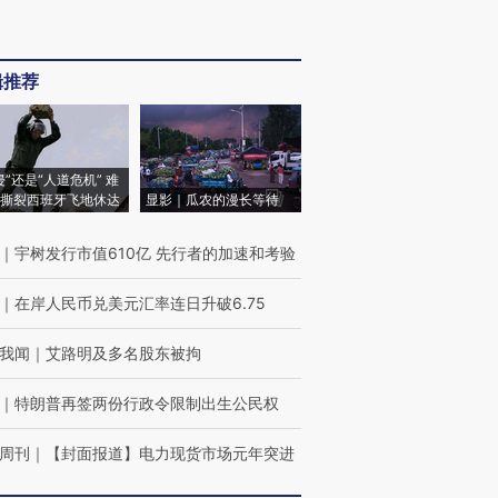
辑推荐
侵”还是“人道危机” 难
撕裂西班牙飞地休达
显影｜瓜农的漫长等待
｜
宇树发行市值610亿 先行者的加速和考验
｜
在岸人民币兑美元汇率连日升破6.75
我闻
｜
艾路明及多名股东被拘
｜
特朗普再签两份行政令限制出生公民权
周刊
｜
【封面报道】电力现货市场元年突进