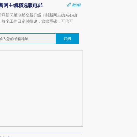
新网主编精选版电邮
样例
新网新闻版电邮全新升级！财新网主编精心编
，每个工作日定时投递，篇篇重磅，可信可
。
订阅
跨国走私7万
视线｜被称为“蟑螂”的印
视线｜“入侵”还是“人道危
检体内含3种
度Z世代 用街头抗争将教
机”？难民潮撕裂西班牙
秘鲁纳斯
育部长拱下台
飞地休达
13人遇难