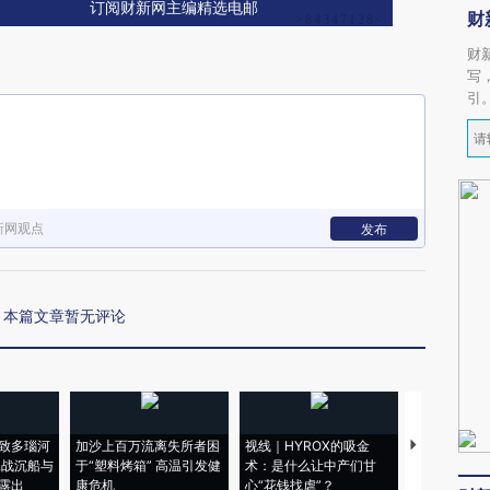
订阅财新网主编精选电邮
财
财
写
引
新网观点
发布
本篇文章暂无评论
致多瑙河
加沙上百万流离失所者困
视线｜HYROX的吸金
马航飞行员
二战沉船与
于“塑料烤箱” 高温引发健
术：是什么让中产们甘
粒摇头丸 尿
露出
康危机
心“花钱找虐”？
毒品