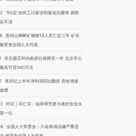
32
“90后”农民工讨薪涉刑案发回重审 因部
实不清
36
贵州山脚树矿难致16人死亡近三年 矿长
被罢免全国人大代表
2
非京籍五环内购房社保降至一年 北京市公
最高可贷340万元
7
寒武纪上半年净利润同比翻倍 营收增速
放缓
53
对话｜邱仁宗：临床研究参与者的安全永
第一位
06
全国人大常委会：六名将领涉嫌严重违
法 被罢免全国人大代表