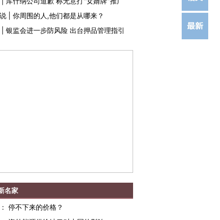
|
库什纳公司道歉 称无意打"女婿牌"推广
说
|
你周围的人,他们都是从哪来？
|
银监会进一步防风险 出台押品管理指引
新名家
：
停不下来的价格？