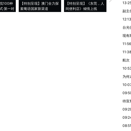
13:2
找100种
【特别呈现】澳门全力探
【特别呈现】《东莞，人
会，让数智科
式·第一对
索葡语国家新渠道
间便利店》倾情上线
业
副主
12:1
台光
现有
11:56
11:3
航次
10:5
为何
10:0
09:5
待宣
09:2
09:2
08:5