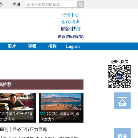
录
注册
行情中心
会议/培训
图片
视频
指数
English
辑推荐
订阅
电邮
“高考最牛钉子户”备
【音频】洱海治污 如
21次高考
何发力？
周刊
|
经济下行压力显现