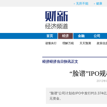
无所不能
健康
首页
经济
金融
公司
读懂央行
理解万税
天天预测
政策信
经济
经济当日快讯
正文
“脸谱”IP
2012年
“脸谱”公司计划在IPO中发行约3.37
元资金。