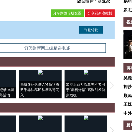
版面编辑：赵亚姣
易峘
罗志
分享到微信朋友圈
分享到新浪微博
视
信息。经确认即可刊登转载。
订阅财新网主编精选电邮
博
吴晓
西班牙休达进入紧急状态
加沙上百万流离失所者困
视线｜HYR
押沙
纪录 当局
数千非法移民从摩洛哥闯
于“塑料烤箱” 高温引发健
术：是什么
外活动
入
康危机
心“花钱找虐
顾晓
王烁
中外
最
【推广】走