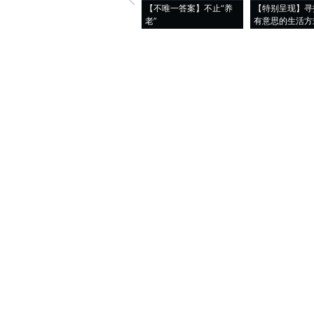
【不唯一答案】不止“养
【特别呈现】寻
老”
有意思的生活方