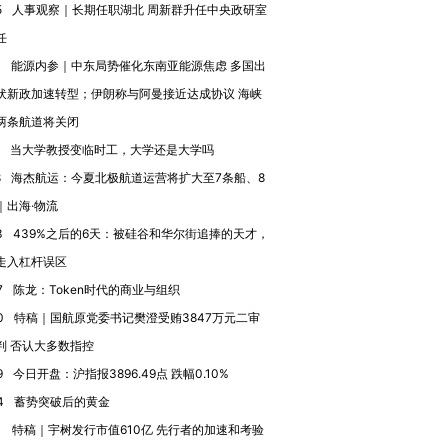
5
人事观察｜长期任职湖北 周新群升任中央政研室
技“链”接产
【特别呈现】寻找100种
CFO：不靠规模取胜，华
【特别呈
有意思的生活方式·第三对
住三大增长引擎是什么？
有意思的
任
3
能源内参｜中东局势催化东南亚能源焦虑 多国出
伏新政加速转型；伊朗称与阿曼接近达成协议 海峡
两条航道将关闭
当大学教授变临时工，大学还是大学吗
8
海杰航运：今夏北极航道运营将扩大至7条船、8
｜出海·物流
3
439%之后的6天：被硅谷和华尔街追捧的天才，
走入杠杆误区
7
陈龙：Token时代的商业与组织
0
特稿｜国航原党委书记樊澄受贿3847万元二审
判 否认大多数指控
9
今日开盘：沪指报3896.49点 跌幅0.10%
4
蓄势突破后的黄金
1
特稿｜宇树发行市值610亿 先行者的加速和考验