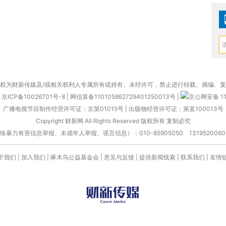
权为财新传媒及/或相关权利人专属所有或持有。未经许可，禁止进行转载、摘编、
京ICP备10026701号-8
|
网信算备110105862729401250013号
|
京公网安备 11
广播电视节目制作经营许可证：京第01015号
|
出版物经营许可证：第直100013号
Copyright 财新网 All Rights Reserved 版权所有 复制必究
害信息举报、未成年人举报、谣言信息）：010-85905050 13195200605 举报邮
于我们
|
加入我们
|
啄木鸟公益基金会
|
意见与反馈
|
提供新闻线索
|
联系我们
|
友情