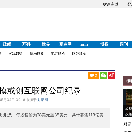
财新商城
登
政经
环科
世界
观点网
mini+
博客
周刊
息
宏观数据
贸易投资
地方经济
国际经济
0
编
O规模或创互联网公司纪录
05月04日 09:18 来源于
财新网
成都
战第
4亿股股票，每股售价为28美元至35美元，共计募集118亿美
财新