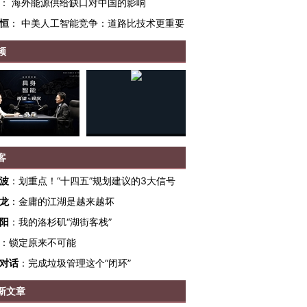
：
海外能源供给缺口对中国的影响
恒
：
中美人工智能竞争：道路比技术更重要
频
客
波
：
划重点！“十四五”规划建议的3大信号
OX的吸金
马航飞行员跨国走私7万
视线｜被称为“蟑螂”的印
龙
：
金庸的江湖是越来越坏
让中产们甘
粒摇头丸 尿检体内含3种
度Z世代 用街头抗争将教
秘鲁纳斯
”？
阳
：
我的洛杉矶“湖街客栈”
毒品
育部长拱下台
13人遇难
：
锁定原来不可能
对话
：
完成垃圾管理这个“闭环”
新文章
进第四届链博
【商旅对话】华住集团