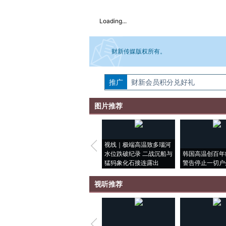
Loading...
财新传媒版权所有。
推广
如需刊登转载请点击右侧按钮，提交相关
财新会员积分兑好礼
图片推荐
视线｜极端高温致多瑙河
水位跌破纪录 二战沉船与
韩国高温创百年
猛犸象化石接连露出
警告停止一切户
视听推荐