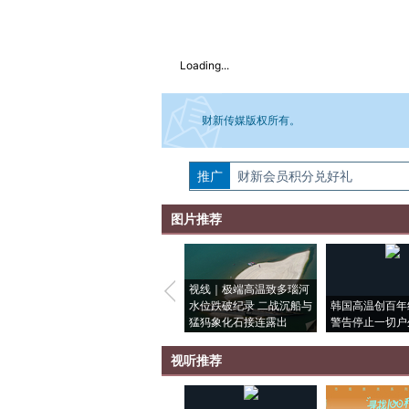
Loading...
财新传媒版权所有。
推广
如需刊登转载请点击右侧按钮，提交相关
财新会员积分兑好礼
图片推荐
视线｜极端高温致多瑙河
水位跌破纪录 二战沉船与
韩国高温创百年
猛犸象化石接连露出
警告停止一切户
视听推荐