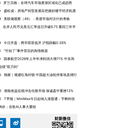
8
罗兰贝格：全球汽车市场逐渐区域化已成趋势
进第四届链博
【商旅对话】华住集团
0
盛松成：房地产转型发展应把握好楼宇经济机遇
技“链”接产
【特别呈现】寻找100种
CFO：不靠规模取胜，华
【特别呈
有意思的生活方式·第三对
住三大增长引擎是什么？
有意思的
9
美联储观察（46）：美债市场对沃什的考验
在岸人民币兑美元汇率连日升破6.75 重回三年半
9
今日开盘：两市双双低开 沪指跌幅0.36%
3
“竹知了”事件背后的舆情根源
0
国泰航空2026年上半年净利润大增71% 中东局
业绩“双刃剑”
5
独家｜规避红海封锁 中国超大油轮停靠埃及绕行
6
港险收益征税冲击伦敦市场 保诚盘中重挫13%
0
T早报｜MiniMax今日起纳入港股通；宇树科技
询价；谷歌AI人事大重组
财新微信