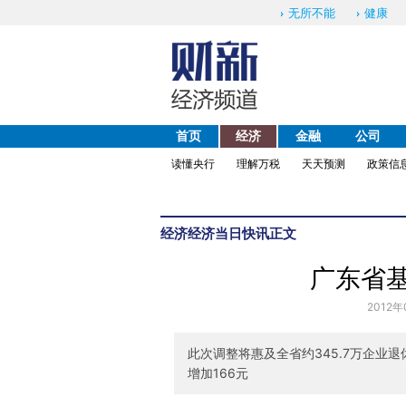
无所不能
健康
首页
经济
金融
公司
读懂央行
理解万税
天天预测
政策信
经济
经济当日快讯
正文
广东省基
2012年
此次调整将惠及全省约345.7万企业
增加166元