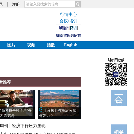
录
注册
行情中心
会议/培训
图片
视频
指数
English
辑推荐
订阅
电邮
“高考最牛钉子户”备
【音频】洱海治污 如
21次高考
何发力？
周刊
|
经济下行压力显现