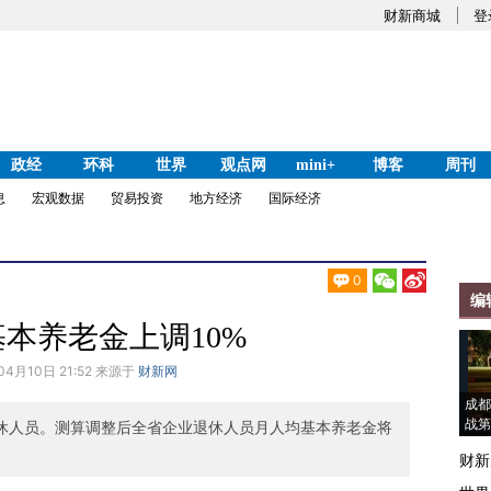
财新商城
登
政经
环科
世界
观点网
mini+
博客
周刊
息
宏观数据
贸易投资
地方经济
国际经济
0
编
本养老金上调10%
04月10日 21:52 来源于
财新网
成都
战第
退休人员。测算调整后全省企业退休人员月人均基本养老金将
财新