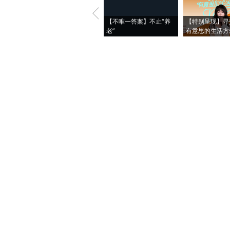
【不唯一答案】不止“养
【特别呈现】寻
老”
有意思的生活方