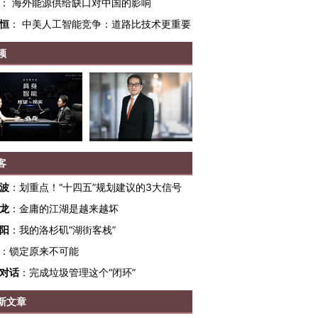
：
海外能源供给缺口对中国的影响
恒
：
中美人工智能竞争：道路比技术更重要
频
客
波
：
划重点！“十四五”规划建议的3大信号
龙
：
金庸的江湖是越来越坏
跨国走私7万
视线｜HY
阳
：
我的洛杉矶“湖街客栈”
检体内含3种
泽连斯基密集出访美英 索
秘鲁纳斯卡观光飞机坠毁
术：是什
：
锁定原来不可能
要防空导弹“救急”
13人遇难
心“花钱找
对话
：
完成垃圾管理这个“闭环”
新文章