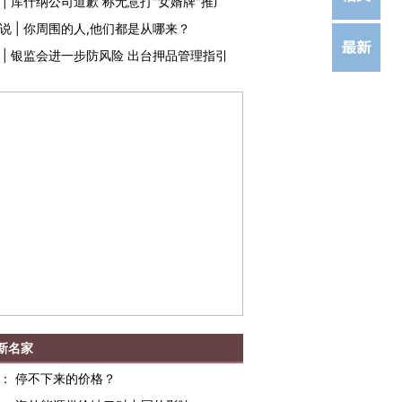
|
库什纳公司道歉 称无意打"女婿牌"推广
说
|
你周围的人,他们都是从哪来？
|
银监会进一步防风险 出台押品管理指引
新名家
：
停不下来的价格？