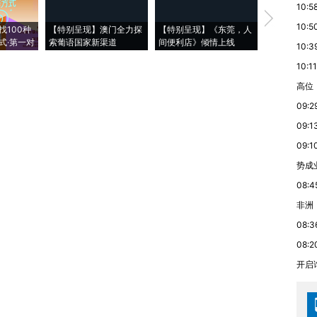
10:5
【推广】走
10:5
找100种
【特别呈现】澳门全力探
【特别呈现】《东莞，人
会，让数智科
式·第一对
索葡语国家新渠道
间便利店》倾情上线
业
10:3
10:11
高位
09:2
09:1
09:1
势成
08:4
非洲
08:3
08:2
开启