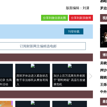
易峘
版面编辑：刘潇
罗志
视
分享到微信朋友圈
分享到新浪微博
信息。经确认即可刊登转载。
订阅财新网主编精选电邮
博
吴晓
押沙
西班牙休达进入紧急状态
加沙上百万流离失所者困
马航飞行员
顾晓
纪录 当局
数千非法移民从摩洛哥闯
于“塑料烤箱” 高温引发健
粒摇头丸 尿
外活动
入
康危机
毒品
王烁
中外
最