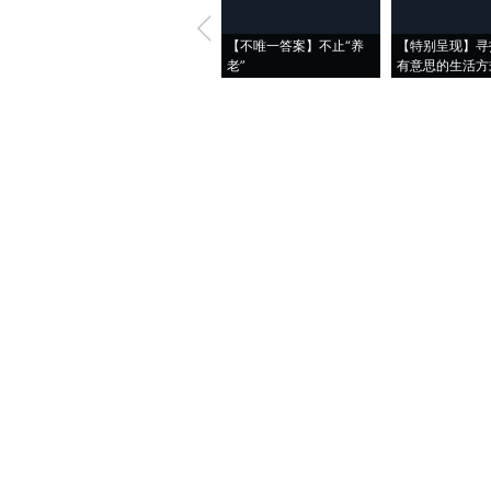
【不唯一答案】不止“养
【特别呈现】寻
老”
有意思的生活方