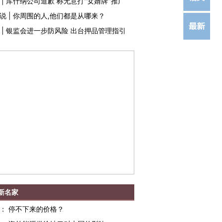
|
库什纳公司道歉 称无意打"女婿牌"推广
说
|
你周围的人,他们都是从哪来？
|
银监会进一步防风险 出台押品管理指引
新名家
：
停不下来的价格？