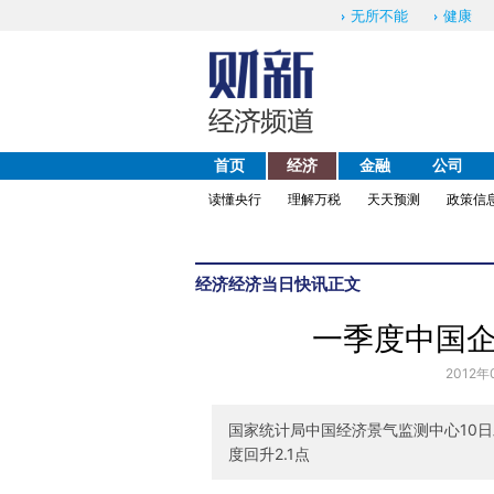
无所不能
健康
首页
经济
金融
公司
读懂央行
理解万税
天天预测
政策信
经济
经济当日快讯
正文
一季度中国
2012年
国家统计局中国经济景气监测中心10日
度回升2.1点