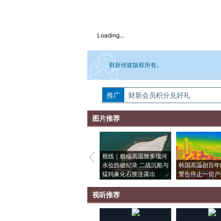
Loading...
财新传媒版权所有。
推广
如需刊登转载请点击右侧按钮，提交相关
财新会员积分兑好礼
图片推荐
视线｜极端高温致多瑙河
水位跌破纪录 二战沉船与
韩国高温创百年
猛犸象化石接连露出
警告停止一切户
视听推荐