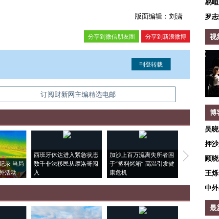
易峘
版面编辑：刘潇
罗志
视
分享到微信朋友圈
分享到新浪微博
信息。经确认即可刊登转载。
订阅财新网主编精选电邮
博
吴晓
押沙
西班牙休达进入紧急状态
加沙上百万流离失所者困
视线｜HYR
顾晓
纪录 当局
数千非法移民从摩洛哥闯
于“塑料烤箱” 高温引发健
术：是什么
外活动
入
康危机
心“花钱找虐
王烁
中外
最