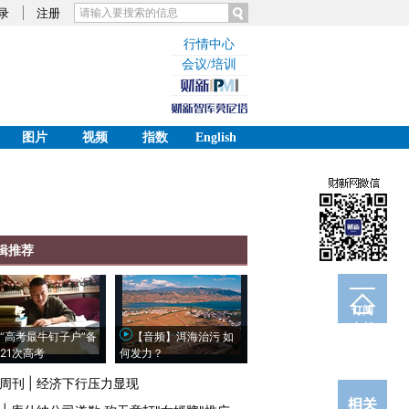
录
注册
行情中心
会议/培训
图片
视频
指数
English
辑推荐
订阅
电邮
“高考最牛钉子户”备
【音频】洱海治污 如
21次高考
何发力？
周刊
|
经济下行压力显现