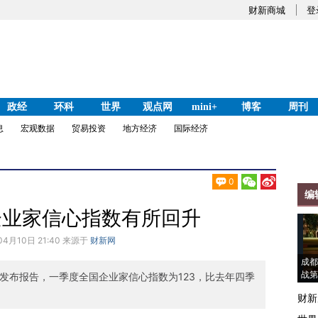
财新商城
登
政经
环科
世界
观点网
mini+
博客
周刊
息
宏观数据
贸易投资
地方经济
国际经济
0
编
企业家信心指数有所回升
04月10日 21:40 来源于
财新网
成都
战第
发布报告，一季度全国企业家信心指数为123，比去年四季
财新