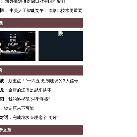
：
海外能源供给缺口对中国的影响
恒
：
中美人工智能竞争：道路比技术更重要
频
客
波
：
划重点！“十四五”规划建议的3大信号
龙
：
金庸的江湖是越来越坏
OX的吸金
马航飞行员跨国走私7万
视线｜被称为“蟑螂”的印
阳
：
我的洛杉矶“湖街客栈”
让中产们甘
粒摇头丸 尿检体内含3种
度Z世代 用街头抗争将教
秘鲁纳斯
”？
：
锁定原来不可能
毒品
育部长拱下台
13人遇难
对话
：
完成垃圾管理这个“闭环”
新文章