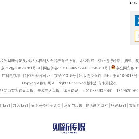
09:2
权为财新传媒及/或相关权利人专属所有或持有。未经许可，禁止进行转载、摘编、
京ICP备10026701号-8
|
网信算备110105862729401250013号
|
京公网安备 11
广播电视节目制作经营许可证：京第01015号
|
出版物经营许可证：第直100013号
Copyright 财新网 All Rights Reserved 版权所有 复制必究
害信息举报、未成年人举报、谣言信息）：010-85905050 13195200605 举报邮
于我们
|
加入我们
|
啄木鸟公益基金会
|
意见与反馈
|
提供新闻线索
|
联系我们
|
友情