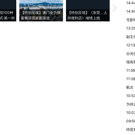
14:4
【推广】走
14:4
找100种
【特别呈现】澳门全力探
【特别呈现】《东莞，人
会，让数智科
式·第一对
索葡语国家新渠道
间便利店》倾情上线
业
无影响
13:2
副主
12:1
台光
现有
11:56
11:3
航次
10:5
为何
10:0
09:5
待宣