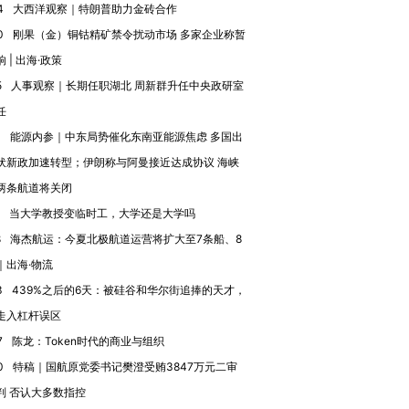
4
大西洋观察｜特朗普助力金砖合作
进第四届链博
【商旅对话】华住集团
0
刚果（金）铜钴精矿禁令扰动市场 多家企业称暂
技“链”接产
【特别呈现】寻找100种
CFO：不靠规模取胜，华
【特别呈
有意思的生活方式·第三对
住三大增长引擎是什么？
有意思的
 | 出海·政策
5
人事观察｜长期任职湖北 周新群升任中央政研室
任
3
能源内参｜中东局势催化东南亚能源焦虑 多国出
伏新政加速转型；伊朗称与阿曼接近达成协议 海峡
两条航道将关闭
当大学教授变临时工，大学还是大学吗
8
海杰航运：今夏北极航道运营将扩大至7条船、8
｜出海·物流
3
439%之后的6天：被硅谷和华尔街追捧的天才，
走入杠杆误区
7
陈龙：Token时代的商业与组织
0
特稿｜国航原党委书记樊澄受贿3847万元二审
判 否认大多数指控