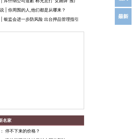
|
库什纳公司道歉 称无意打"女婿牌"推广
说
|
你周围的人,他们都是从哪来？
|
银监会进一步防风险 出台押品管理指引
新名家
：
停不下来的价格？