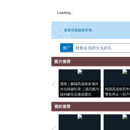
Loading...
财新传媒版权所有。
推广
如需刊登转载请点击右侧按钮，提交相关
财新会员积分兑好礼
图片推荐
视线｜极端高温致多瑙河
水位跌破纪录 二战沉船与
韩国高温创百年
猛犸象化石接连露出
警告停止一切户
视听推荐