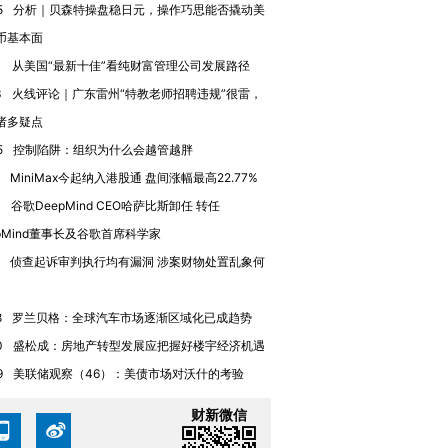
5
分析｜贝森特操盘稳日元，操作巧思能否撬动美
技“链”接产
【特别呈现】寻找100种
CFO：不靠规模取胜，华
【特别呈
有意思的生活方式·第三对
住三大增长引擎是什么？
有意思的
币基本面
1
从美国“最新十佳”看纯财富管理公司发展路径
3
火线评论｜广东雷州“特教老师招聘违规”很雷，
诸多疑点
5
控制陷阱：组织为什么会越管越胖
MiniMax今起纳入港股通 盘间涨幅最高22.77%
4
谷歌DeepMind CEO哈萨比斯卸任 转任
epMind董事长及谷歌首席科学家
侦查起诉审判执行均有漏洞 涉案财物处置乱象何
8
罗兰贝格：全球汽车市场逐渐区域化已成趋势
0
盛松成：房地产转型发展应把握好楼宇经济机遇
9
美联储观察（46）：美债市场对沃什的考验
财新微信