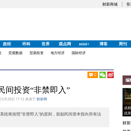
财新商城
登
政经
环科
世界
观点网
mini+
博客
周刊
息
宏观数据
贸易投资
地方经济
国际经济
0
编
民间投资“非禁即入”
03月28日 17:12 来源于
财新网
成都
战第
系统将按照“非禁即入”的原则，鼓励民间资本投向所有法
财新