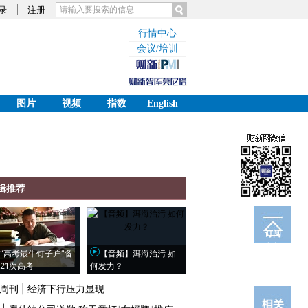
录
注册
行情中心
会议/培训
图片
视频
指数
English
辑推荐
订阅
电邮
“高考最牛钉子户”备
【音频】洱海治污 如
21次高考
何发力？
周刊
|
经济下行压力显现