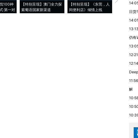
14:0
找100种
【特别呈现】澳门全力探
【特别呈现】《东莞，人
会，让数智科
式·第一对
索葡语国家新渠道
间便利店》倾情上线
业
日货
14:0
13:1
仍有
13:0
12:21
12:1
De
11:56
解
10:5
10:5
10:3