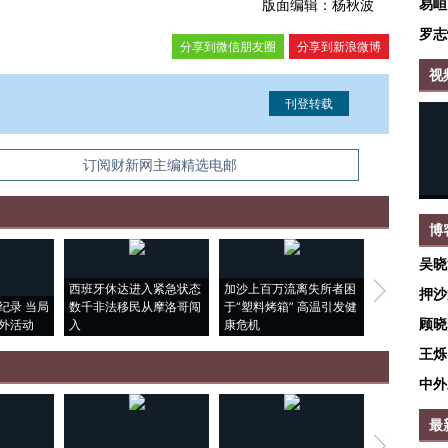
易峘
版面编辑：杨秋波
罗志
分享到微信朋友圈
分享到新浪微博
视
信息。经确认即可刊登转载。
订阅财新网主编精选电邮
博
吴晓
西班牙休达进入紧急状态
加沙上百万流离失所者困
马航飞行员
押沙
纪录 当局
数千非法移民从摩洛哥闯
于“塑料烤箱” 高温引发健
粒摇头丸 尿
顾晓
外活动
入
康危机
毒品
王烁
中外
最
【推广】走