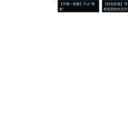
【不唯一答案】不止“养
【特别呈现】寻
老”
有意思的生活方