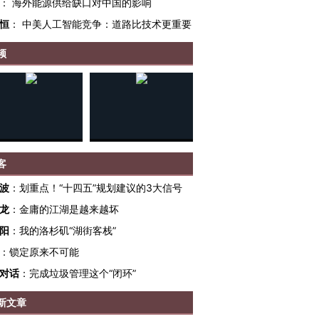
：
海外能源供给缺口对中国的影响
恒
：
中美人工智能竞争：道路比技术更重要
频
客
波
：
划重点！“十四五”规划建议的3大信号
跨国走私7万
视线｜HY
龙
：
金庸的江湖是越来越坏
检体内含3种
泽连斯基密集出访美英 索
秘鲁纳斯卡观光飞机坠毁
术：是什
阳
：
我的洛杉矶“湖街客栈”
要防空导弹“救急”
13人遇难
心“花钱找
：
锁定原来不可能
对话
：
完成垃圾管理这个“闭环”
新文章
进第四届链博
【商旅对话】华住集团