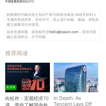
中国发展高层论坛2012
财新网所刊载内容之知识产权为财新传媒及/或相关权利人
专属所有或持有。未经许可，禁止进行转载、摘编、复制及
建立镜像等任何使用。
如有意愿转载，请发邮件至
hello@caixin.com
，获得书面
确认及授权后，方可转载。
推荐阅读
私房课
In Depth: As
向松祚：宏观经济70
Tencent Lays Off
讲，带你了解国内外