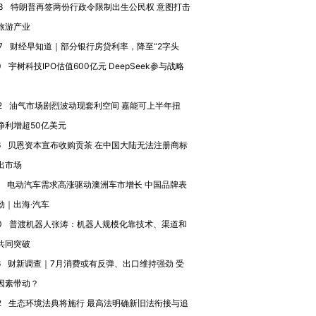
有意思的生活方式·第三对
住三大增长引擎是什么？
有意思的
3
特朗普再签两份行政令限制出生公民权 意图打击
旅游产业
7
财经早知道｜部分银行房贷利率，降至“2字头
0
宇树科技IPO估值600亿元 DeepSeek参与战略
2
油气市场剧烈波动现套利空间 嘉能可上半年扭
净利增超50亿美元
6
贝恩资本宣布收购贡茶 在中国大陆无法注册商标
出市场
电动汽车需求高涨驱动澳洲车市增长 中国品牌表
劲｜出海·汽车
0
普渡机器人张涛：机器人规模化靠技术、渠道和
共同突破
6
财新调查｜7月消费或有反弹、出口维持强劲 受
因素带动？
2
生态环境法典将施行 最高法明确新旧法衔接与追