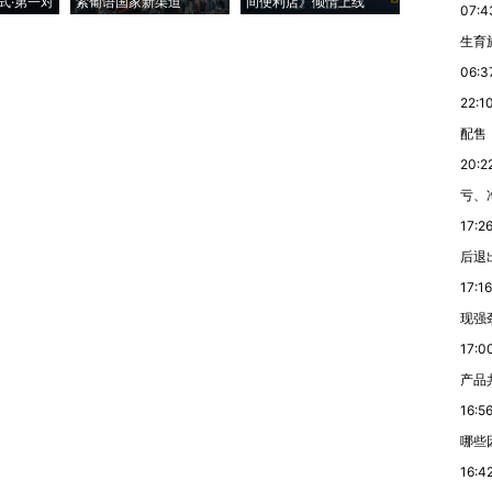
式·第一对
索葡语国家新渠道
间便利店》倾情上线
业
07:4
生育
06:3
22:1
配售
20:2
亏、
17:2
后退
17:16
现强
17:0
产品
16:5
哪些
16:4