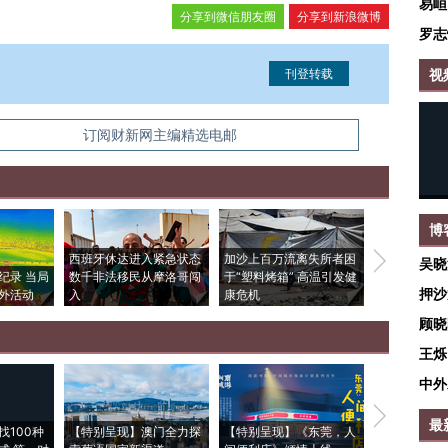
易峘
分享到微信朋友圈
分享到新浪微博
罗志
视
信息。经确认即可刊登转载。
订阅财新网主编精选电邮
博
西班牙休达进入紧急状态
加沙上百万流离失所者困
视线｜HYR
吴晓
纪录 当局
数千非法移民从摩洛哥闯
于“塑料烤箱” 高温引发健
术：是什么
押沙
外活动
入
康危机
心“花钱找虐
顾晓
王烁
中外
【推广】走
最
找100种
【特别呈现】澳门全力探
【特别呈现】《东莞，人
会，让数智科