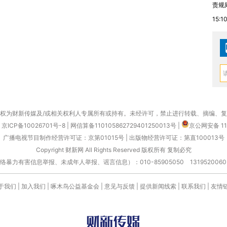
责规
15:1
权为财新传媒及/或相关权利人专属所有或持有。未经许可，禁止进行转载、摘编、
京ICP备10026701号-8
|
网信算备110105862729401250013号
|
京公网安备 11
广播电视节目制作经营许可证：京第01015号
|
出版物经营许可证：第直100013号
Copyright 财新网 All Rights Reserved 版权所有 复制必究
害信息举报、未成年人举报、谣言信息）：010-85905050 13195200605 举报邮
于我们
|
加入我们
|
啄木鸟公益基金会
|
意见与反馈
|
提供新闻线索
|
联系我们
|
友情