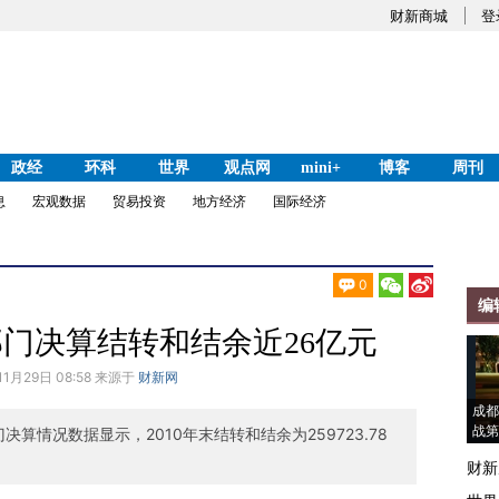
财新商城
登
政经
环科
世界
观点网
mini+
博客
周刊
息
宏观数据
贸易投资
地方经济
国际经济
0
编
部门决算结转和结余近26亿元
11月29日 08:58 来源于
财新网
成都
战第
决算情况数据显示，2010年末结转和结余为259723.78
财新