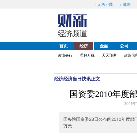
无所不能
健康
首页
经济
金融
公司
读懂央行
理解万税
天天预测
政策信
经济
经济当日快讯
正文
国资委2010年度
2011年
国务院国资委28日公布的2010年度部门
万元