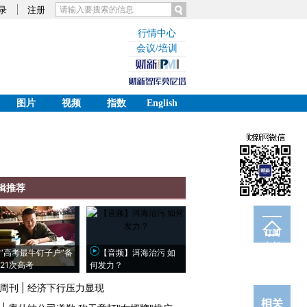
录
注册
行情中心
会议/培训
图片
视频
指数
English
辑推荐
订阅
电邮
“高考最牛钉子户”备
【音频】洱海治污 如
21次高考
何发力？
周刊
|
经济下行压力显现