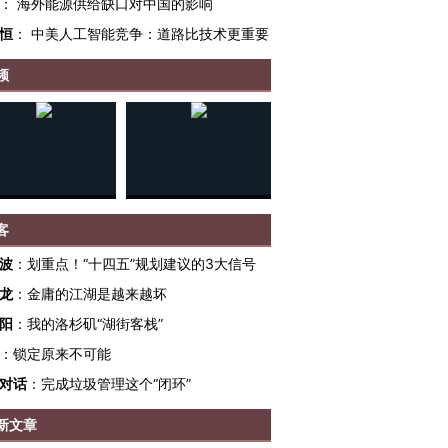
：
海外能源供给缺口对中国的影响
恒
：
中美人工智能竞争：道路比技术更重要
频
客
OX的吸金
马航飞行员跨国走私7万
视线｜被称为“蟑螂”的印
波
：
划重点！“十四五”规划建议的3大信号
让中产们甘
粒摇头丸 尿检体内含3种
度Z世代 用街头抗争将教
秘鲁纳斯
龙
：
金庸的江湖是越来越坏
”？
毒品
育部长拱下台
13人遇难
阳
：
我的洛杉矶“湖街客栈”
：
锁定原来不可能
对话
：
完成垃圾管理这个“闭环”
进第四届链博
【商旅对话】华住集团
新文章
技“链”接产
【特别呈现】寻找100种
CFO：不靠规模取胜，华
【特别呈