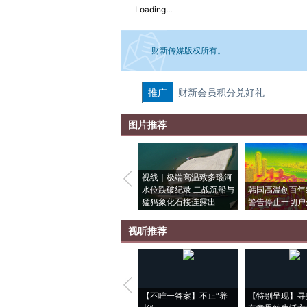
Loading...
财新传媒版权所有。
推广
如需刊登转载请点击右侧按钮，提交相关
财新会员积分兑好礼
图片推荐
视线｜极端高温致多瑙河
水位跌破纪录 二战沉船与
韩国高温创百年
猛犸象化石接连露出
警告停止一切户
视听推荐
【不唯一答案】不止“养
【特别呈现】寻