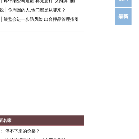
|
库什纳公司道歉 称无意打"女婿牌"推广
说
|
你周围的人,他们都是从哪来？
|
银监会进一步防风险 出台押品管理指引
新名家
：
停不下来的价格？