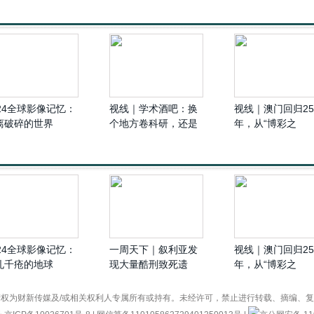
024全球影像记忆：
视线｜学术酒吧：换
视线｜澳门回归25
离破碎的世界
个地方卷科研，还是
年，从“博彩之
披着学术外衣的脱口
城”到“掌上明珠”
秀？
024全球影像记忆：
一周天下｜叙利亚发
视线｜澳门回归25
孔千疮的地球
现大量酷刑致死遗
年，从“博彩之
体、俄军三防部队司
城”到“掌上明珠”
令被炸身亡
权为财新传媒及/或相关权利人专属所有或持有。未经许可，禁止进行转载、摘编、