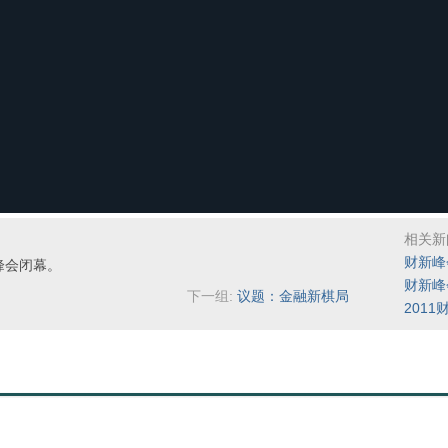
相关新
财新峰
新峰会闭幕。
财新峰
下一组:
议题：金融新棋局
201