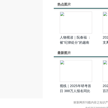
热点图片
人物视读｜阮春福 ：
2
被“纪律处分”的越南
支
前国家主席，曾因“贪
腐舞弊案”请辞
最新图片
视线｜2025年研考首
2
日 388万人报名同比
百
减少50万人
财新网所刊载内容之知识产