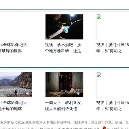
024全球影像记忆：
视线｜学术酒吧：换
视线｜澳门回归25
离破碎的世界
个地方卷科研，还是
年，从“博彩之
披着学术外衣的脱口
城”到“掌上明珠”
秀？
024全球影像记忆：
一周天下｜叙利亚发
视线｜澳门回归25
孔千疮的地球
现大量酷刑致死遗
年，从“博彩之
体、俄军三防部队司
城”到“掌上明珠”
令被炸身亡
权为财新传媒及/或相关权利人专属所有或持有。未经许可，禁止进行转载、摘编、