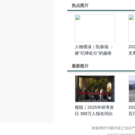
热点图片
人物视读｜阮春福 ：
2
被“纪律处分”的越南
支
前国家主席，曾因“贪
腐舞弊案”请辞
最新图片
视线｜2025年研考首
2
日 388万人报名同比
百
减少50万人
财新网所刊载内容之知识产