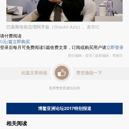
巴基斯坦前总理阿齐兹（Shaukit Aziz）。东方IC
请付费阅读
0
元/篇
立即购买
登录后每月可免费阅读
5
篇收费文章，订阅或购买用户请
立即登录
责任编辑：贺信 | 版面编辑：李丽莎
此篇文章很值
赞赏激励一下
首席赞赏官虚位以待
博鳌亚洲论坛2017特别报道
相关阅读