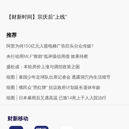
【财新时间】宗庆后“上线”
推荐
阿里为何150亿元入股电梯广告巨头分众传媒?
央行动用MLF“救助”低评级信用债 效果待察
盛松成：本轮房价上涨与调控政策之困
组图 | 泰国少年足球队出席记者会 透露洞穴内生活细节
组图 | 俄民众“亮红牌” 抗议政府计划延长退休年龄
组图 | 日本暴雨后又遇高温 已致14死上千人入院治疗
财新移动