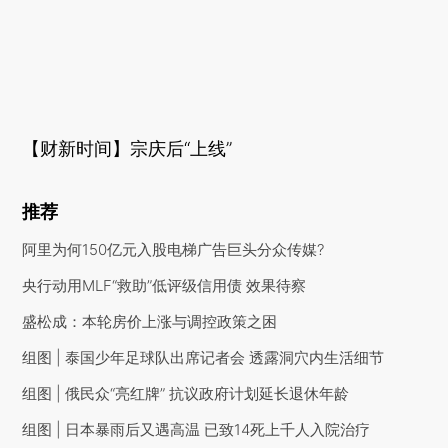
【财新时间】宗庆后“上线”
推荐
阿里为何150亿元入股电梯广告巨头分众传媒?
央行动用MLF“救助”低评级信用债 效果待察
盛松成：本轮房价上涨与调控政策之困
组图 | 泰国少年足球队出席记者会 透露洞穴内生活细节
组图 | 俄民众“亮红牌” 抗议政府计划延长退休年龄
组图 | 日本暴雨后又遇高温 已致14死上千人入院治疗