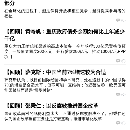
部分
在全球化的过程中，越是保持开放和相互竞争，越能提高参与者的
福祉
(
0
)
【回顾】黄奇帆：重庆政府债务余额如何比上年减少
千亿
重庆大力压缩信托渠道的高成本债务，今年获得330亿元置换债额
度、一般债券额度200亿元、开行贷款280亿元，推动1300亿元PPP
项目
(
0
)
【回顾】萨克斯：中国当前7%增速较为合适
萨克斯认为，以目前国际经验和学术研究，处在追赶中的中国取得
7%的增速是合适水平，但不可能一直维持；他还警告称，欧元区可
能因希腊而遭遇“雷曼时刻”
(
0
)
【回顾】邵秉仁：以反腐败推进国企改革
国企改革面对的既得利益太大，不通过反腐败解决不了。邵秉仁还
认为国企改革当前主要还是打破垄断，推进市场化改革
(
0
)