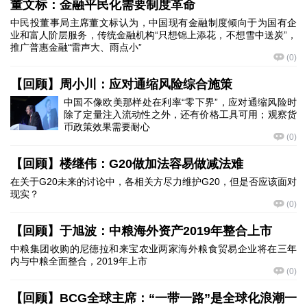
董文标：金融平民化需要制度革命
中民投董事局主席董文标认为，中国现有金融制度倾向于为国有企
业和富人阶层服务，传统金融机构“只想锦上添花，不想雪中送炭”，
推广普惠金融“雷声大、雨点小”
(
0
)
【回顾】周小川：应对通缩风险综合施策
中国不像欧美那样处在利率“零下界”，应对通缩风险时
除了定量注入流动性之外，还有价格工具可用；观察货
币政策效果需要耐心
(
0
)
【回顾】楼继伟：G20做加法容易做减法难
在关于G20未来的讨论中，各相关方尽力维护G20，但是否应该面对
现实？
(
0
)
【回顾】于旭波：中粮海外资产2019年整合上市
中粮集团收购的尼德拉和来宝农业两家海外粮食贸易企业将在三年
内与中粮全面整合，2019年上市
(
0
)
【回顾】BCG全球主席：“一带一路”是全球化浪潮一