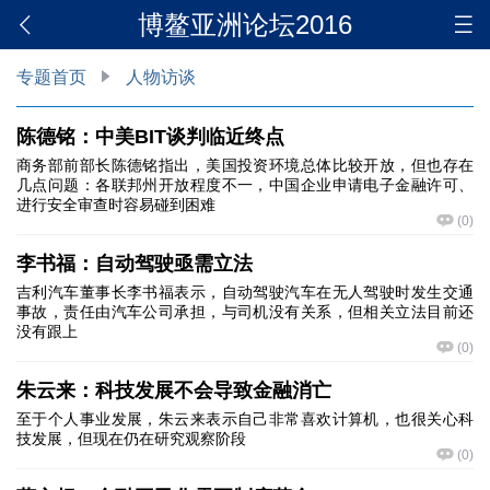
博鳌亚洲论坛2016
专题首页
人物访谈
陈德铭：中美BIT谈判临近终点
商务部前部长陈德铭指出，美国投资环境总体比较开放，但也存在
几点问题：各联邦州开放程度不一，中国企业申请电子金融许可、
进行安全审查时容易碰到困难
(
0
)
李书福：自动驾驶亟需立法
吉利汽车董事长李书福表示，自动驾驶汽车在无人驾驶时发生交通
事故，责任由汽车公司承担，与司机没有关系，但相关立法目前还
没有跟上
(
0
)
朱云来：科技发展不会导致金融消亡
至于个人事业发展，朱云来表示自己非常喜欢计算机，也很关心科
技发展，但现在仍在研究观察阶段
(
0
)