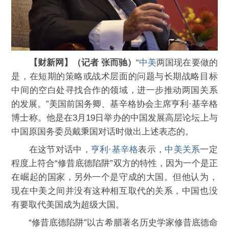
【财新网】（记者 张而驰）
“
中美
两国现在要做的
是，在短期的策略或战术层面的问题与长期战略目标
中间的空白处寻找合作的领域，进一步推动两国关系
的发展。”美国前国务卿、基辛格协会主席亨利·基辛格
博士称。他是在3月19日举办的中国发展高层论坛上与
中国原国务委员戴秉国对话时做出上述表态的。
在这节对话中，
亨利·基辛格
表示，
中美关系
一定
程度上符合“修昔底德陷阱”双方的特性，因为一个是正
在崛起的国家，另外一个是守成的大国。但他认为，
现在中美之间并没有这种相互取代的关系，中国也没
有要取代美国成为超级大国。
“修昔底德陷阱”以古希腊著名历史学家修昔底德命