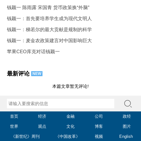
钱颖一 陈雨露 宋国青 货币政策换“外脑”
钱颖一：首先要培养学生成为现代文明人
钱颖一：梯若尔的最大贡献是规制的科学
钱颖一：麦金农政策建言对中国影响巨大
苹果CEO库克对话钱颖一
最新评论
NEW
本篇文章暂无评论!
首页
经济
金融
公司
政经
世界
观点
文化
博客
图片
《新世纪》周刊
《中国改革》
视频
English