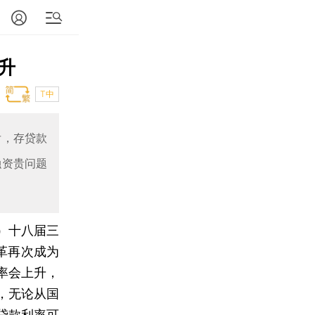
升
T中
后，存贷款
融资贵问题
）
十八届三
革再次成为
率会上升，
，无论从国
贷款利率可