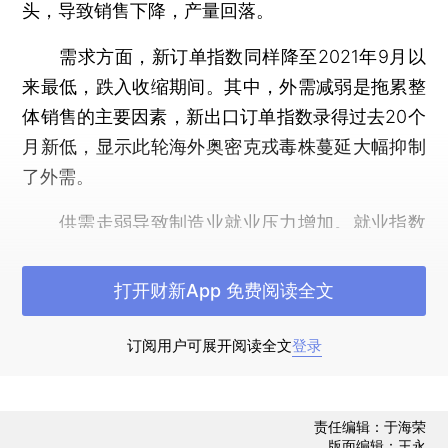
头，导致销售下降，产量回落。
需求方面，新订单指数同样降至2021年9月以
来最低，跌入收缩期间。其中，外需减弱是拖累整
体销售的主要因素，新出口订单指数录得过去20个
月新低，显示此轮海外奥密克戎毒株蔓延大幅抑制
了外需。
供需走弱导致制造业就业压力增加。就业指数
录得2020年5月以来最低，连续六个月位于收缩区
间。企业减少用工的原因，普遍与压缩规模、削减
打开财新App 免费阅读全文
成本有关，也有部分企业反映招工补缺难。
订阅用户可展开阅读全文
登录
市场景气度降低，促使企业减少采购和库存，
采购量指数、原材料库存指数、产成品库存指数均
跌至收缩区间；积压工作也有所下降，积压工作指
责任编辑：于海荣
版面编辑：王永