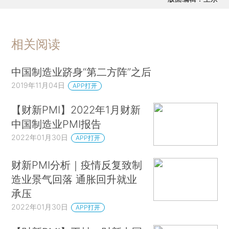
数近11个月以来首次位于收缩区间。受疫情防控政
策影响，供应商供应时间指数进一步下降。
通胀压力尚可。1月制造业企业购进价格指数
相关阅读
和出厂价格指数均上升至近三个月以来最高，但大
幅低于2021年全年平均水平。调查显示，成本端和
中国制造业跻身“第二方阵”之后
收费端价格上涨的主要原因仍然是原材料价格高
2019年11月04日
APP打开
企。
【财新PMI】2022年1月财新
中国制造业PMI报告
虽然疫情持续扰乱制造业运行，但制造业界对
2022年01月30日
未来12个月的生产前景高度乐观。1月生产经营预
APP打开
期指数有所回升，接近长期均值。受访者对疫情得
财新PMI分析｜疫情反复致制
到控制、需求和物流的进一步恢复充满信心。
造业景气回落 通胀回升就业
承压
财新智库高级经济学家王喆表示，2022年1
2022年01月30日
月，制造业景气度转弱，供给收缩，需求尤其是外
APP打开
需承压，就业持续低迷，通胀压力减轻，市场乐观