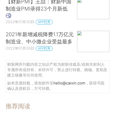
【财新PMI】王喆：财新中国
情绪仍位于长期平均水平。2021年12月—2022年1
制造业PMI录得23个月新低
月，西安、北京等地出现局部疫情，相关防控措施
的加强对生产、运输、销售环节有所制约，“需求收
2022年01月30日
APP打开
缩、供给冲击、预期转弱”之下的经济下行压力进一
2021年新增减税降费1.1万亿元
步凸显。2022年政策定位仍需以稳为主，优化结
制造业、中小微企业受益最多
构，强化就业优先导向，加强支持小微企业，降低
2022年01月26日
APP打开
企业融资成本，及时回应市场关切，增强政策可预
期性。■
财新网所刊载内容之知识产权为财新传媒及/或相关权利人
专属所有或持有。未经许可，禁止进行转载、摘编、复制及
相关报道：
建立镜像等任何使用。
财新PMI分析｜疫情反复致制造业景气回落 通
如有意愿转载，请发邮件至
hello@caixin.com
，获得书面
确认及授权后，方可转载。
胀回升就业承压
【财新PMI】2022年1月财新中国制造业PMI
推荐阅读
报告