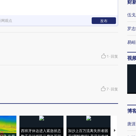
财
伍戈
新网观点
发布
罗志
易峘
1
·
回复
视
7
·
回复
博
唐涯
西班牙休达进入紧急状态
加沙上百万流离失所者困
视线｜HYR