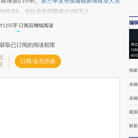
增加0.1小时。
前三季度全国城镇新增就业人员
99.8%，但比去年同期减少199万人。
编
1255字 订阅后继续阅读
获取已订阅的阅读权限
湖北
12
40
员
订阅/会员升级
文
独家
金融
金融
能源
财新