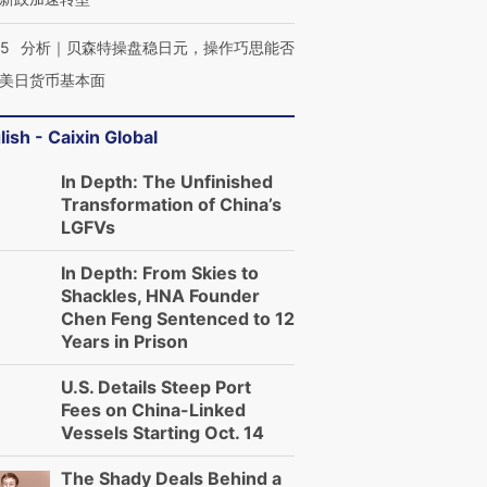
05
分析｜贝森特操盘稳日元，操作巧思能否
美日货币基本面
lish - Caixin Global
In Depth: The Unfinished
Transformation of China’s
LGFVs
In Depth: From Skies to
Shackles, HNA Founder
Chen Feng Sentenced to 12
Years in Prison
U.S. Details Steep Port
Fees on China-Linked
Vessels Starting Oct. 14
The Shady Deals Behind a