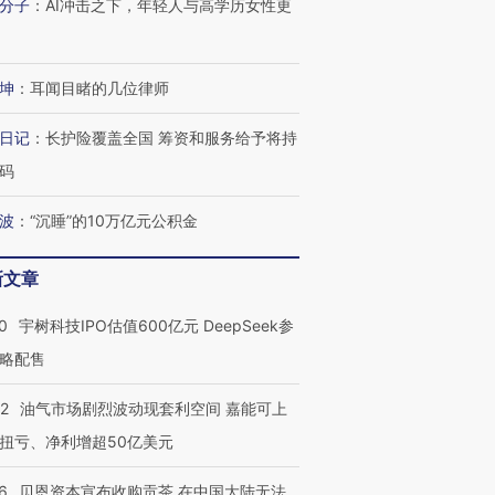
让中产们甘
粒摇头丸 尿检体内含3种
度Z世代 用街头抗争将教
秘鲁纳斯
分子
：
AI冲击之下，年轻人与高学历女性更
”？
毒品
育部长拱下台
13人遇难
坤
：
耳闻目睹的几位律师
日记
：
长护险覆盖全国 筹资和服务给予将持
进第四届链博
【商旅对话】华住集团
技“链”接产
码
【特别呈现】寻找100种
CFO：不靠规模取胜，华
【特别呈
有意思的生活方式·第三对
住三大增长引擎是什么？
有意思的
波
：
“沉睡”的10万亿元公积金
新文章
0
宇树科技IPO估值600亿元 DeepSeek参
略配售
22
油气市场剧烈波动现套利空间 嘉能可上
扭亏、净利增超50亿美元
6
贝恩资本宣布收购贡茶 在中国大陆无法