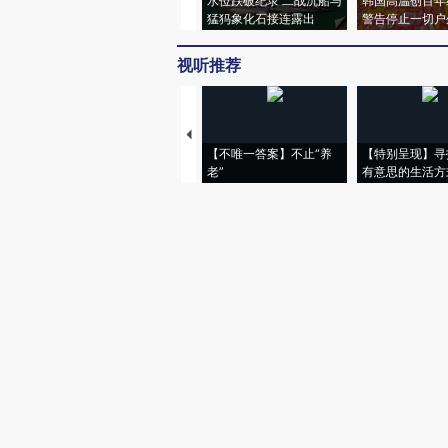
水位跌破纪录 二战沉船与
韩国高温创百年
猛犸象化石接连露出
警告停止一切户
视听推荐
【不唯一答案】不止“养
【特别呈现】寻
老”
有意思的生活方