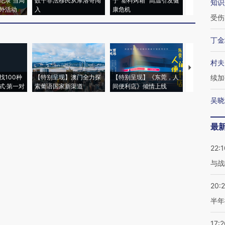
纪录 当局
数千非法移民从摩洛哥闯
于“塑料烤箱” 高温引发健
术：是什么
知识
外活动
入
康危机
心“花钱找虐
受伤
丁金
村夫
【推广】走
找100种
【特别呈现】澳门全力探
【特别呈现】《东莞，人
会，让数智科
续加
式·第一对
索葡语国家新渠道
间便利店》倾情上线
业
吴晓
最
22:1
与战
20:
半年
17:2