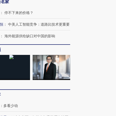
新名家
：
停不下来的价格？
恒
：
中美人工智能竞争：道路比技术更重要
：
海外能源供给缺口对中国的影响
频
客
：
多看少动
OX的吸金
马航飞行员跨国走私7万
视线｜被称为“蟑螂”的印