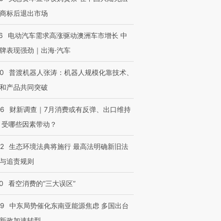
商标后退出市场
6
电动汽车需求高涨驱动澳洲车市增长 中
牌表现强劲｜出海·汽车
00
普渡机器人张涛：机器人规模化靠技术、
和产品共同突破
56
财新调查｜7月消费或有反弹、出口维持
 受哪些因素带动？
42
生态环境法典将施行 最高法明确新旧法
与追责规则
0
看空消费的“三大误区”
59
中东局势催化东南亚能源焦虑 多国出台
新政加速转型