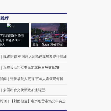
辑推荐
宜昌局部短时降雨
8毫米 紧急转移近
00人
显影｜瓜农的漫长等待
｜
规避封锁 中国超大油轮停靠埃及绕行非洲
｜
在岸人民币兑美元汇率连日升破6.75
我闻
｜
资管掌舵人更替 百年人寿僵局何解
｜
多国出台光伏新政加速转型
周刊
｜
【封面报道】电力现货市场元年突进