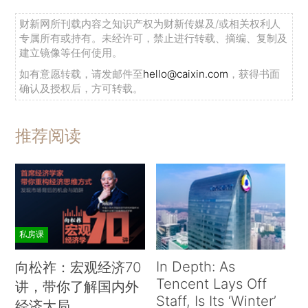
财新网所刊载内容之知识产权为财新传媒及/或相关权利人
专属所有或持有。未经许可，禁止进行转载、摘编、复制及
建立镜像等任何使用。
如有意愿转载，请发邮件至
hello@caixin.com
，获得书面
确认及授权后，方可转载。
推荐阅读
私房课
In Depth: As
向松祚：宏观经济70
Tencent Lays Off
讲，带你了解国内外
Staff, Is Its ‘Winter’
经济大局