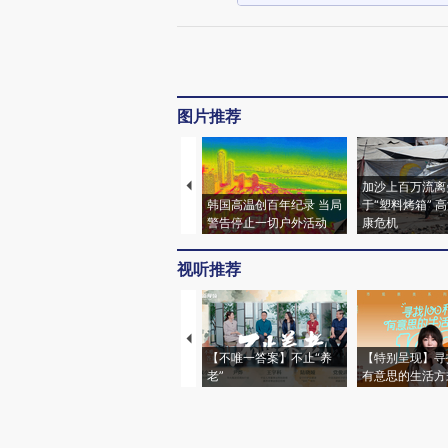
图片推荐
加沙上百万流离
韩国高温创百年纪录 当局
于“塑料烤箱” 
警告停止一切户外活动
康危机
视听推荐
【不唯一答案】不止“养
【特别呈现】寻
老”
有意思的生活方