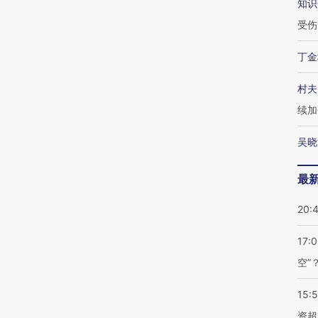
知识
受伤
丁金
村夫
续加
吴晓
最
20:
17:
空”
15:
资超