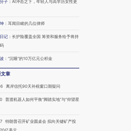
分子
：
AI冲击之下，年轻人与高学历女性更
坤
：
耳闻目睹的几位律师
日记
：
长护险覆盖全国 筹资和服务给予将持
码
波
：
“沉睡”的10万亿元公积金
新文章
46
离岸信托90天补税窗口期疑问
00
普渡机器人如何平衡“脚踏实地”与“仰望星
？
57
特朗普召开矿业圆桌会 拟向关键矿产投
20亿美元