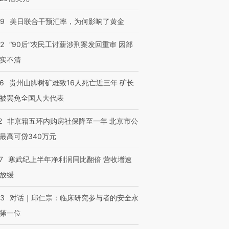
09
美日联合干预汇率，为何影响了黄金
32
“90后”农民工讨薪涉刑案发回重审 因部
实不清
36
贵州山脚树矿难致16人死亡近三年 矿长
被罢免全国人大代表
2
非京籍五环内购房社保降至一年 北京市公
最高可贷340万元
7
寒武纪上半年净利润同比翻倍 营收增速
放缓
53
对话｜邱仁宗：临床研究参与者的安全永
第一位