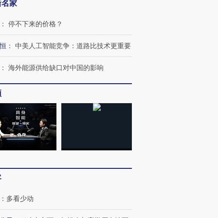
新名家
：
停不下来的价格？
恒
：
中美人工智能竞争：道路比技术更重要
：
海外能源供给缺口对中国的影响
”还是“人道危
湖北宜昌局部短时降雨
哈尔滨遭遇短时极端强降
频
撕裂西班牙
128毫米 紧急转移近
雨 3小时累计雨量超80毫
秘鲁纳斯
4000人
米
13人遇难
进第四届链博
【商旅对话】华住集团
技“链”接产
【特别呈现】寻找100种
CFO：不靠规模取胜，华
【特别呈
客
有意思的生活方式·第三对
住三大增长引擎是什么？
有意思的
：
多看少动