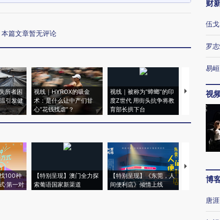
财
伍戈
本篇文章暂无评论
罗志
易峘
失所者困
视线｜HYROX的吸金
视线｜被称为“蟑螂”的印
视线｜“入侵
视
高温引发健
术：是什么让中产们甘
度Z世代 用街头抗争将教
机”？难民潮
心“花钱找虐”？
育部长拱下台
飞地休达
【推广】走
找100种
【特别呈现】澳门全力探
【特别呈现】《东莞，人
会，让数智科
博
式·第一对
索葡语国家新渠道
间便利店》倾情上线
业
唐涯