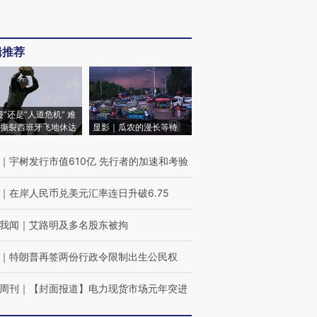
辑推荐
侵”还是“人道危机” 难
撕裂西班牙飞地休达
显影｜瓜农的漫长等待
｜
宇树发行市值610亿 先行者的加速和考验
｜
在岸人民币兑美元汇率连日升破6.75
我闻
｜
艾路明及多名股东被拘
｜
特朗普再签两份行政令限制出生公民权
周刊
｜
【封面报道】电力现货市场元年突进