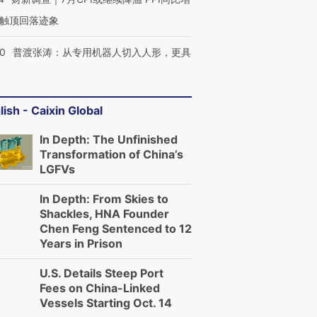
触顶回落迹象
00
普渡张涛：从专用机器人切入人形，更具
lish - Caixin Global
In Depth: The Unfinished
Transformation of China’s
LGFVs
In Depth: From Skies to
Shackles, HNA Founder
Chen Feng Sentenced to 12
Years in Prison
U.S. Details Steep Port
Fees on China-Linked
Vessels Starting Oct. 14