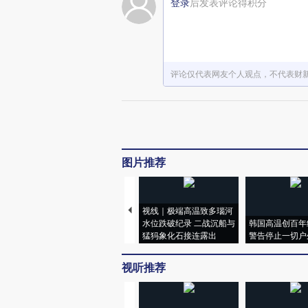
登录
后发表评论得积分
评论仅代表网友个人观点，不代表财
图片推荐
视线｜极端高温致多瑙河
水位跌破纪录 二战沉船与
韩国高温创百年
猛犸象化石接连露出
警告停止一切户
视听推荐