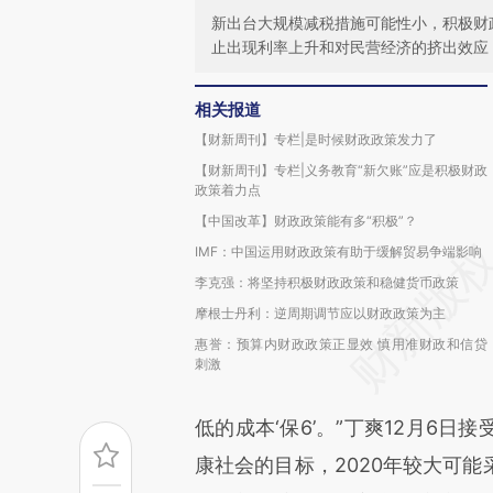
新出台大规模减税措施可能性小，积极财
止出现利率上升和对民营经济的挤出效应
相关报道
【财新周刊】专栏|是时候财政政策发力了
【财新周刊】专栏|义务教育“新欠账”应是积极财政
政策着力点
【中国改革】财政政策能有多“积极”？
IMF：中国运用财政政策有助于缓解贸易争端影响
李克强：将坚持积极财政政策和稳健货币政策
摩根士丹利：逆周期调节应以财政政策为主
惠誉：预算内财政政策正显效 慎用准财政和信贷
刺激
低的成本‘保6’。”丁爽12月6
康社会的目标，2020年较大可