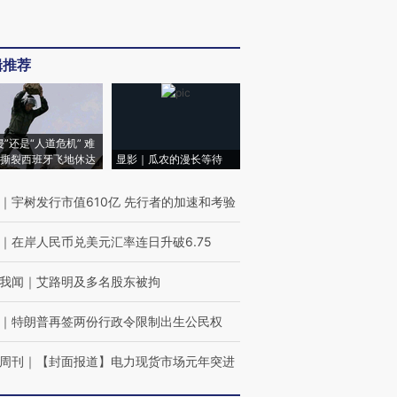
辑推荐
侵”还是“人道危机” 难
撕裂西班牙飞地休达
显影｜瓜农的漫长等待
｜
宇树发行市值610亿 先行者的加速和考验
｜
在岸人民币兑美元汇率连日升破6.75
我闻
｜
艾路明及多名股东被拘
｜
特朗普再签两份行政令限制出生公民权
周刊
｜
【封面报道】电力现货市场元年突进