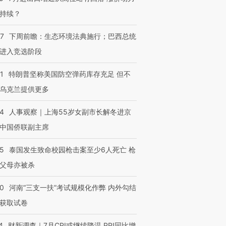
持续？
07
下周前瞻：生态环境法典施行；巴西总统
进入竞选阶段
1
特朗普坚称美国防空弹药库存充足 但不
乌克兰提供更多
24
人事观察｜上海55岁女副市长解冬进京
中国侨联副主席
45
泰国发生致命校园枪击案至少6人死亡 枪
父母亦被杀
40
河南“三支一扶”考试规模化作弊 内外勾结
获取试卷
4
财新调查｜7月CPI或继续降温 PPI同比增