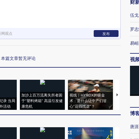
财
伍戈
罗志
新网观点
发布
易峘
本篇文章暂无评论
视
加沙上百万流离失所者困
视线｜HYROX的吸金
马航飞行员
纪录 当局
于“塑料烤箱” 高温引发健
术：是什么让中产们甘
粒摇头丸 尿
外活动
康危机
心“花钱找虐”？
毒品
博
唐涯