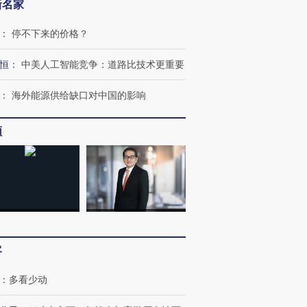
新名家
：
停不下来的价格？
恒
：
中美人工智能竞争：道路比技术更重要
：
海外能源供给缺口对中国的影响
频
跨国走私7万
视线｜被称为“蟑螂”的印
视线｜“入侵”还是“人道危
检体内含3种
度Z世代 用街头抗争将教
机”？难民潮撕裂西班牙
秘鲁纳斯
育部长拱下台
飞地休达
13人遇难
客
：
多看少动