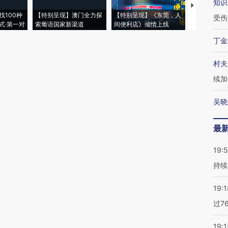
知识
【推广】走
找100种
【特别呈现】澳门全力探
【特别呈现】《东莞，人
会，让数智科
受伤
式·第一对
索葡语国家新渠道
间便利店》倾情上线
业
丁金
村夫
续加
吴晓
最
19:5
持续
19:1
过7
19:1