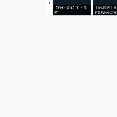
【不唯一答案】不止“养
【特别呈现】寻
老”
有意思的生活方