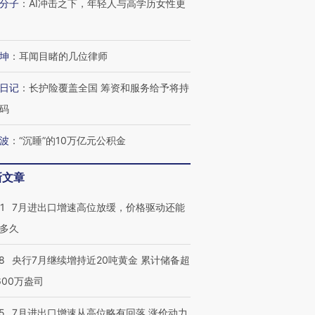
分子
：
AI冲击之下，年轻人与高学历女性更
进第四届链博
【商旅对话】华住集团
技“链”接产
【特别呈现】寻找100种
CFO：不靠规模取胜，华
【特别呈
有意思的生活方式·第三对
住三大增长引擎是什么？
有意思的
坤
：
耳闻目睹的几位律师
日记
：
长护险覆盖全国 筹资和服务给予将持
码
波
：
“沉睡”的10万亿元公积金
新文章
1
7月进出口增速高位放缓，价格驱动还能
多久
8
央行7月继续增持近20吨黄金 累计储备超
600万盎司
5
7月进出口增速从高位略有回落 涨价动力