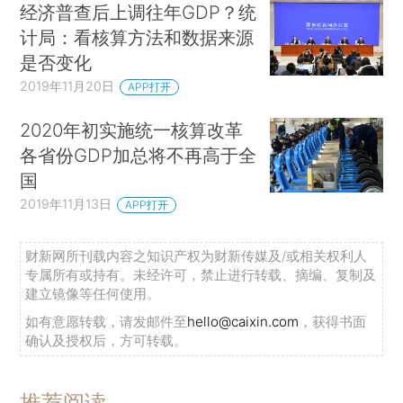
经济普查后上调往年GDP？统
计局：看核算方法和数据来源
是否变化
2019年11月20日
APP打开
2020年初实施统一核算改革
各省份GDP加总将不再高于全
国
2019年11月13日
APP打开
财新网所刊载内容之知识产权为财新传媒及/或相关权利人
专属所有或持有。未经许可，禁止进行转载、摘编、复制及
建立镜像等任何使用。
如有意愿转载，请发邮件至
hello@caixin.com
，获得书面
确认及授权后，方可转载。
推荐阅读