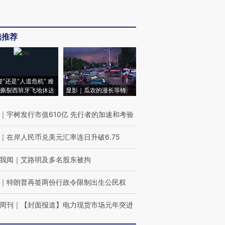
辑推荐
侵”还是“人道危机” 难
撕裂西班牙飞地休达
显影｜瓜农的漫长等待
｜
宇树发行市值610亿 先行者的加速和考验
｜
在岸人民币兑美元汇率连日升破6.75
我闻
｜
艾路明及多名股东被拘
｜
特朗普再签两份行政令限制出生公民权
周刊
｜
【封面报道】电力现货市场元年突进