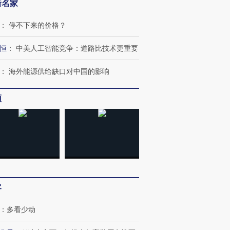
新名家
：
停不下来的价格？
恒
：
中美人工智能竞争：道路比技术更重要
：
海外能源供给缺口对中国的影响
频
OX的吸金
马航飞行员跨国走私7万
视线｜被称为“蟑螂”的印
让中产们甘
粒摇头丸 尿检体内含3种
度Z世代 用街头抗争将教
秘鲁纳斯
客
”？
毒品
育部长拱下台
13人遇难
：
多看少动