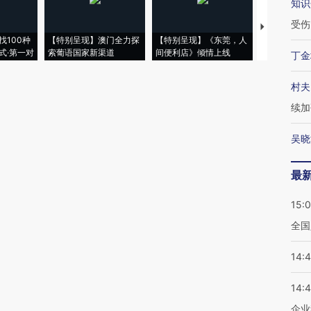
知识
受伤
【推广】走
找100种
【特别呈现】澳门全力探
【特别呈现】《东莞，人
会，让数智科
式·第一对
索葡语国家新渠道
间便利店》倾情上线
业
丁金
村夫
续加
吴晓
最
15:
全国
14:
14:
企业