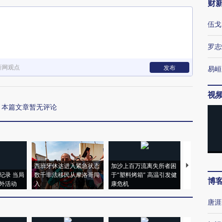
财
伍戈
罗志
新网观点
发布
易峘
视
本篇文章暂无评论
西班牙休达进入紧急状态
加沙上百万流离失所者困
视线｜HYR
纪录 当局
数千非法移民从摩洛哥闯
于“塑料烤箱” 高温引发健
术：是什么
博
外活动
入
康危机
心“花钱找虐
唐涯