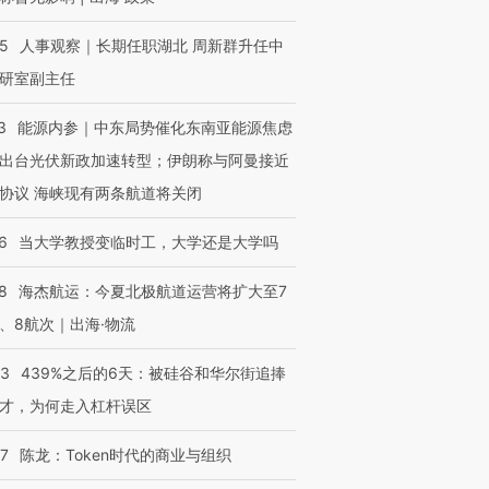
25
人事观察｜长期任职湖北 周新群升任中
研室副主任
3
能源内参｜中东局势催化东南亚能源焦虑
出台光伏新政加速转型；伊朗称与阿曼接近
协议 海峡现有两条航道将关闭
6
当大学教授变临时工，大学还是大学吗
8
海杰航运：今夏北极航道运营将扩大至7
、8航次｜出海·物流
53
439%之后的6天：被硅谷和华尔街追捧
才，为何走入杠杆误区
07
陈龙：Token时代的商业与组织