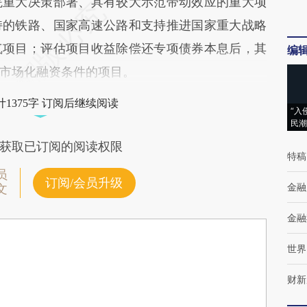
院重大决策部署、具有较大示范带动效应的重大项
持的铁路、国家高速公路和支持推进国家重大战略
气项目；评估项目收益除偿还专项债券本息后，其
编
市场化融资条件的项目。
1375字 订阅后继续阅读
“入
民潮
获取已订阅的阅读权限
特稿
员
订阅/会员升级
金融
文
金融
世界
财新