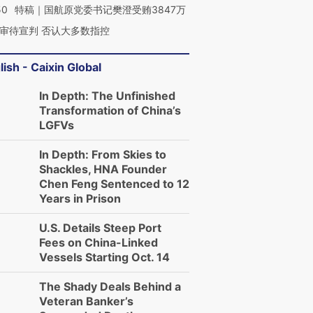
50
特稿｜国航原党委书记樊澄受贿3847万
审待宣判 否认大多数指控
lish - Caixin Global
In Depth: The Unfinished
Transformation of China’s
LGFVs
In Depth: From Skies to
Shackles, HNA Founder
Chen Feng Sentenced to 12
Years in Prison
U.S. Details Steep Port
Fees on China-Linked
Vessels Starting Oct. 14
The Shady Deals Behind a
Veteran Banker’s