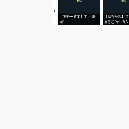
【不唯一答案】不止“养
【特别呈现】寻
老”
有意思的生活方