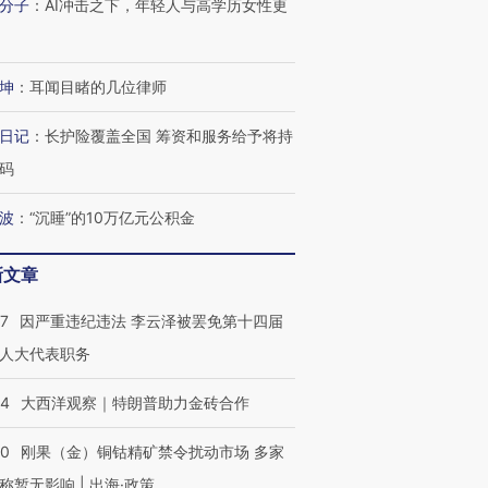
分子
：
AI冲击之下，年轻人与高学历女性更
进第四届链博
【商旅对话】华住集团
技“链”接产
【特别呈现】寻找100种
CFO：不靠规模取胜，华
【特别呈
有意思的生活方式·第三对
住三大增长引擎是什么？
有意思的
坤
：
耳闻目睹的几位律师
日记
：
长护险覆盖全国 筹资和服务给予将持
码
波
：
“沉睡”的10万亿元公积金
新文章
07
因严重违纪违法 李云泽被罢免第十四届
人大代表职务
44
大西洋观察｜特朗普助力金砖合作
40
刚果（金）铜钴精矿禁令扰动市场 多家
称暂无影响 | 出海·政策