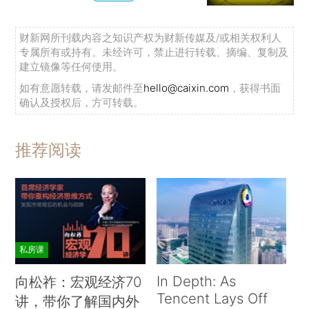
财新网所刊载内容之知识产权为财新传媒及/或相关权利人
专属所有或持有。未经许可，禁止进行转载、摘编、复制及
建立镜像等任何使用。
如有意愿转载，请发邮件至
hello@caixin.com
，获得书面
确认及授权后，方可转载。
推荐阅读
私房课
In Depth: As
向松祚：宏观经济70
Tencent Lays Off
讲，带你了解国内外