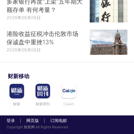
多家银行再度“上架”五年期大
额存单 有何考量？
2026年08月06日
港险收益征税冲击伦敦市场
保诚盘中重挫13%
2026年08月06日
财新移动
财新
财新周刊
Caixin
登录
网页版
订阅电邮
|
|
Copyright 财新网 All Rights Reserved