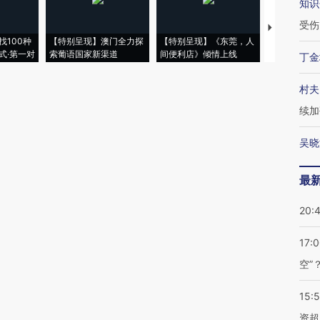
知识
受伤
【推广】走
找100种
【特别呈现】澳门全力探
【特别呈现】《东莞，人
会，让数智科
式·第一对
索葡语国家新渠道
间便利店》倾情上线
业
丁金
村夫
续加
吴晓
最
20:
17:
空”
15:
资超