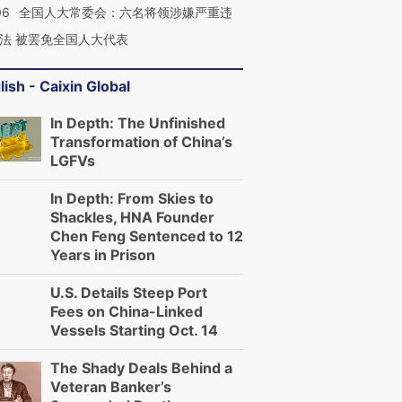
06
全国人大常委会：六名将领涉嫌严重违
法 被罢免全国人大代表
lish - Caixin Global
In Depth: The Unfinished
Transformation of China’s
LGFVs
In Depth: From Skies to
Shackles, HNA Founder
Chen Feng Sentenced to 12
Years in Prison
U.S. Details Steep Port
Fees on China-Linked
Vessels Starting Oct. 14
The Shady Deals Behind a
Veteran Banker’s