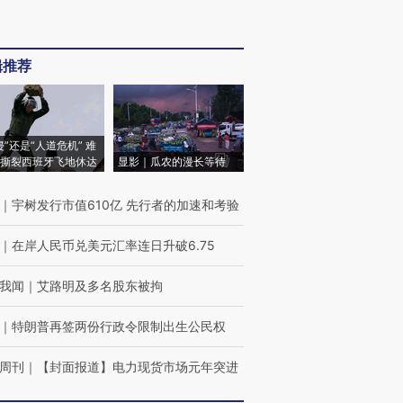
辑推荐
侵”还是“人道危机” 难
撕裂西班牙飞地休达
显影｜瓜农的漫长等待
｜
宇树发行市值610亿 先行者的加速和考验
｜
在岸人民币兑美元汇率连日升破6.75
我闻
｜
艾路明及多名股东被拘
｜
特朗普再签两份行政令限制出生公民权
周刊
｜
【封面报道】电力现货市场元年突进