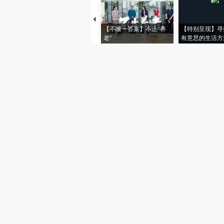
【不唯一答案】不止“养
【特别呈现】寻
老”
有意思的生活方