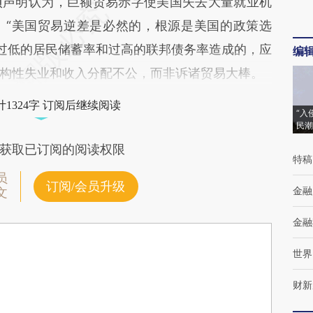
声明认为，巨额贸易赤字使美国失去大量就业机
。“美国贸易逆差是必然的，根源是美国的政策选
国过低的居民储蓄率和过高的联邦债务率造成的，应
编
构性失业和收入分配不公，而非诉诸贸易大棒。
1324字 订阅后继续阅读
“入
民潮
获取已订阅的阅读权限
特稿
员
订阅/会员升级
金融
文
金融
世界
财新