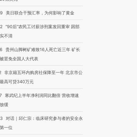
09
美日联合干预汇率，为何影响了黄金
32
“90后”农民工讨薪涉刑案发回重审 因部
实不清
36
贵州山脚树矿难致16人死亡近三年 矿长
被罢免全国人大代表
2
非京籍五环内购房社保降至一年 北京市公
最高可贷340万元
7
寒武纪上半年净利润同比翻倍 营收增速
放缓
53
对话｜邱仁宗：临床研究参与者的安全永
第一位