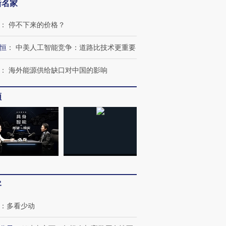
新名家
：
停不下来的价格？
恒
：
中美人工智能竞争：道路比技术更重要
：
海外能源供给缺口对中国的影响
频
跨国走私7万
视线｜被称为“蟑螂”的印
视线｜“入侵”还是“人道危
检体内含3种
度Z世代 用街头抗争将教
机”？难民潮撕裂西班牙
秘鲁纳斯
客
育部长拱下台
飞地休达
13人遇难
：
多看少动