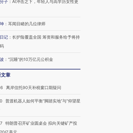
分子
：
AI冲击之下，年轻人与高学历女性更
进第四届链博
【商旅对话】华住集团
技“链”接产
【特别呈现】寻找100种
CFO：不靠规模取胜，华
【特别呈
有意思的生活方式·第三对
住三大增长引擎是什么？
有意思的
坤
：
耳闻目睹的几位律师
日记
：
长护险覆盖全国 筹资和服务给予将持
码
波
：
“沉睡”的10万亿元公积金
新文章
46
离岸信托90天补税窗口期疑问
00
普渡机器人如何平衡“脚踏实地”与“仰望星
？
57
特朗普召开矿业圆桌会 拟向关键矿产投
20亿美元