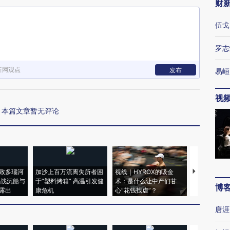
财
伍戈
罗志
新网观点
发布
易峘
视
本篇文章暂无评论
致多瑙河
加沙上百万流离失所者困
视线｜HYROX的吸金
马航飞行员
二战沉船与
于“塑料烤箱” 高温引发健
术：是什么让中产们甘
粒摇头丸 尿
博
露出
康危机
心“花钱找虐”？
毒品
唐涯