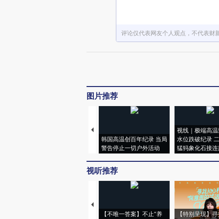
评论仅代表网友个人观点，不代表财
图片推荐
视线｜极端高温
韩国高温创百年纪录 当局
水位跌破纪录 
警告停止一切户外活动
猛犸象化石接连
视听推荐
【不唯一答案】不止“养
【特别呈现】寻