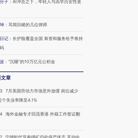
分子
：
AI冲击之下，年轻人与高学历女性更
有意思的生活方式·第三对
住三大增长引擎是什么？
有意思的
坤
：
耳闻目睹的几位律师
日记
：
长护险覆盖全国 筹资和服务给予将持
码
波
：
“沉睡”的10万亿元公积金
新文章
43
7月美国劳动力市场意外放缓 岗位减少
3万个失业率降至4.1%
14
海外金融专才回流香港 外籍工作签证翻
2
宁德时代宜春锂矿仍处停产状态 其动向