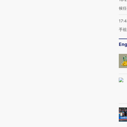
候任
17:
手祖
Eng