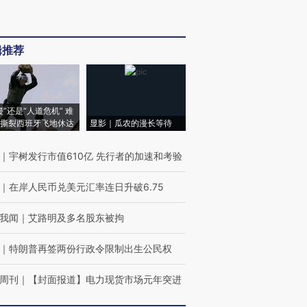
辑推荐
侵”还是“人道危机” 难
撕裂西班牙飞地休达
显影｜瓜农的漫长等待
｜
宇树发行市值610亿 先行者的加速和考验
｜
在岸人民币兑美元汇率连日升破6.75
我闻
｜
艾路明及多名股东被拘
｜
特朗普再签两份行政令限制出生公民权
周刊
｜
【封面报道】电力现货市场元年突进