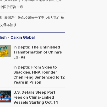
中国侨联副主席
45
泰国发生致命校园枪击案至少6人死亡 枪
父母亦被杀
lish - Caixin Global
In Depth: The Unfinished
Transformation of China’s
LGFVs
In Depth: From Skies to
Shackles, HNA Founder
Chen Feng Sentenced to 12
Years in Prison
U.S. Details Steep Port
Fees on China-Linked
Vessels Starting Oct. 14