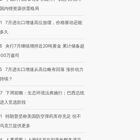
国内锂资源供需格局
1
7月进出口增速高位放缓，价格驱动还能
多久
8
央行7月继续增持近20吨黄金 累计储备超
600万盎司
5
7月进出口增速从高位略有回落 涨价动力
持续？
07
下周前瞻：生态环境法典施行；巴西总统
进入竞选阶段
1
特朗普坚称美国防空弹药库存充足 但不
乌克兰提供更多
24
人事观察｜上海55岁女副市长解冬进京