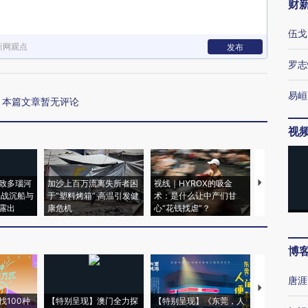
财
伍戈
新网观点
发布
罗志
易峘
本篇文章暂无评论
视
致多瑙河
加沙上百万流离失所者困
视线｜HYROX的吸金
马航飞行员
二战沉船与
于“塑料烤箱” 高温引发健
术：是什么让中产们甘
粒摇头丸 尿
露出
康危机
心“花钱找虐”？
毒品
博
唐涯
【推广】走
找100种
【特别呈现】澳门全力探
【特别呈现】《东莞，人
会，让数智科