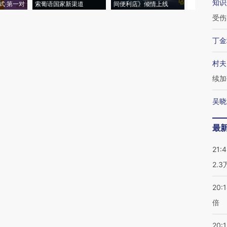
知识
式·第一对
索葡语国家新渠道
间便利店》倾情上线
业
受伤
丁金
村夫
续加
吴晓
最
21:
2.
20:
倍
20:1