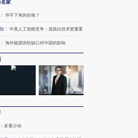
新名家
：
停不下来的价格？
恒
：
中美人工智能竞争：道路比技术更重要
：
海外能源供给缺口对中国的影响
频
跨国走私7万
视线｜被称为“蟑螂”的印
视线｜“入侵”还是“人道危
检体内含3种
度Z世代 用街头抗争将教
机”？难民潮撕裂西班牙
秘鲁纳斯
育部长拱下台
飞地休达
13人遇难
客
：
多看少动
进第四届链博
【商旅对话】华住集团
技“链”接产
【特别呈现】寻找100种
CFO：不靠规模取胜，华
【特别呈