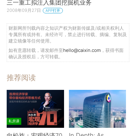
三一重工拟注入集团挖掘机业务
2008年09月27日
APP打开
财新网所刊载内容之知识产权为财新传媒及/或相关权利人
专属所有或持有。未经许可，禁止进行转载、摘编、复制及
建立镜像等任何使用。
如有意愿转载，请发邮件至
hello@caixin.com
，获得书面
确认及授权后，方可转载。
推荐阅读
私房课
In Depth: As
向松祚：宏观经济70