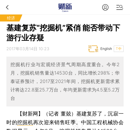
经济
基建复苏“挖掘机”紧俏 能否带动下
游行业存疑
2017年03月14日 10:23
English
T中
挖掘机行业与宏观经济景气周期高度重合。今年2
月，挖掘机销售量达14530台，同比增长298%；华
泰证券预计，2017至2021年间，挖掘机更新需求累
计将达22.8至25.7万台，年均更新需求为4.5至5.2万
台
【财新网】（记者 董兢）
基建复苏了，沉寂一
时的
挖掘机
再次迎来销售旺季。中国工程机械协会