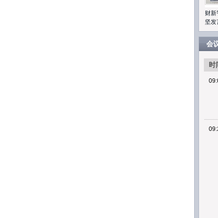
财新
坚发
会
时
09:
09: