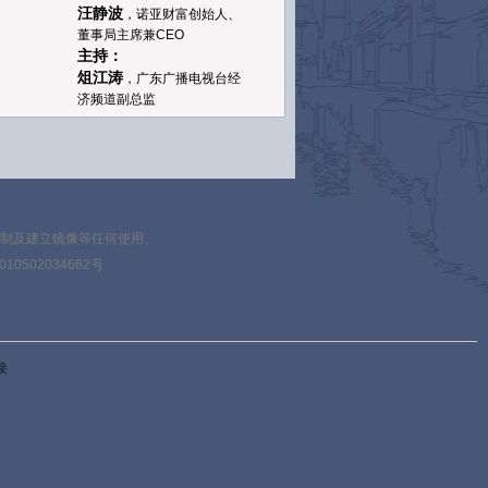
汪静波
，诺亚财富创始人、
董事局主席兼CEO
主持：
俎江涛
，广东广播电视台经
济频道副总监
午餐
00-13:30
论坛一：开放、改革与
30-15:15
监管
人民币纳入SDR货币篮子象
复制及建立镜像等任何使用。
征着人民币国际化进程开启
10502034662号
新篇章。与此同时，近期离
岸人民币市场激战，汇率波
动变幻莫测。人民币国际
化、离岸市场、汇率机制的
发展，如何顾全大局、行稳
接
致远？证券市场经历过山
车，互联网化、金融混业经
营大势所趋，现行监管难统
筹、不协调弊端频繁显现，
如何构建与市场相适应的现
代金融监管框架？