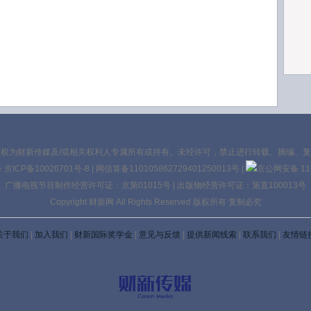
12:
13:
权为财新传媒及/或相关权利人专属所有或持有。未经许可，禁止进行转载、摘编、
号
京ICP备10026701号-8
|
网信算备110105862729401250013号
|
京公网安备 110
广播电视节目制作经营许可证：京第01015号
|
出版物经营许可证：第直100013号
Copyright 财新网 All Rights Reserved 版权所有 复制必究
关于我们
|
加入我们
|
财新国际奖学金
|
意见与反馈
|
提供新闻线索
|
联系我们
|
友情链