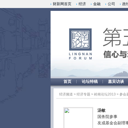
财新网首页
经济
金融
公司
政
首页
论坛特稿
嘉宾访谈
经济频道
>
经济专题
>
岭南论坛2013
>
参会
汤敏
国务院参事
友成基金会副理