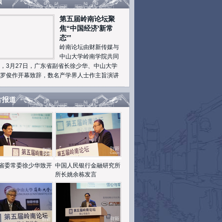
频
第五届岭南论坛聚
焦“中国经济'新常
态'”
岭南论坛由财新传媒与
中山大学岭南学院共同
，3月27日，广东省副省长徐少华、中山大学
罗俊作开幕致辞，数名产学界人士作主旨演讲
片报道
省委常委徐少华致开
中国人民银行金融研究所
所长姚余栋发言