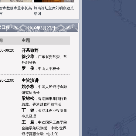
智库数据库董事长高
岭南论坛主席刘明康致总
言
结词
议日程
2016年3月27日
间
主题
开幕致辞
00-09:20
徐少华
，广东省委常委、常
务副省长
罗 俊
，中山大学校长
主旨演讲
20-12:00
姚余栋
，中国人民银行金融
研究所所长
梁锦松
，香港南丰集团行政
总裁、香港财政司前司长
丁 健
，金沙江创业投资董
事总经理
王 君
，中欧国际工商学院
金融学兼职教授、中欧-世界
银行普惠金融中心主任