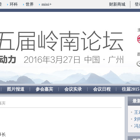
经
环科
世界
mini+
财新商城
登
图片报道
参会嘉宾
会议实录
会议日程
往届2015
最
嘉宾
王
刘
冯
事长