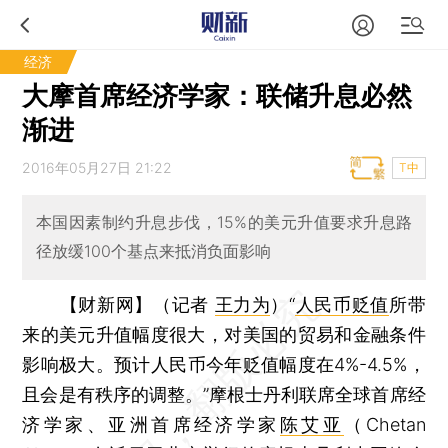
经济
大摩首席经济学家：联储升息必然
渐进
2016年05月27日 21:22
T中
本国因素制约升息步伐，15%的美元升值要求升息路
径放缓100个基点来抵消负面影响
【财新网】（记者
王力为
）
“
人民币贬值
所带
来的美元升值幅度很大，对美国的贸易和金融条件
影响极大。预计人民币今年贬值幅度在4%-4.5%，
且会是有秩序的调整。”摩根士丹利联席全球首席经
济学家、亚洲首席经济学家
陈艾亚
（Chetan