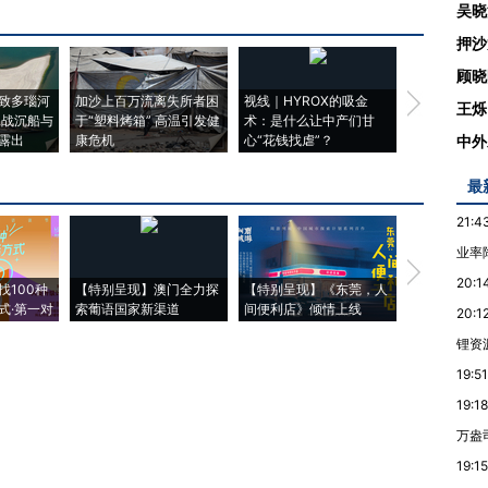
吴晓
押沙
顾晓
致多瑙河
加沙上百万流离失所者困
视线｜HYROX的吸金
马航飞行员
王烁
二战沉船与
于“塑料烤箱” 高温引发健
术：是什么让中产们甘
粒摇头丸 尿
露出
康危机
心“花钱找虐”？
毒品
中外
最
21:4
业率降
【推广】走
20:1
找100种
【特别呈现】澳门全力探
【特别呈现】《东莞，人
会，让数智科
式·第一对
索葡语国家新渠道
间便利店》倾情上线
业
20:1
锂资
19:51
19:18
万盎
19:15