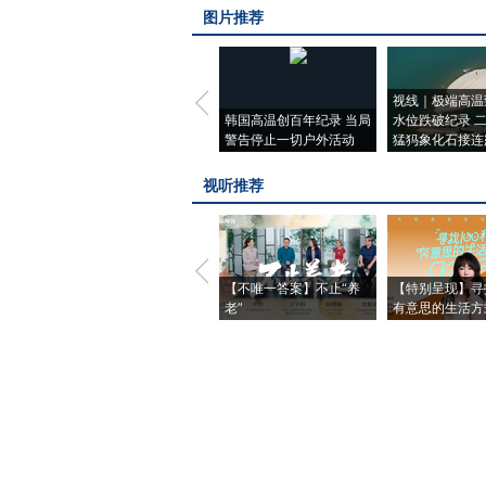
图片推荐
视线｜极端高温
韩国高温创百年纪录 当局
水位跌破纪录 
警告停止一切户外活动
猛犸象化石接连
视听推荐
【不唯一答案】不止“养
【特别呈现】寻
老”
有意思的生活方