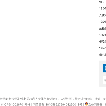
续？
19:0
入竞
19:0
兰提
18:2
侨联
17:4
母亦
权为财新传媒及/或相关权利人专属所有或持有。未经许可，禁止进行转载、摘编、
京ICP备10026701号-8
|
网信算备110105862729401250013号
|
京公网安备 11