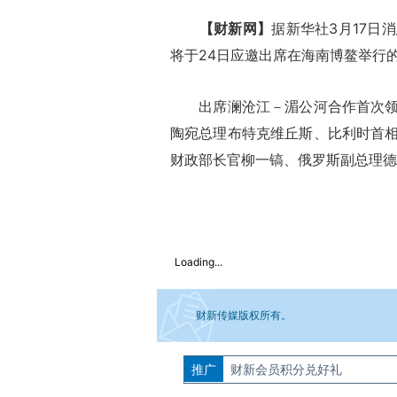
【财新网】
据新华社3月17日
将于24日应邀出席在海南博鳌举行的
出席澜沧江－湄公河合作首次领导
陶宛总理布特克维丘斯、比利时首
财政部长官柳一镐、俄罗斯副总理德
Loading...
财新传媒版权所有。
推广
如需刊登转载请点击右侧按钮，提交相关
财新会员积分兑好礼