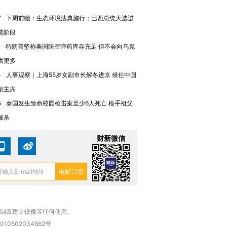
7
下周前瞻：生态环境法典施行；巴西总统大选进
选阶段
1
特朗普坚称美国防空弹药库存充足 但不会向乌克
供更多
4
人事观察｜上海55岁女副市长解冬进京 候任中国
副主席
5
泰国发生致命校园枪击案至少6人死亡 枪手祖父
被杀
财新微信
复制及建立镜像等任何使用。
010502034662号