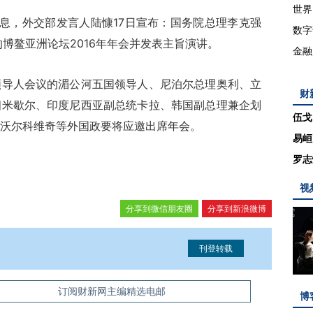
世界
消息，外交部发言人陆慷17日宣布：国务院总理李克强
数字
博鳌亚洲论坛2016年年会并发表主旨演讲。
金融
人会议的湄公河五国领导人、尼泊尔总理奥利、立
财
相米歇尔、印度尼西亚副总统卡拉、韩国副总理兼企划
伍戈
沃尔科维奇等外国政要将应邀出席年会。
易峘
罗志
视
分享到微信朋友圈
分享到新浪微博
信息。经确认即可刊登转载。
订阅财新网主编精选电邮
博