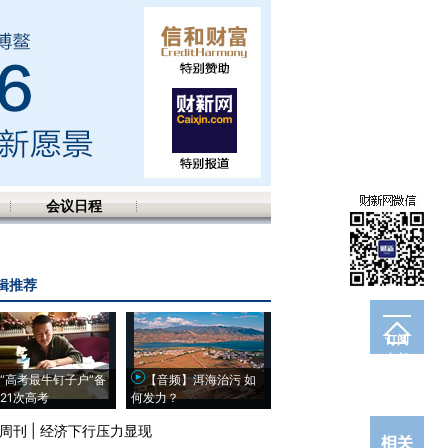
会议日程
辑推荐
订阅
电邮
“高考最牛钉子户”备
【音频】洱海治污 如
21次高考
何发力？
周刊
|
经济下行压力显现