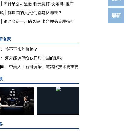
|
库什纳公司道歉 称无意打"女婿牌"推广
说
|
你周围的人,他们都是从哪来？
|
银监会进一步防风险 出台押品管理指引
新名家
：
停不下来的价格？
：
海外能源供给缺口对中国的影响
恒
：
中美人工智能竞争：道路比技术更重要
频
客