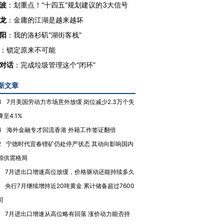
波
：
划重点！“十四五”规划建议的3大信号
龙
：
金庸的江湖是越来越坏
阳
：
我的洛杉矶“湖街客栈”
跨国走私7万
视线｜被称为“蟑螂”的印
视线｜“入侵”还是“人道危
：
锁定原来不可能
检体内含3种
度Z世代 用街头抗争将教
机”？难民潮撕裂西班牙
秘鲁纳斯
对话
：
完成垃圾管理这个“闭环”
育部长拱下台
飞地休达
13人遇难
新文章
3
7月美国劳动力市场意外放缓 岗位减少2.3万个失
至4.1%
进第四届链博
【商旅对话】华住集团
4
海外金融专才回流香港 外籍工作签证翻倍
技“链”接产
【特别呈现】寻找100种
CFO：不靠规模取胜，华
【特别呈
有意思的生活方式·第三对
住三大增长引擎是什么？
有意思的
2
宁德时代宜春锂矿仍处停产状态 其动向影响国内
源供需格局
7月进出口增速高位放缓，价格驱动还能持续多久
央行7月继续增持近20吨黄金 累计储备超过7600
司
7月进出口增速从高位略有回落 涨价动力能否持