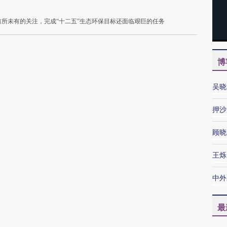
前所未有的关注，完成“十二五”生态环保目标还面临艰巨的任务
博
吴晓
押沙
顾晓
王烁
中外
最