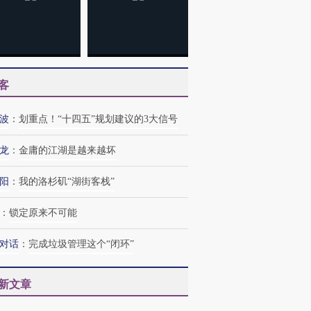
客
波
：
划重点！“十四五”规划建议的3大信号
龙
：
金庸的江湖是越来越坏
阳
：
我的洛杉矶“湖街客栈”
：
锁定原来不可能
对话
：
完成垃圾管理这个“闭环”
新文章