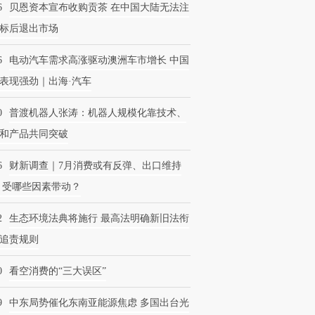
6
贝恩资本宣布收购贡茶 在中国大陆无法注
标后退出市场
6
电动汽车需求高涨驱动澳洲车市增长 中国
表现强劲｜出海·汽车
0
普渡机器人张涛：机器人规模化靠技术、
和产品共同突破
6
财新调查｜7月消费或有反弹、出口维持
 受哪些因素带动？
2
生态环境法典将施行 最高法明确新旧法衔
追责规则
0
看空消费的“三大误区”
9
中东局势催化东南亚能源焦虑 多国出台光