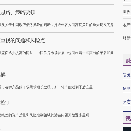
对思路、策略要领
世界
以及关于中国政府债务风险的判断，是近年各方面高度关注的重大现实问题
地产
财新
度重视的问题和风险点
覆盖面逐步提高的同时，中国住房市场发展中也面临着一些突出的矛盾和问
财
化解
伍戈
滑，各种产品的市场需求增长放缓，新一轮产能过剩矛盾凸显
易峘
罗志
险控制
时掩盖的资产质量和风险控制领域的潜在问题开始逐步显现
视
对