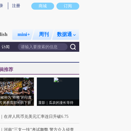
录
注册
商城
订阅
lish
mini+
周刊
数据通
讣闻
辑推荐
|被称为“蟑螂”的印度
代 将教育部长拱下台
显影｜瓜农的漫长等待
｜
在岸人民币兑美元汇率连日升破6.75
｜
河南“三支一扶”考试舞弊 警方介入侦查