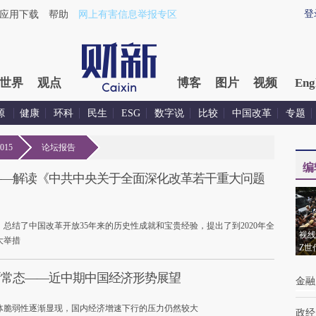
登
应用下载
帮助
网上有害信息举报专区
世界
观点
博客
图片
视频
Eng
源
健康
环科
民生
ESG
数字说
比较
中国改革
专题
15
论坛报告
编
——解读《中共中央关于全面深化改革若干重大问题
总结了中国改革开放35年来的历史性成就和宝贵经验，提出了到2020年全
视线
大举措
Z世
新常态——近中期中国经济形势展望
金融
济体脆弱性逐渐显现，国内经济增速下行的压力仍然较大
政经