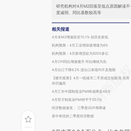
研究机构对4月M2回落至低点原因解读
度减弱、同比基数较高等
相关报道
4月末M2增速跌至10.1% 创历史新低
机构预测：4月工业增加值增速为6%
机构预测：4月新增贷款为9200多亿
4月CPI同比增速微升 环比继续为负
4月出口下降6.2% 进出口表现均不及预期
【楼市观察】4月一线城市二手房成交创新高 但库
存仍偏高
4月汇丰中国制造业PMI终值降至48.9
4月官方制造业PMI持平于50.1%
经济数据速览： 三季度GDP再降速
喜中有忧的二季度经济数据