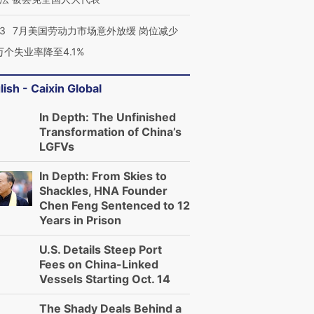
43
7月美国劳动力市场意外放缓 岗位减少
3万个失业率降至4.1%
lish - Caixin Global
In Depth: The Unfinished
Transformation of China’s
LGFVs
In Depth: From Skies to
Shackles, HNA Founder
Chen Feng Sentenced to 12
Years in Prison
U.S. Details Steep Port
Fees on China-Linked
Vessels Starting Oct. 14
The Shady Deals Behind a