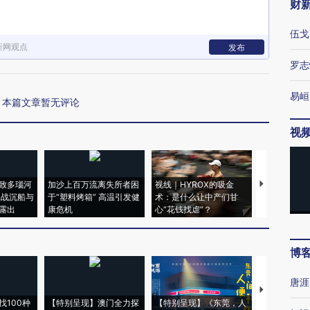
财
伍戈
新网观点
发布
罗志
易峘
本篇文章暂无评论
视
致多瑙河
加沙上百万流离失所者困
视线｜HYROX的吸金
马航飞行员
二战沉船与
于“塑料烤箱” 高温引发健
术：是什么让中产们甘
粒摇头丸 尿
露出
康危机
心“花钱找虐”？
毒品
博
唐涯
【推广】走
找100种
【特别呈现】澳门全力探
【特别呈现】《东莞，人
会，让数智科