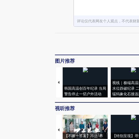
评论仅代表网友个人观点，不代表财
图片推荐
视线｜极端高温
韩国高温创百年纪录 当局
水位跌破纪录 
警告停止一切户外活动
猛犸象化石接连
视听推荐
【不唯一答案】不止“养
【特别呈现】寻