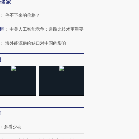
新名家
：
停不下来的价格？
恒
：
中美人工智能竞争：道路比技术更重要
：
海外能源供给缺口对中国的影响
频
跨国走私7万
视线｜被称为“蟑螂”的印
视线｜“入侵”还是“人道危
检体内含3种
度Z世代 用街头抗争将教
机”？难民潮撕裂西班牙
秘鲁纳斯
育部长拱下台
飞地休达
13人遇难
客
：
多看少动
进第四届链博
【商旅对话】华住集团
技“链”接产
【特别呈现】寻找100种
CFO：不靠规模取胜，华
【特别呈