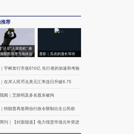
辑推荐
侵”还是“人道危机” 难
撕裂西班牙飞地休达
显影｜瓜农的漫长等待
｜
宇树发行市值610亿 先行者的加速和考验
｜
在岸人民币兑美元汇率连日升破6.75
我闻
｜
艾路明及多名股东被拘
｜
特朗普再签两份行政令限制出生公民权
周刊
｜
【封面报道】电力现货市场元年突进