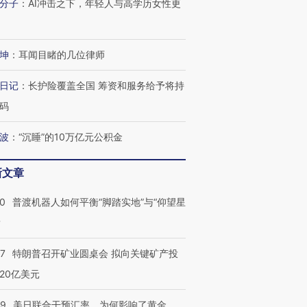
分子
：
AI冲击之下，年轻人与高学历女性更
有意思的生活方式·第三对
住三大增长引擎是什么？
有意思的
坤
：
耳闻目睹的几位律师
日记
：
长护险覆盖全国 筹资和服务给予将持
码
波
：
“沉睡”的10万亿元公积金
新文章
00
普渡机器人如何平衡“脚踏实地”与“仰望星
？
57
特朗普召开矿业圆桌会 拟向关键矿产投
20亿美元
09
美日联合干预汇率，为何影响了黄金