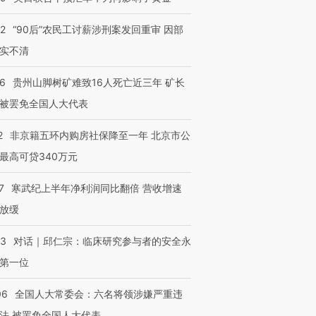
32
“90后”农民工讨薪涉刑案发回重审 因部
实不清
36
贵州山脚树矿难致16人死亡近三年 矿长
被罢免全国人大代表
2
非京籍五环内购房社保降至一年 北京市公
最高可贷340万元
7
寒武纪上半年净利润同比翻倍 营收增速
放缓
53
对话｜邱仁宗：临床研究参与者的安全永
第一位
06
全国人大常委会：六名将领涉嫌严重违
法 被罢免全国人大代表