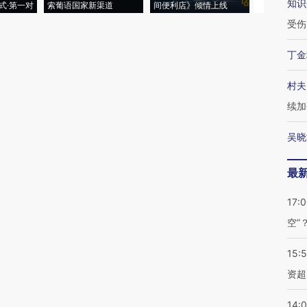
知识
式·第一对
索葡语国家新渠道
间便利店》倾情上线
业
受伤
丁金
村夫
续加
吴晓
最
17:
空”
15:
资超
14: