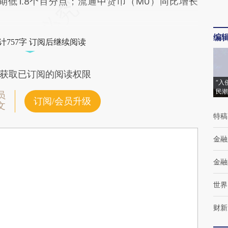
期低1.8个百分点；流通中货币（M0）同比增长
编
计757字 订阅后继续阅读
获取已订阅的阅读权限
“入
民潮
员
订阅/会员升级
文
特稿
金融
金融
世界
财新