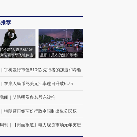
辑推荐
侵”还是“人道危机” 难
撕裂西班牙飞地休达
显影｜瓜农的漫长等待
｜
宇树发行市值610亿 先行者的加速和考验
｜
在岸人民币兑美元汇率连日升破6.75
我闻
｜
艾路明及多名股东被拘
｜
特朗普再签两份行政令限制出生公民权
周刊
｜
【封面报道】电力现货市场元年突进