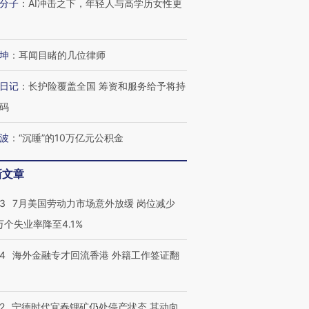
分子
：
AI冲击之下，年轻人与高学历女性更
坤
：
耳闻目睹的几位律师
日记
：
长护险覆盖全国 筹资和服务给予将持
码
波
：
“沉睡”的10万亿元公积金
新文章
43
7月美国劳动力市场意外放缓 岗位减少
3万个失业率降至4.1%
14
海外金融专才回流香港 外籍工作签证翻
2
宁德时代宜春锂矿仍处停产状态 其动向