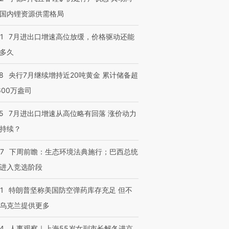
国内锂资源供需格局
1
7月进出口增速高位放缓，价格驱动还能
多久
8
央行7月继续增持近20吨黄金 累计储备超
600万盎司
5
7月进出口增速从高位略有回落 涨价动力
持续？
07
下周前瞻：生态环境法典施行；巴西总统
进入竞选阶段
1
特朗普坚称美国防空弹药库存充足 但不
乌克兰提供更多
24
人事观察｜上海55岁女副市长解冬进京