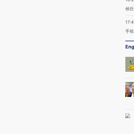
候任
17:
手祖
Eng