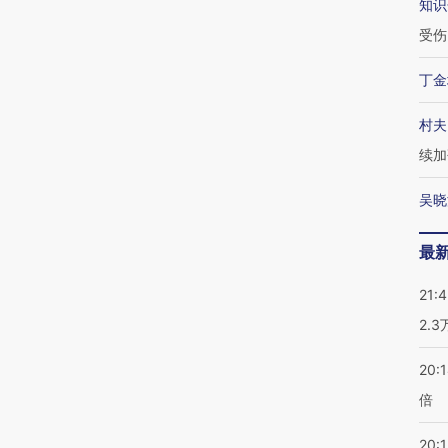
知识
受伤
丁金
村夫
续加
吴晓
最
21:
2.
20:
倍
20:1