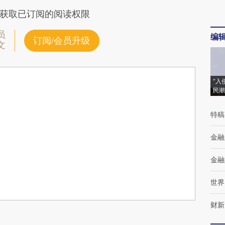
获取已订阅的阅读权限
员
编
订阅/会员升级
文
“入
民潮
特稿
金融
金融
世界
财新