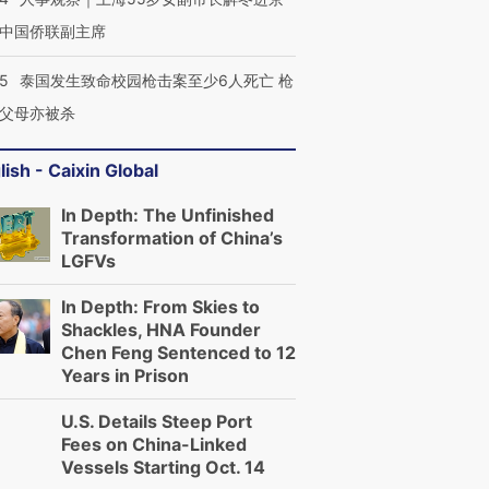
中国侨联副主席
45
泰国发生致命校园枪击案至少6人死亡 枪
父母亦被杀
lish - Caixin Global
In Depth: The Unfinished
Transformation of China’s
LGFVs
In Depth: From Skies to
Shackles, HNA Founder
Chen Feng Sentenced to 12
Years in Prison
U.S. Details Steep Port
Fees on China-Linked
Vessels Starting Oct. 14