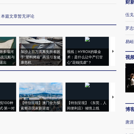
财
伍戈
本篇文章暂无评论
罗志
易峘
致多瑙河
加沙上百万流离失所者困
视线｜HYROX的吸金
马航飞行员
视
二战沉船与
于“塑料烤箱” 高温引发健
术：是什么让中产们甘
粒摇头丸 尿
露出
康危机
心“花钱找虐”？
毒品
【推广】走
找100种
【特别呈现】澳门全力探
【特别呈现】《东莞，人
会，让数智科
式·第一对
索葡语国家新渠道
间便利店》倾情上线
业
博
唐涯