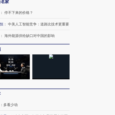
新名家
：
停不下来的价格？
恒
：
中美人工智能竞争：道路比技术更重要
：
海外能源供给缺口对中国的影响
跨国走私7万
视线｜被称为“蟑螂”的印
视线｜“入侵”还是“人道危
频
检体内含3种
度Z世代 用街头抗争将教
机”？难民潮撕裂西班牙
秘鲁纳斯
育部长拱下台
飞地休达
13人遇难
进第四届链博
【商旅对话】华住集团
技“链”接产
【特别呈现】寻找100种
CFO：不靠规模取胜，华
【特别呈
有意思的生活方式·第三对
住三大增长引擎是什么？
有意思的
客
：
多看少动