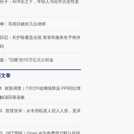
分子
：
AI冲击之下，年轻人与高学历女性更
坤
：
耳闻目睹的几位律师
日记
：
长护险覆盖全国 筹资和服务给予将持
码
波
：
“沉睡”的10万亿元公积金
新文章
4
财新调查｜7月CPI或继续降温 PPI同比增
触顶回落迹象
00
普渡张涛：从专用机器人切入人形，更具
55
GPT周报｜Open AI为免费用户默认提供