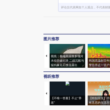
评论仅代表网友个人观点，不代表财
图片推荐
视线｜极端高温致多瑙河
水位跌破纪录 二战沉船与
韩国高温创百年
猛犸象化石接连露出
警告停止一切户
视听推荐
【不唯一答案】不止“养
【特别呈现】寻
老”
有意思的生活方