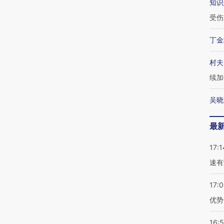
知识
受伤
丁金
村夫
续加
吴晓
最
17:1
速有
17:
优势
16: