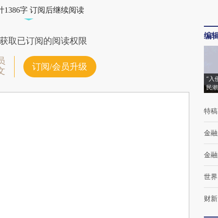
1386字 订阅后继续阅读
编
获取已订阅的阅读权限
员
订阅/会员升级
文
“入
民潮
特稿
金融
金融
世界
财新