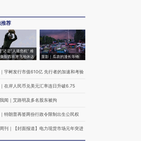
辑推荐
侵”还是“人道危机” 难
撕裂西班牙飞地休达
显影｜瓜农的漫长等待
｜
宇树发行市值610亿 先行者的加速和考验
｜
在岸人民币兑美元汇率连日升破6.75
我闻
｜
艾路明及多名股东被拘
｜
特朗普再签两份行政令限制出生公民权
周刊
｜
【封面报道】电力现货市场元年突进