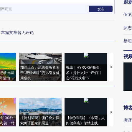
财
新网观点
发布
伍戈
罗志
本篇文章暂无评论
易峘
视
加沙上百万流离失所者困
视线｜HYROX的吸金
马航飞行员
纪录 当局
于“塑料烤箱” 高温引发健
术：是什么让中产们甘
粒摇头丸 尿
外活动
康危机
心“花钱找虐”？
毒品
博
【推广】走
找100种
【特别呈现】澳门全力探
【特别呈现】《东莞，人
会，让数智科
唐涯
式·第一对
索葡语国家新渠道
间便利店》倾情上线
业