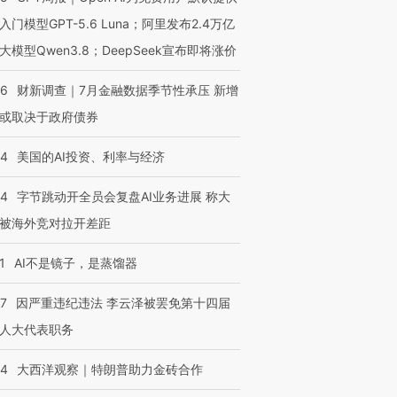
入门模型GPT-5.6 Luna；阿里发布2.4万亿
大模型Qwen3.8；DeepSeek宣布即将涨价
46
财新调查｜7月金融数据季节性承压 新增
或取决于政府债券
44
美国的AI投资、利率与经济
44
字节跳动开全员会复盘AI业务进展 称大
被海外竞对拉开差距
1
AI不是镜子，是蒸馏器
07
因严重违纪违法 李云泽被罢免第十四届
人大代表职务
44
大西洋观察｜特朗普助力金砖合作