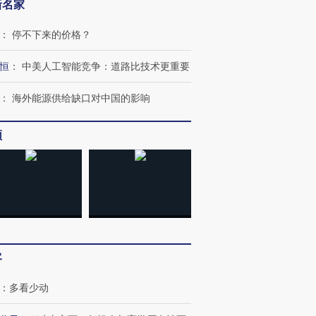
新名家
：
停不下来的价格？
恒
：
中美人工智能竞争：道路比技术更重要
：
海外能源供给缺口对中国的影响
频
跨国走私7万
视线｜被称为“蟑螂”的印
视线｜“入侵”还是“人道危
检体内含3种
度Z世代 用街头抗争将教
机”？难民潮撕裂西班牙
秘鲁纳斯
育部长拱下台
飞地休达
13人遇难
客
进第四届链博
【商旅对话】华住集团
技“链”接产
【特别呈现】寻找100种
CFO：不靠规模取胜，华
【特别呈
：
多看少动
有意思的生活方式·第三对
住三大增长引擎是什么？
有意思的