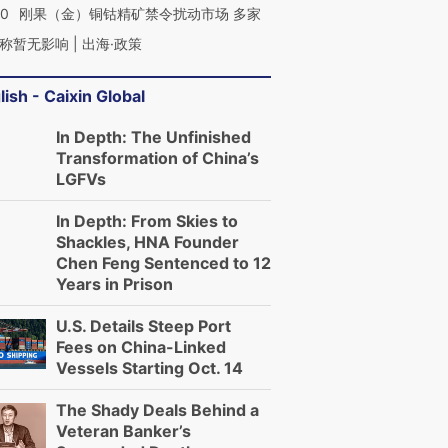
40
刚果（金）铜钴精矿禁令扰动市场 多家
称暂无影响 | 出海·政策
lish - Caixin Global
In Depth: The Unfinished
Transformation of China’s
LGFVs
In Depth: From Skies to
Shackles, HNA Founder
Chen Feng Sentenced to 12
Years in Prison
U.S. Details Steep Port
Fees on China-Linked
Vessels Starting Oct. 14
The Shady Deals Behind a
Veteran Banker’s