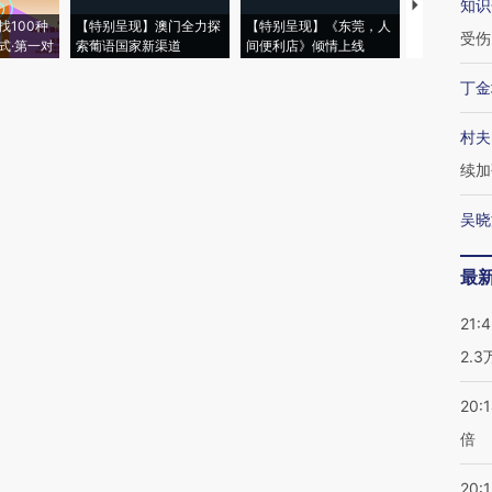
知识
【推广】走
找100种
【特别呈现】澳门全力探
【特别呈现】《东莞，人
会，让数智科
受伤
式·第一对
索葡语国家新渠道
间便利店》倾情上线
业
丁金
村夫
续加
吴晓
最
21:
2.
20:
倍
20:1