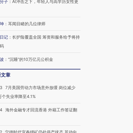
分子
：
AI冲击之下，年轻人与高学历女性更
进第四届链博
【商旅对话】华住集团
技“链”接产
【特别呈现】寻找100种
CFO：不靠规模取胜，华
【特别呈
有意思的生活方式·第三对
住三大增长引擎是什么？
有意思的
坤
：
耳闻目睹的几位律师
日记
：
长护险覆盖全国 筹资和服务给予将持
码
波
：
“沉睡”的10万亿元公积金
新文章
43
7月美国劳动力市场意外放缓 岗位减少
3万个失业率降至4.1%
14
海外金融专才回流香港 外籍工作签证翻
2
宁德时代宜春锂矿仍处停产状态 其动向