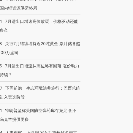
国内锂资源供需格局
1
7月进出口增速高位放缓，价格驱动还能
多久
8
央行7月继续增持近20吨黄金 累计储备超
600万盎司
5
7月进出口增速从高位略有回落 涨价动力
持续？
07
下周前瞻：生态环境法典施行；巴西总统
进入竞选阶段
1
特朗普坚称美国防空弹药库存充足 但不
乌克兰提供更多
24
人事观察｜上海55岁女副市长解冬进京