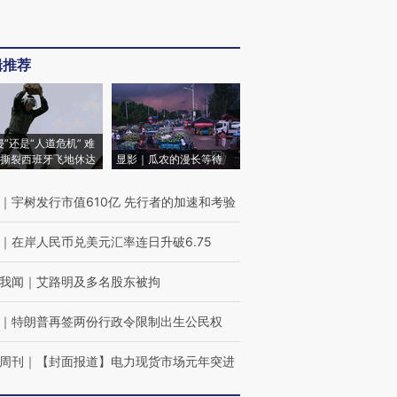
辑推荐
侵”还是“人道危机” 难
撕裂西班牙飞地休达
显影｜瓜农的漫长等待
｜
宇树发行市值610亿 先行者的加速和考验
｜
在岸人民币兑美元汇率连日升破6.75
我闻
｜
艾路明及多名股东被拘
｜
特朗普再签两份行政令限制出生公民权
周刊
｜
【封面报道】电力现货市场元年突进