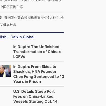
中国侨联副主席
45
泰国发生致命校园枪击案至少6人死亡 枪
父母亦被杀
lish - Caixin Global
In Depth: The Unfinished
Transformation of China’s
LGFVs
In Depth: From Skies to
Shackles, HNA Founder
Chen Feng Sentenced to 12
Years in Prison
U.S. Details Steep Port
Fees on China-Linked
Vessels Starting Oct. 14