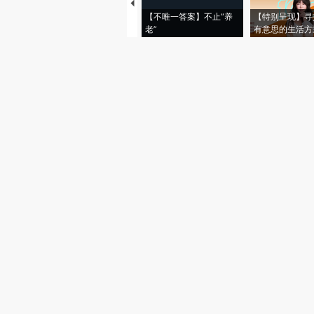
【不唯一答案】不止“养
【特别呈现】寻
老”
有意思的生活方