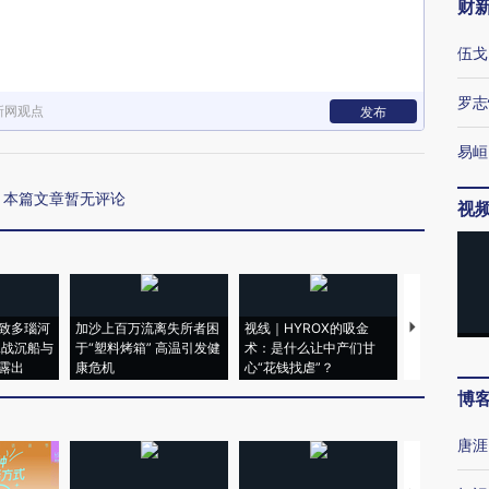
财
伍戈
罗志
新网观点
发布
易峘
本篇文章暂无评论
视
致多瑙河
加沙上百万流离失所者困
视线｜HYROX的吸金
马航飞行员
二战沉船与
于“塑料烤箱” 高温引发健
术：是什么让中产们甘
粒摇头丸 尿
露出
康危机
心“花钱找虐”？
毒品
博
唐涯