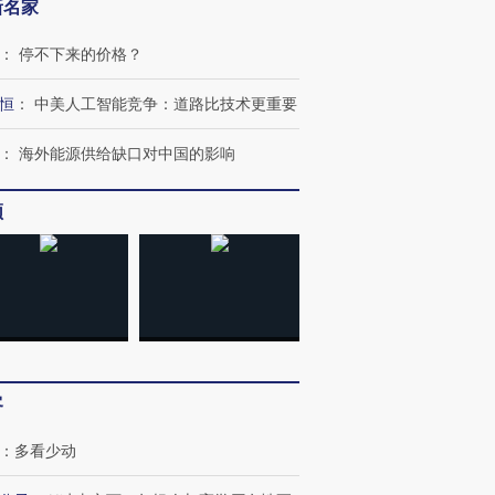
新名家
：
停不下来的价格？
恒
：
中美人工智能竞争：道路比技术更重要
：
海外能源供给缺口对中国的影响
频
跨国走私7万
视线｜被称为“蟑螂”的印
视线｜“入侵”还是“人道危
检体内含3种
度Z世代 用街头抗争将教
机”？难民潮撕裂西班牙
秘鲁纳斯
育部长拱下台
飞地休达
13人遇难
客
：
多看少动