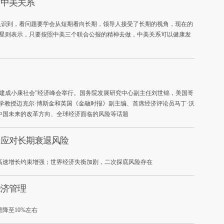
与中美关系
认识到，看问题要学会从短期看向长期，领导人接受了长期的视角，现在的
肇星则表示，只要按照中美三个联合公报的精神去做，中美关系可以健康发
建成小康社会”经济峰会举行。国务院发展研究中心副主任刘世锦，美国哥
学教授迈克尔·博斯金和英国《金融时报》副主编、首席经济评论员马丁·沃
中国未来的改革方向、全球经济面临的风险等话题
：应对长期衰退风险
高速增长约束增强；世界经济失衡加剧，二次探底风险存在
经济管理
降至10%左右