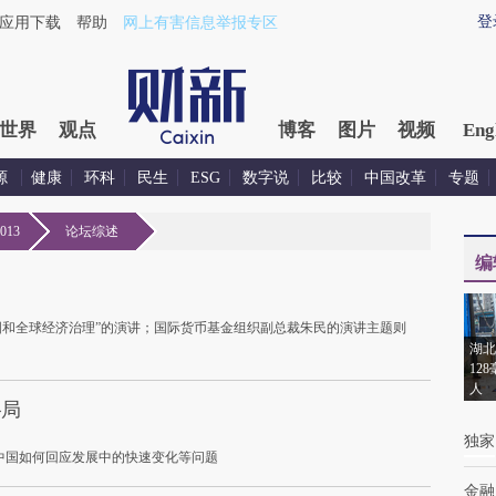
登
应用下载
帮助
网上有害信息举报专区
世界
观点
博客
图片
视频
Eng
源
健康
环科
民生
ESG
数字说
比较
中国改革
专题
13
论坛综述
编
国和全球经济治理”的演讲；国际货币基金组织副总裁朱民的演讲主题则
湖北
12
人
格局
独家
中国如何回应发展中的快速变化等问题
金融