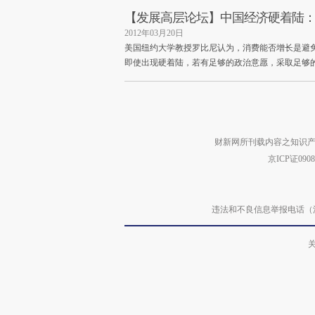
【发展高层论坛】中国经济硬着陆
2012年03月20日
美国纽约大学教授罗比尼认为，消费能否增长是避
即使出现硬着陆，若有足够的政治意愿，采取足够
财新网所刊载内容之知识产
京ICP证090
违法和不良信息举报电话（涉网络暴