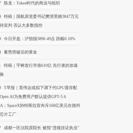
7
陈龙：Token时代的商业与组织
0
特稿｜国航原党委书记樊澄受贿3847万元
待宣判 否认大多数指控
9
今日开盘：沪指报3896.49点 跌幅0.10%
4
蓄势突破后的黄金
1
特稿｜宇树发行市值610亿 先行者的加速
验
9
T早报｜英伟达或拟下调下代GPU显存配
Open AI为免费用户默认提供GPT-5.6
NA；SpaceX协特斯拉宣布斥168亿美元在德州
芯片工厂
7
成都一区法院原院长 被指“违规挂证执业”