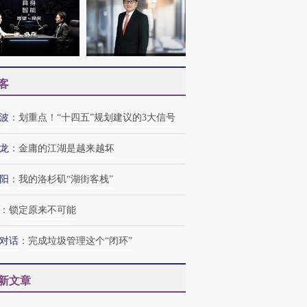
客
波
：
划重点！“十四五”规划建议的3大信号
龙
：
金庸的江湖是越来越坏
阳
：
我的洛杉矶“湖街客栈”
：
锁定原来不可能
对话
：
完成垃圾管理这个“闭环”
新文章