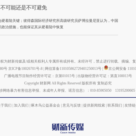
：不可能还是不可避免
免硬着陆关键；彼得森国际经济研究所高级研究员萨博拉曼尼亚认为，中国
的政治措施，也能保证其从硬着陆中恢复
权为财新传媒及/或相关权利人专属所有或持有。未经许可，禁止进行转载、摘编、
880号
京ICP备10026701号-8
|
网信算备110105862729401250013号
|
京公网安备 110105
广播电视节目制作经营许可证：京第01015号
|
出版物经营许可证：第直100013号
Copyright 财新网 All Rights Reserved 版权所有 复制必究
力有害信息举报、未成年人举报、谣言信息）：010-85905050 13195200605 举报邮箱：
关于我们
|
加入我们
|
啄木鸟公益基金会
|
意见与反馈
|
提供新闻线索
|
联系我们
|
友情链