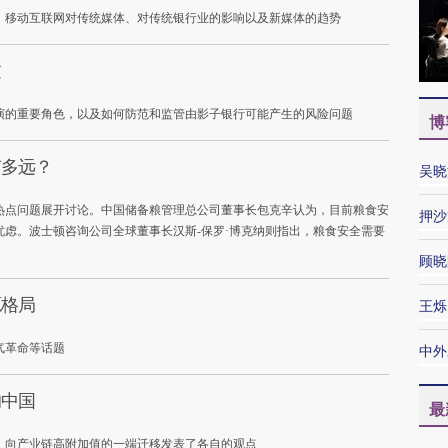
，移动互联网对传统媒体、对传统银行业的影响以及新媒体的趋势
过
演的重要角色，以及如何防范和监管由影子银行可能产生的风险问题
博
有多远？
吴晓
热点问题展开讨论。中国储备粮管理总公司董事长包克辛认为，目前粮食安
押沙
虑。波士顿咨询公司全球董事长汉斯-保罗·博克纳则指出，粮食安全需要
顾晓
源格局
王烁
气革命等话题
中外
的中国
最
，向产业链高附加值的一端迁移发表了各自的观点