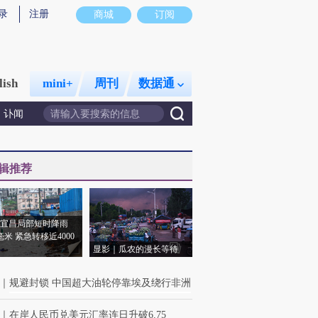
录
注册
商城
订阅
lish
mini+
周刊
数据通
讣闻
辑推荐
宜昌局部短时降雨
8毫米 紧急转移近4000
显影｜瓜农的漫长等待
｜
规避封锁 中国超大油轮停靠埃及绕行非洲
｜
在岸人民币兑美元汇率连日升破6.75