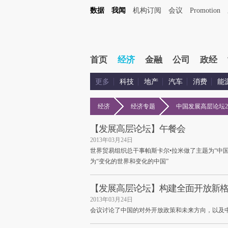
数据
我闻
机构订阅
会议
Promotion
首页
经济
金融
公司
政经
更多
科技
地产
汽车
消费
能
经济
经济专题
中国发展高层论坛20
【发展高层论坛】午餐会
2013年03月24日
世界贸易组织总干事帕斯卡尔•拉米做了主题为“中
为“变化的世界和变化的中国”
【发展高层论坛】构建全面开放新
2013年03月24日
会议讨论了中国的对外开放政策和未来方向，以及