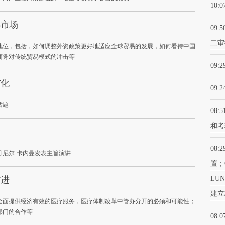
10:0
界市场
09:5
二审
地位，包括，如何调整外资政策更好地适应全球贸易的发展，如何看待中国
商务对传统贸易模式的冲击等
09:2
市化
09:2
话题
08:5
和考
08:2
丹尼尔·卡内曼发表主旨演讲
置；
前进
LU
建立
全面提供经济有效的医疗服务，医疗体制改革中管办分开的必须和可能性；
部门的合作等
08:0