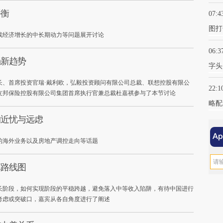
平衡
07:4
图打
找经济增长的中长期动力等问题展开讨论
06:3
场新趋势
字头
长、首席投资官瑞·戴利欧，弘毅投资顾问有限公司总裁、联想控股有限公
22:1
友邦保险控股有限公司集团首席执行官兼总裁杜嘉祺参与了本节讨论
略配
的近忧与远虑
的海外业务以及房地产调控走向等话题
革路线图
长阶段，如何实现阶段的平稳跨越，避免落入中等收入陷阱，有待中国进行
考虑或突破口，嘉宾从各自角度进行了阐述