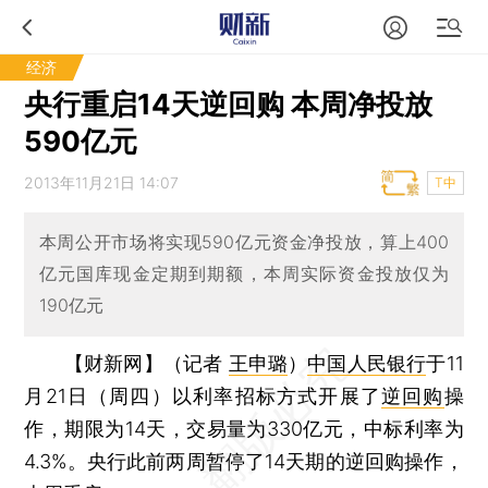
经济
央行重启14天逆回购 本周净投放
590亿元
2013年11月21日 14:07
T中
本周公开市场将实现590亿元资金净投放，算上400
亿元国库现金定期到期额，本周实际资金投放仅为
190亿元
【财新网】（记者
王申璐
）
中国人民银行
于11
月21日（周四）以利率招标方式开展了
逆回购
操
作，期限为14天，交易量为330亿元，中标利率为
4.3%。央行此前两周暂停了14天期的逆回购操作，