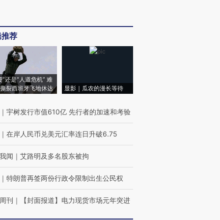
辑推荐
侵”还是“人道危机” 难
撕裂西班牙飞地休达
显影｜瓜农的漫长等待
｜
宇树发行市值610亿 先行者的加速和考验
｜
在岸人民币兑美元汇率连日升破6.75
我闻
｜
艾路明及多名股东被拘
｜
特朗普再签两份行政令限制出生公民权
周刊
｜
【封面报道】电力现货市场元年突进