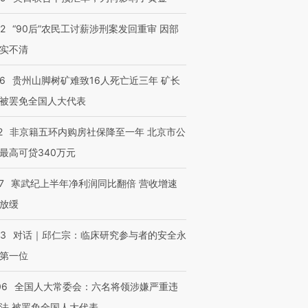
32
“90后”农民工讨薪涉刑案发回重审 因部
实不清
36
贵州山脚树矿难致16人死亡近三年 矿长
被罢免全国人大代表
2
非京籍五环内购房社保降至一年 北京市公
最高可贷340万元
7
寒武纪上半年净利润同比翻倍 营收增速
放缓
53
对话｜邱仁宗：临床研究参与者的安全永
第一位
06
全国人大常委会：六名将领涉嫌严重违
法 被罢免全国人大代表