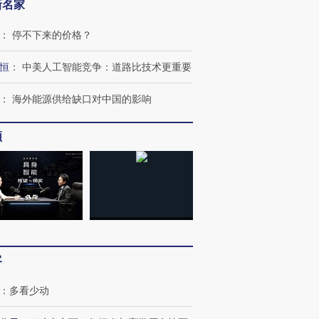
新名家
：
停不下来的价格？
恒
：
中美人工智能竞争：道路比技术更重要
：
海外能源供给缺口对中国的影响
频
跨国走私7万
视线｜被称为“蟑螂”的印
视线｜“入侵”还是“人道危
检体内含3种
度Z世代 用街头抗争将教
机”？难民潮撕裂西班牙
秘鲁纳斯
育部长拱下台
飞地休达
13人遇难
客
：
多看少动
进第四届链博
【商旅对话】华住集团
技“链”接产
【特别呈现】寻找100种
CFO：不靠规模取胜，华
【特别呈