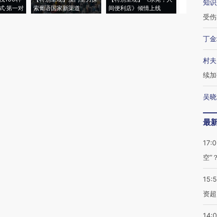
知识
式·第一对
索葡语国家新渠道
间便利店》倾情上线
业
受伤
丁金
村夫
续加
吴晓
最
17:
空”
15:
资超
14: