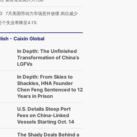
43
7月美国劳动力市场意外放缓 岗位减少
3万个失业率降至4.1%
lish - Caixin Global
In Depth: The Unfinished
Transformation of China’s
LGFVs
In Depth: From Skies to
Shackles, HNA Founder
Chen Feng Sentenced to 12
Years in Prison
U.S. Details Steep Port
Fees on China-Linked
Vessels Starting Oct. 14
The Shady Deals Behind a