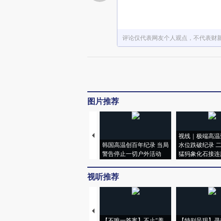
评论仅代表网友个人观点，不代表财
图片推荐
视线｜极端高温
韩国高温创百年纪录 当局
水位跌破纪录 
警告停止一切户外活动
猛犸象化石接连
视听推荐
【不唯一答案】不止“养
【特别呈现】寻