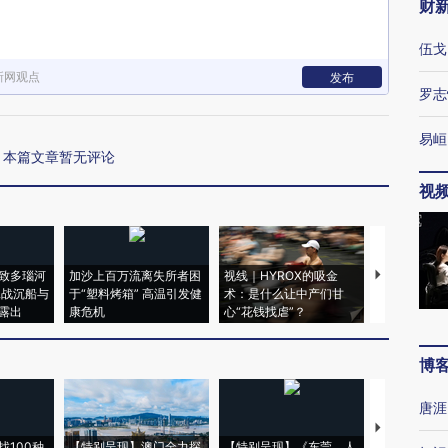
财
伍戈
新网观点
发布
罗志
易峘
本篇文章暂无评论
视
致多瑙河
加沙上百万流离失所者困
视线｜HYROX的吸金
马航飞行员
二战沉船与
于“塑料烤箱” 高温引发健
术：是什么让中产们甘
粒摇头丸 尿
露出
康危机
心“花钱找虐”？
毒品
博
唐涯
【推广】走
找100种
【特别呈现】澳门全力探
【特别呈现】《东莞，人
会，让数智科