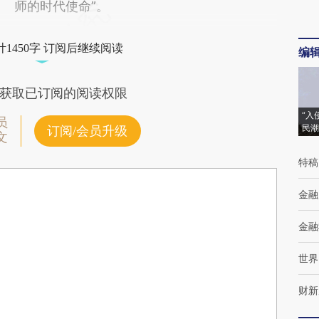
师的时代使命”。
1450字 订阅后继续阅读
编
获取已订阅的阅读权限
“入
员
民潮
订阅/会员升级
文
特稿
金融
金融
世界
财新