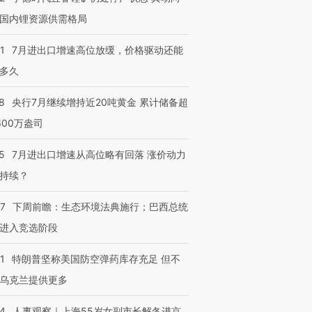
国内锂资源供需格局
1
7月进出口增速高位放缓，价格驱动还能
多久
8
央行7月继续增持近20吨黄金 累计储备超
600万盎司
5
7月进出口增速从高位略有回落 涨价动力
持续？
07
下周前瞻：生态环境法典施行；巴西总统
进入竞选阶段
1
特朗普坚称美国防空弹药库存充足 但不
乌克兰提供更多
24
人事观察｜上海55岁女副市长解冬进京