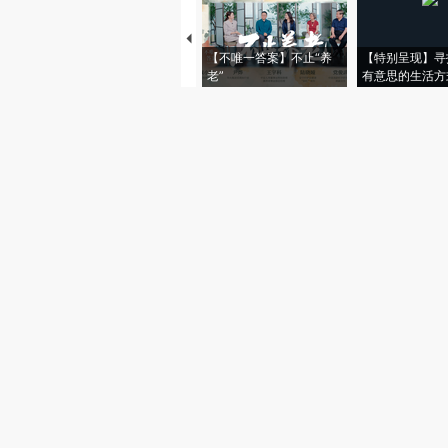
【不唯一答案】不止“养
【特别呈现】寻
老”
有意思的生活方