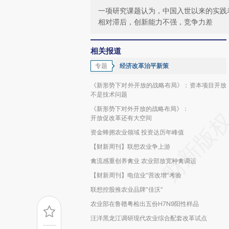
一项研究课题认为，中国入世以来的实践
相对滞后，创新能力不强，竞争力差
相关报道
专题
经济改革治平新策
《新形势下对外开放的战略布局》：资本项目开放
不是技术问题
《新形势下对外开放的战略布局》：
开放促改革还有大空间
资金蜂拥农业领域 投资达历年峰值
【财新周刊】联想农业争上游
禽流感重创养禽业 农业部放宽种禽调运
【财新周刊】电信业“营改增”考验
联想控股推农业品牌“佳沃”
农业部在鲁赣粤检出五份H7N9阳性样品
汪洋黑龙江调研现代农业综合配套改革试点