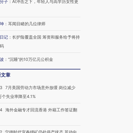
分子
：
AI冲击之下，年轻人与高学历女性更
进第四届链博
【商旅对话】华住集团
技“链”接产
【特别呈现】寻找100种
CFO：不靠规模取胜，华
【特别呈
有意思的生活方式·第三对
住三大增长引擎是什么？
有意思的
坤
：
耳闻目睹的几位律师
日记
：
长护险覆盖全国 筹资和服务给予将持
码
波
：
“沉睡”的10万亿元公积金
新文章
43
7月美国劳动力市场意外放缓 岗位减少
3万个失业率降至4.1%
14
海外金融专才回流香港 外籍工作签证翻
2
宁德时代宜春锂矿仍处停产状态 其动向