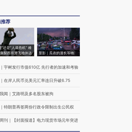
辑推荐
侵”还是“人道危机” 难
撕裂西班牙飞地休达
显影｜瓜农的漫长等待
｜
宇树发行市值610亿 先行者的加速和考验
｜
在岸人民币兑美元汇率连日升破6.75
我闻
｜
艾路明及多名股东被拘
｜
特朗普再签两份行政令限制出生公民权
周刊
｜
【封面报道】电力现货市场元年突进