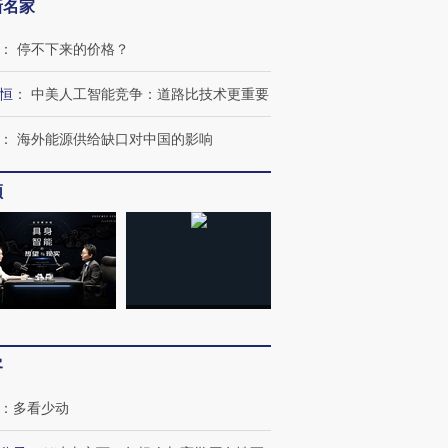
新名家
：
停不下来的价格？
恒
：
中美人工智能竞争：道路比技术更重要
：
海外能源供给缺口对中国的影响
频
跨国走私7万
视线｜被称为“蟑螂”的印
视线｜“入侵”还是“人道危
检体内含3种
度Z世代 用街头抗争将教
机”？难民潮撕裂西班牙
秘鲁纳斯
客
育部长拱下台
飞地休达
13人遇难
：
多看少动