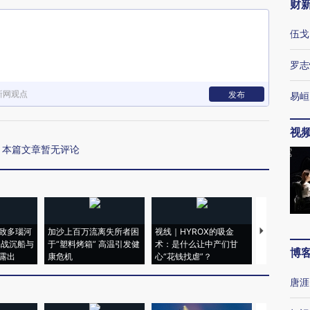
财
伍戈
罗志
新网观点
发布
易峘
视
本篇文章暂无评论
致多瑙河
加沙上百万流离失所者困
视线｜HYROX的吸金
马航飞行员
二战沉船与
于“塑料烤箱” 高温引发健
术：是什么让中产们甘
粒摇头丸 尿
博
露出
康危机
心“花钱找虐”？
毒品
唐涯