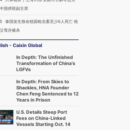
中国侨联副主席
45
泰国发生致命校园枪击案至少6人死亡 枪
父母亦被杀
lish - Caixin Global
In Depth: The Unfinished
Transformation of China’s
LGFVs
In Depth: From Skies to
Shackles, HNA Founder
Chen Feng Sentenced to 12
Years in Prison
U.S. Details Steep Port
Fees on China-Linked
Vessels Starting Oct. 14