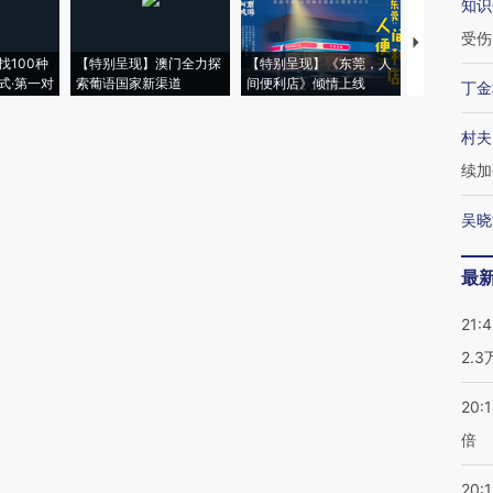
知识
受伤
【推广】走
找100种
【特别呈现】澳门全力探
【特别呈现】《东莞，人
会，让数智科
式·第一对
索葡语国家新渠道
间便利店》倾情上线
业
丁金
村夫
续加
吴晓
最
21:
2.
20:
倍
20:1