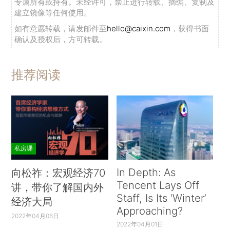
专属所有或持有。未经许可，禁止进行转载、摘编、复制及
建立镜像等任何使用。
如有意愿转载，请发邮件至
hello@caixin.com
，获得书面
确认及授权后，方可转载。
推荐阅读
私房课
In Depth: As
向松祚：宏观经济70
Tencent Lays Off
讲，带你了解国内外
Staff, Is Its ‘Winter’
经济大局
Approaching?
2022年04月06日
2022年04月01日