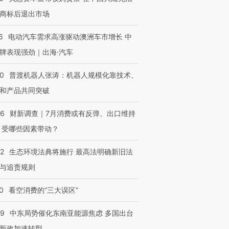
商标后退出市场
6
电动汽车需求高涨驱动澳洲车市增长 中
牌表现强劲｜出海·汽车
00
普渡机器人张涛：机器人规模化靠技术、
和产品共同突破
56
财新调查｜7月消费或有反弹、出口维持
 受哪些因素带动？
42
生态环境法典将施行 最高法明确新旧法
与追责规则
0
看空消费的“三大误区”
59
中东局势催化东南亚能源焦虑 多国出台
新政加速转型