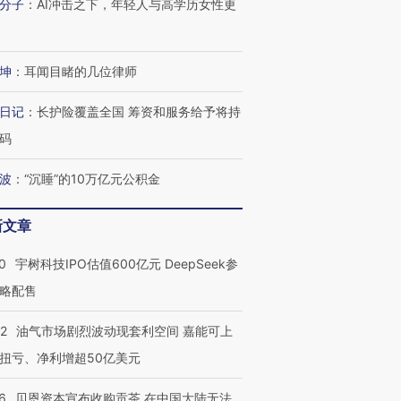
分子
：
AI冲击之下，年轻人与高学历女性更
坤
：
耳闻目睹的几位律师
日记
：
长护险覆盖全国 筹资和服务给予将持
码
波
：
“沉睡”的10万亿元公积金
新文章
0
宇树科技IPO估值600亿元 DeepSeek参
略配售
22
油气市场剧烈波动现套利空间 嘉能可上
扭亏、净利增超50亿美元
6
贝恩资本宣布收购贡茶 在中国大陆无法