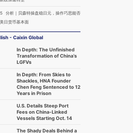
05
分析｜贝森特操盘稳日元，操作巧思能否
美日货币基本面
lish - Caixin Global
In Depth: The Unfinished
Transformation of China’s
LGFVs
In Depth: From Skies to
Shackles, HNA Founder
Chen Feng Sentenced to 12
Years in Prison
U.S. Details Steep Port
Fees on China-Linked
Vessels Starting Oct. 14
The Shady Deals Behind a