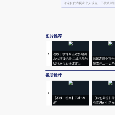
评论仅代表网友个人观点，不代表财
图片推荐
视线｜极端高温致多瑙河
水位跌破纪录 二战沉船与
韩国高温创百年
猛犸象化石接连露出
警告停止一切户
视听推荐
【不唯一答案】不止“养
【特别呈现】寻
老”
有意思的生活方