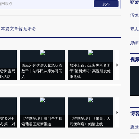
财
新网观点
发布
伍戈
本篇文章暂无评论
罗志
易峘
视
西班牙休达进入紧急状态
加沙上百万流离失所者困
视线｜HYR
纪录 当局
数千非法移民从摩洛哥闯
于“塑料烤箱” 高温引发健
术：是什么
外活动
入
康危机
心“花钱找虐
博
【推广】走
找100种
【特别呈现】澳门全力探
【特别呈现】《东莞，人
会，让数智科
式·第一对
索葡语国家新渠道
间便利店》倾情上线
业
唐涯