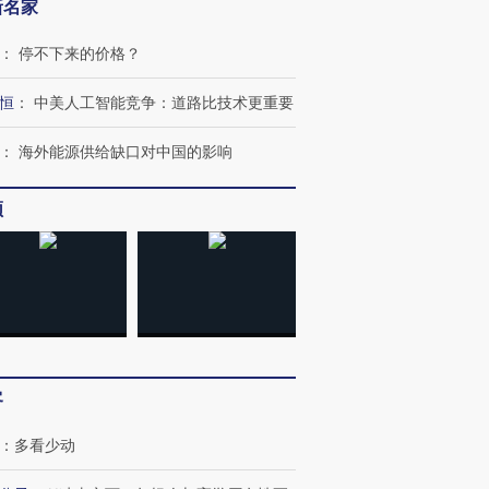
新名家
：
停不下来的价格？
恒
：
中美人工智能竞争：道路比技术更重要
：
海外能源供给缺口对中国的影响
频
OX的吸金
马航飞行员跨国走私7万
视线｜被称为“蟑螂”的印
让中产们甘
粒摇头丸 尿检体内含3种
度Z世代 用街头抗争将教
秘鲁纳斯
”？
毒品
育部长拱下台
13人遇难
客
进第四届链博
【商旅对话】华住集团
技“链”接产
【特别呈现】寻找100种
CFO：不靠规模取胜，华
【特别呈
有意思的生活方式·第三对
住三大增长引擎是什么？
有意思的
：
多看少动