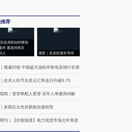
辑推荐
宜昌局部短时降雨
8毫米 紧急转移近
00人
显影｜瓜农的漫长等待
｜
规避封锁 中国超大油轮停靠埃及绕行非洲
｜
在岸人民币兑美元汇率连日升破6.75
我闻
｜
资管掌舵人更替 百年人寿僵局何解
｜
多国出台光伏新政加速转型
周刊
｜
【封面报道】电力现货市场元年突进