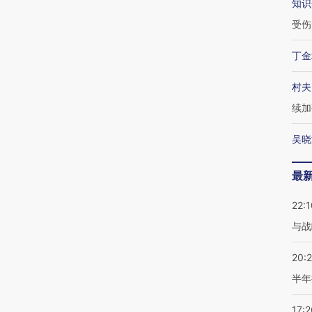
知识
受伤
丁金
村夫
续加
吴晓
最
22:1
与战
20:
半年
17:2