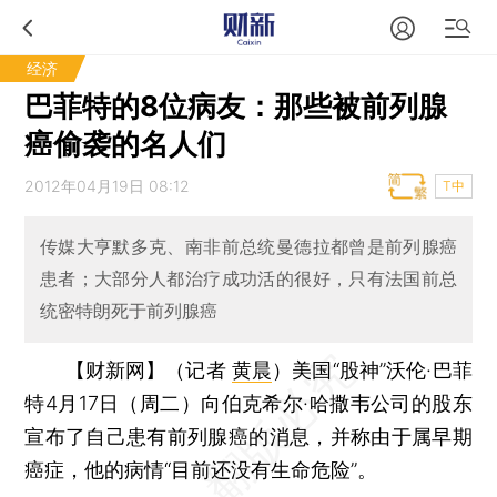
经济
巴菲特的8位病友：那些被前列腺
癌偷袭的名人们
2012年04月19日 08:12
T中
传媒大亨默多克、南非前总统曼德拉都曾是前列腺癌
患者；大部分人都治疗成功活的很好，只有法国前总
统密特朗死于前列腺癌
【财新网】（记者
黄晨
）
美国“股神”沃伦·巴菲
特4月17日（周二）向伯克希尔·哈撒韦公司的股东
宣布了自己患有前列腺癌的消息，并称由于属早期
癌症，他的病情“目前还没有生命危险”。