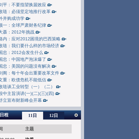
剑平：不要指望换届效应
敬琏：必须坚定地推行改革
外并购成功学
颖一：全球严肃财务纪律
大聂：2012年挑战
格内：应对2012困境的巴西策略
敬琏：我们要什么样的市场经济
国忠：2012会发生什么
国忠：中国地产泡沫爆了
国忠：美国的问题没有解决
剑阁：每十年会出重要改革文件
文重：欧债危机不能低估
敬琏谈工业转型（一）
（二）
毅中主旨演讲(一)
(二)
(三)
(四)
舒立宣布财新峰会开幕
日程
11日
12日
间
主题