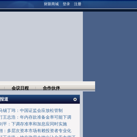
财新商城
登录
注册
会议日程
合作伙伴
报道
马锡丁玮：中国证监会应放松管制
打王志浩：年内存款准备金率可能下调
剑平：下调存准率和加息应同时实施
翔：多层次资本市场有赖投资者专业化