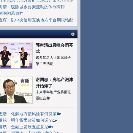
打王志浩：地方政府土地出让金无力偿还
部地方债
树清：破除城乡要素流动的体制障碍
剑阁闭幕致辞
煜辉：以中央信用置换地方平台期限错配
险
郭树清出席峰会闭幕
式
诸多知名人士出席峰会
第二天活动
谢国忠：房地产泡沫
开始爆了
未来半年地产业将面临
重组合并
志浩：化解地方债风险有何良策
继铭：明年货币政策如何调？
瑾璞：金融业发展五点意见