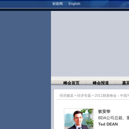
财新网
English
峰会首页
峰会报道
嘉
经济频道
>
经济专题
>
2011财新峰会：中国
狄安华
BDA公司总裁、
Ted DEAN