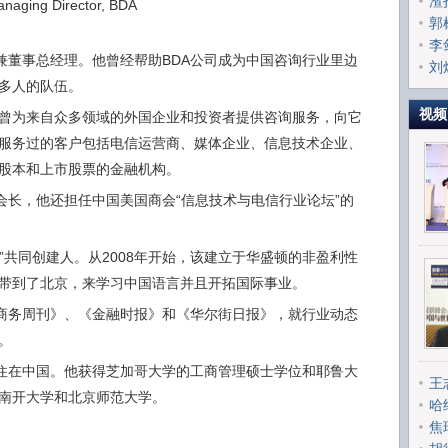
渣
anaging Director, BDA
全
郭
李
兼董事总经理。他曾经帮助BDA公司成为中国咨询行业里边
刘
多人的队伍。
风
视频
，他曾为来自众多领域的外国企业和投资者提供咨询服务，向它
服务过的客户包括电信运营商、媒体企业、信息技术企业、
股本和上市股票的金融机构。
会长，他还担任中国美国商会“信息技术与电信行业论坛”的
”共同创建人。从2008年开始，该建立于华盛顿的非盈利性
带到了北京，来学习中国语言并且开拓国际事业。
商务周刊》、《金融时报》和《华尔街日报》，就行业动态
。
住在中国。他获得芝加哥大学的工商管理硕士学位和耶鲁大
王
南开大学和北京师范大学。
哈
焦