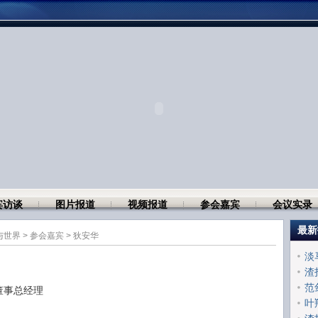
宾访谈
图片报道
视频报道
参会嘉宾
会议实录
最新
与世界
>
参会嘉宾
>
狄安华
淡
渣
范
董事总经理
叶