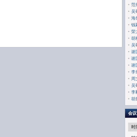
范
吴
海
钱
荣
胡
吴
谢
谢
谢
李
周
吴
李
胡
会议
时