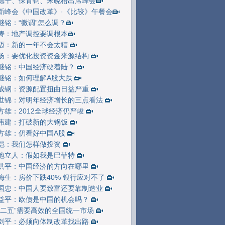
德平、保育钧、宋晓梧出席峰会
新峰会《中国改革》·《比较》午餐会
继铭：“微调”怎么调？
涛：地产调控要调根本
迈：新的一年不会太糟
扬：要优化投资资金来源结构
继铭：中国经济硬着陆？
继铭：如何理解A股大跌
成钢：资源配置扭曲日益严重
世锦：对明年经济增长的三点看法
方雄：2012全球经济仍严峻
伟建：打破新的大锅饭
方雄：仍看好中国A股
恺：我们怎样做投资
地立人：假如我是巴菲特
洪平：中国经济的方向在哪里
梅生：房价下跌40% 银行应对不了
国忠：中国人要致富还要靠制造业
益平：欧债是中国的机会吗？
十二五”需要高效的全国统一市场
剑平：必须向体制改革找出路