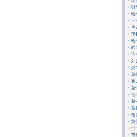
胡
财
哈
汪
卢
李
哈
哈
许
刘
龚
单
龚
童
德
蔡
聂
谢
黄
“
范