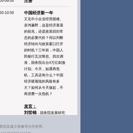
注册
00-09:00
中国经济新一年
20-10:50
又见中小企业经营困难、
哀鸿遍野，这是经济衰退
的前兆，还是政策回归常
态的必要代价？何以判断
经济转向与政策窗口打开
的时机？三年前，中国人
民银行五次降息、四次调
准，国务院出台4万亿刺激
计划。今天，如遇再危
机，工具还有什么？中国
经济硬着陆的风险有多
大？如何从今天做起，不
再浪费一次危机？
发言：
刘世锦
，国务院发展研究
中心副主任
李扬
，中国社会科学院副
复制及建立镜像等任何使用。
院长、学部委员