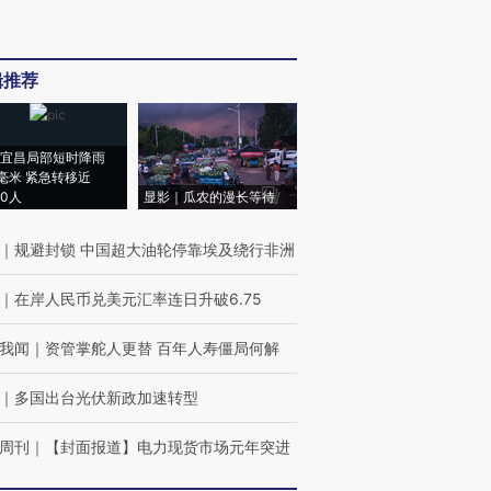
辑推荐
宜昌局部短时降雨
8毫米 紧急转移近
00人
显影｜瓜农的漫长等待
｜
规避封锁 中国超大油轮停靠埃及绕行非洲
｜
在岸人民币兑美元汇率连日升破6.75
我闻
｜
资管掌舵人更替 百年人寿僵局何解
｜
多国出台光伏新政加速转型
周刊
｜
【封面报道】电力现货市场元年突进