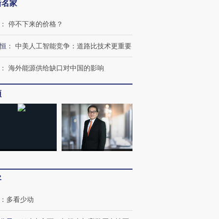
新名家
：
停不下来的价格？
恒
：
中美人工智能竞争：道路比技术更重要
：
海外能源供给缺口对中国的影响
OX的吸金
马航飞行员跨国走私7万
视线｜被称为“蟑螂”的印
让中产们甘
频
粒摇头丸 尿检体内含3种
度Z世代 用街头抗争将教
秘鲁纳斯
”？
毒品
育部长拱下台
13人遇难
进第四届链博
【商旅对话】华住集团
技“链”接产
【特别呈现】寻找100种
CFO：不靠规模取胜，华
【特别呈
有意思的生活方式·第三对
住三大增长引擎是什么？
有意思的
客
：
多看少动