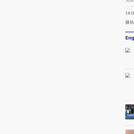
14:
撬动
Eng