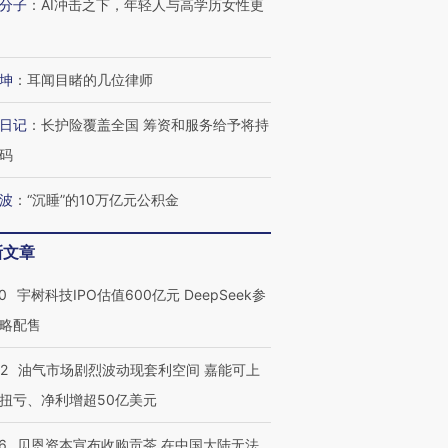
分子
：
AI冲击之下，年轻人与高学历女性更
坤
：
耳闻目睹的几位律师
日记
：
长护险覆盖全国 筹资和服务给予将持
码
波
：
“沉睡”的10万亿元公积金
新文章
0
宇树科技IPO估值600亿元 DeepSeek参
略配售
22
油气市场剧烈波动现套利空间 嘉能可上
扭亏、净利增超50亿美元
6
贝恩资本宣布收购贡茶 在中国大陆无法