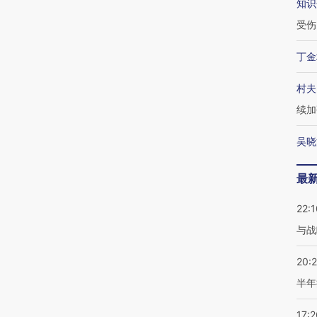
知识
受伤
丁金
村夫
续加
吴晓
最
22:1
与战
20:
半年
17:2