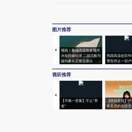
图片推荐
视线｜极端高温致多瑙河
水位跌破纪录 二战沉船与
韩国高温创百年
猛犸象化石接连露出
警告停止一切户
视听推荐
【不唯一答案】不止“养
【特别呈现】寻
老”
有意思的生活方