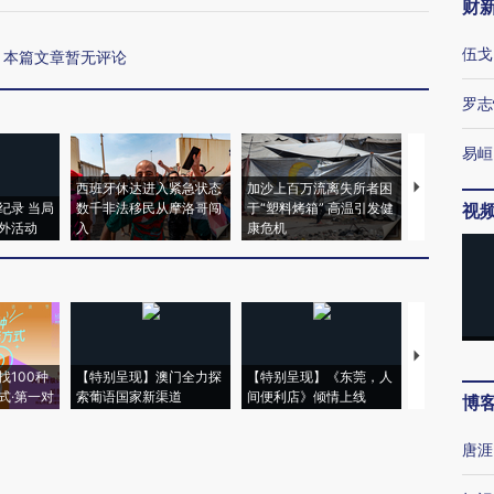
财
伍戈
本篇文章暂无评论
罗志
易峘
西班牙休达进入紧急状态
加沙上百万流离失所者困
视线｜HYR
纪录 当局
数千非法移民从摩洛哥闯
于“塑料烤箱” 高温引发健
术：是什么
视
外活动
入
康危机
心“花钱找虐
【推广】走
找100种
【特别呈现】澳门全力探
【特别呈现】《东莞，人
会，让数智科
式·第一对
索葡语国家新渠道
间便利店》倾情上线
业
博
唐涯