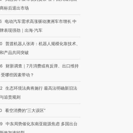
商标后退出市场
6
电动汽车需求高涨驱动澳洲车市增长 中
牌表现强劲｜出海·汽车
00
普渡机器人张涛：机器人规模化靠技术、
和产品共同突破
56
财新调查｜7月消费或有反弹、出口维持
 受哪些因素带动？
42
生态环境法典将施行 最高法明确新旧法
与追责规则
0
看空消费的“三大误区”
59
中东局势催化东南亚能源焦虑 多国出台
新政加速转型