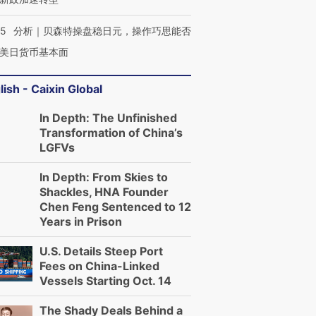
05
分析｜贝森特操盘稳日元，操作巧思能否
美日货币基本面
lish - Caixin Global
In Depth: The Unfinished
Transformation of China’s
LGFVs
In Depth: From Skies to
Shackles, HNA Founder
Chen Feng Sentenced to 12
Years in Prison
U.S. Details Steep Port
Fees on China-Linked
Vessels Starting Oct. 14
The Shady Deals Behind a